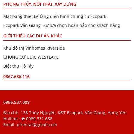
PHONG THỦY, NỘI THẤT, XÂY DỰNG
Mặt bằng thiết kế tầng điển hình chung cư Ecopark
Ecopark Văn Giang- Sự lựa chọn hoàn hảo cho khách hàng
GIỚI THIỆU CÁC DỰ ÁN KHÁC
Khu đô thị Vinhomes Riverside
CHUNG CƯ UDIC WESTLAKE
Biệt thự Hồ Tây
0867.686.116
0986.537.009
Địa chỉ:: 138 Thủy Nguyên, KĐT Ecopark, Văn Giang, Hưng Yên
Hotline::
☎️ 0969.331.658
Email:
plrental@gmail.com