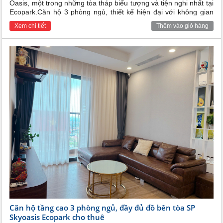
Oasis, một trong những tòa tháp biểu tượng và tiện nghi nhất tại
Ecopark.Căn hộ 3 phòng ngủ, thiết kế hiện đại với không gian
mở, đón ánh sáng tự nhiên tối đa.Full nội thất cao cấp, sang
Xem chi tiết
Thêm vào giỏ hàng
trọng, đầy đủ tiện nghi (tivi, tủ lạnh, máy giặt, điều hòa các
phòng, giường tủ, sofa, bếp từ, thiết bị vệ sinh cao cấp...).
Khách thuê chỉ việc xách vali vào ở.
Căn hộ tầng cao 3 phòng ngủ, đầy đủ đồ bên tòa SP
Skyoasis Ecopark cho thuê