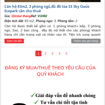
Căn hộ 83m2, 3 phòng ngủ,đủ đồ tòa S3 Sky Oasis
Ecopark cần cho thuê
Giá:
11triệu/ tháng
Ref:
VI2482
83 m2,
3,
2
Diện tích đất:
Phòng ngủ:
Phòng tắm:
Căn hộ được thiết kế gồm có: 1 phòng khách+ bếp, 3 phòng
ngủ, 2wc, 2 ban công , đầy đủ nội thất cho các phòng( khách
hàng chỉ cần mang vali cá nhân vào ở). Tiện ích xung quanh
đầy đủ( trường học liên cấp 123, nhà trẻ, siêu thị, nhà hàng,
Xem chi tiết
Thêm vào giỏ hàng
quán cafe, sân tennis, bể bơi ngoài trời...), an ninh và bảo vệ
24/24h
1
2
3
4
5
ĐĂNG KÝ MUA/THUÊ THEO YÊU CẦU CỦA
QUÝ KHÁCH