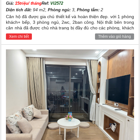
Giá:
15triệu/ tháng
Ref:
VI2572
94 m2,
3,
2
Diện tích đất:
Phòng ngủ:
Phòng tắm:
Căn hộ đã được gia chủ thiết kế và hoàn thiện đẹp. với 1 phòng
khách+ bếp, 3 phòng ngủ, 2wc, 2ban công. Nội thất bên trong
căn nhà đã được chủ nhà trang bị đầy đủ cho các phòng, khách
hàng thuê về chỉ cần mang vali đồ cá nhân vào ở. CH được thiết
Xem chi tiết
Thêm vào giỏ hàng
kế phù hợp cho các hộ gia đình người việt, cho các chuyên gia
người nước ngoài thuê để ở. Tiện ích xung quanh đầy đủ, an
ninh và bảo vệ 24/24h, dân trí cao