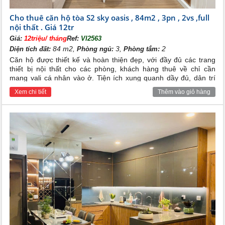
Cho thuê căn hộ tòa S2 sky oasis , 84m2 , 3pn , 2vs ,full
nội thất . Giá 12tr
Giá:
12triệu/ tháng
Ref:
VI2563
84 m2,
3,
2
Diện tích đất:
Phòng ngủ:
Phòng tắm:
Căn hộ được thiết kế và hoàn thiện đẹp, với đầy đủ các trang
thiết bị nội thất cho các phòng, khách hàng thuê về chỉ cần
mang vali cá nhân vào ở. Tiện ích xung quanh dầy đủ, dân trí
cao, an ninh và bảo vệ 24/24h.
Xem chi tiết
Thêm vào giỏ hàng