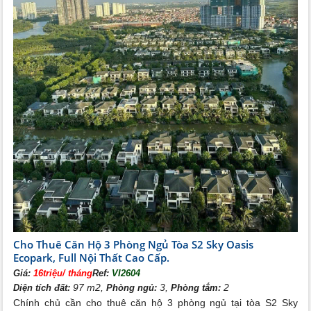
Cho Thuê Căn Hộ 3 Phòng Ngủ Tòa S2 Sky Oasis
Ecopark, Full Nội Thất Cao Cấp.
Giá:
16triệu/ tháng
Ref:
VI2604
97 m2,
3,
2
Diện tích đất:
Phòng ngủ:
Phòng tắm:
Chính chủ cần cho thuê căn hộ 3 phòng ngủ tại tòa S2 Sky