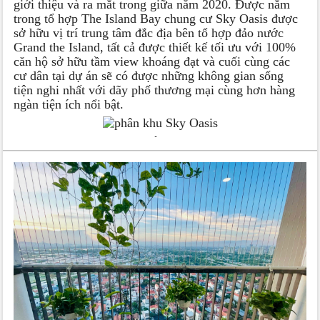
giới thiệu và ra mắt trong giữa năm 2020. Được nằm
trong tổ hợp The Island Bay chung cư Sky Oasis được
sở hữu vị trí trung tâm đắc địa bên tổ hợp đảo nước
Grand the Island, tất cả được thiết kế tối ưu với 100%
căn hộ sở hữu tầm view khoáng đạt và cuối cùng các
cư dân tại dự án sẽ có được những không gian sống
tiện nghi nhất với dãy phố thương mại cùng hơn hàng
ngàn tiện ích nổi bật.
Tổng quan phân khu Sky Oasis
TỔNG QUAN CĂN HỘ CHUNG CƯ SKY OASIS
ECOPARK VĂN GIANG
Vị trí căn hộ chung cư Sky Oasis Ecopark
Căn hộ chung cư Sky Oasis thừa hưởng vị trí đẳng cấp
của khu đô thị Ecopark với hệ thống giao thông thuận
tiện. Bên cạnh đó, vị trí chi tiết của dự án như sau:
· Được tiếp giáp với khu biệt thự đảo – các dòng
sản phẩm thượng lưu cao cấp nhất Ecopark
· Được giáp với phân khu Nguyệt Quế, Park