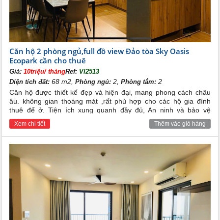
Căn hộ 2 phòng ngủ,full đồ view Đảo tòa Sky Oasis
Ecopark cần cho thuê
Giá:
10triệu/ tháng
Ref:
VI2513
68 m2,
2,
2
Diện tích đất:
Phòng ngủ:
Phòng tắm:
Căn hộ được thiết kế đẹp và hiện đại, mang phong cách châu
âu. không gian thoáng mát ,rất phù hợp cho các hộ gia đình
thuê để ở. Tiện ích xung quanh đầy đủ, An ninh và bảo vệ
24/24h
Xem chi tiết
Thêm vào giỏ hàng