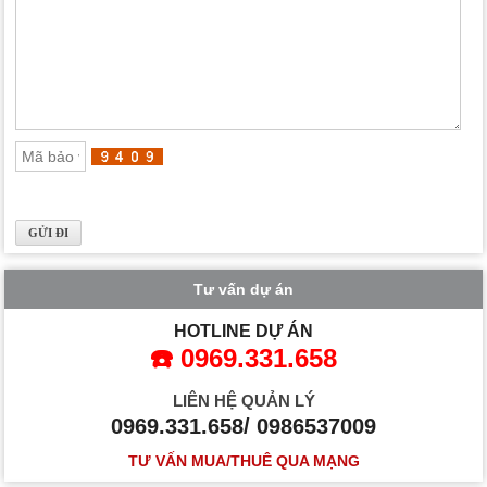
Tư vấn dự án
HOTLINE DỰ ÁN
☎️ 0969.331.658
LIÊN HỆ QUẢN LÝ
0969.331.658/ 0986537009
TƯ VẤN MUA/THUÊ QUA MẠNG