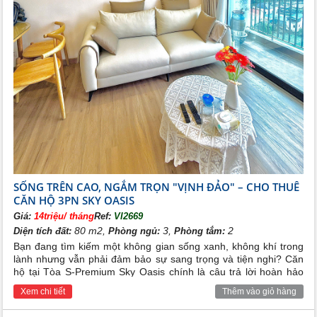
Với giá trị đẳng cấp mà khu đô thị Ecopark mang lại,
chúng tôi tin rằng nơi đây sẽ là chốn an cư lý tưởng và
tiềm năng đầu tư vượt trội cho đông đảo khách hàng
cũng như nhà đầu tư
SỐNG TRÊN CAO, NGẮM TRỌN "VỊNH ĐẢO" – CHO THUÊ
CĂN HỘ 3PN SKY OASIS
Giá:
14triệu/ tháng
Ref:
VI2669
80 m2,
3,
2
Diện tích đất:
Phòng ngủ:
Phòng tắm:
Bạn đang tìm kiếm một không gian sống xanh, không khí trong
lành nhưng vẫn phải đảm bảo sự sang trọng và tiện nghi? Căn
hộ tại Tòa S-Premium Sky Oasis chính là câu trả lời hoàn hảo
cho bạn và gia đình!
Xem chi tiết
Thêm vào giỏ hàng