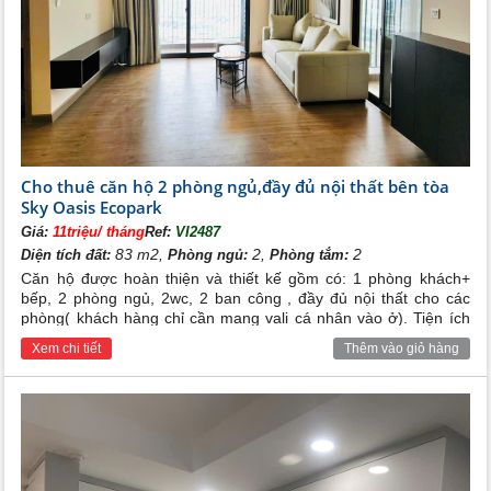
Cho thuê căn hộ 2 phòng ngủ,đầy đủ nội thất bên tòa
Sky Oasis Ecopark
Giá:
11triệu/ tháng
Ref:
VI2487
83 m2,
2,
2
Diện tích đất:
Phòng ngủ:
Phòng tắm:
Căn hộ được hoàn thiện và thiết kế gồm có: 1 phòng khách+
bếp, 2 phòng ngủ, 2wc, 2 ban công , đầy đủ nội thất cho các
phòng( khách hàng chỉ cần mang vali cá nhân vào ở). Tiện ích
xung quanh đầy đủ( trường học liên cấp 123, nhà trẻ, siêu thị,
Xem chi tiết
Thêm vào giỏ hàng
nhà hàng, quán cafe, sân tennis, bể bơi ngoài trời...), an ninh và
bảo vệ 24/24h