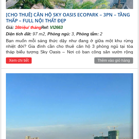
[CHO THUÊ] CĂN HỘ SKY OASIS ECOPARK – 3PN – TẦNG
THẤP – FULL NỘI THẤT ĐẸP
Giá:
16triệu/ tháng
Ref:
VI2663
97 m2,
3,
2
Diện tích đất:
Phòng ngủ:
Phòng tắm:
Bạn muốn mỗi sáng thức dậy như đang ở giữa một khu rừng
nhiệt đới? Gia đình cần cho thuê căn hộ 3 phòng ngủ tại tòa
tháp biểu tượng Sky Oasis – Nơi có ban công sân vườn rộng
mở ngay trước mắt.
Xem chi tiết
Thêm vào giỏ hàng