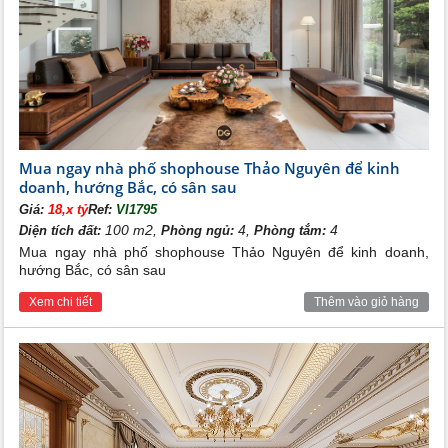
Mua ngay nhà phố shophouse Thảo Nguyên để kinh
doanh, hướng Bắc, có sân sau
Giá:
18,x tỷ
Ref:
VI1795
Tiện ích trường học
100 m2,
4,
4
Diện tích đất:
Phòng ngủ:
Phòng tắm:
Mua ngay nhà phố shophouse Thảo Nguyên để kinh doanh,
hướng Bắc, có sân sau
Tiện ích trường học
Xem chi tiết
Thêm vào giỏ hàng