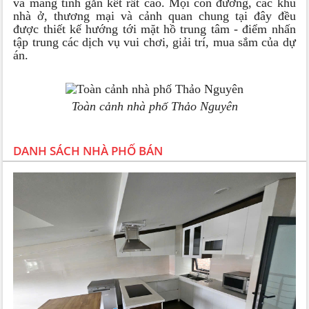
và mang tính gắn kết rất cao. Mọi con đường, các khu
nhà ở, thương mại và cảnh quan chung tại đây đều
được thiết kế hướng tới mặt hồ trung tâm - điểm nhấn
tập trung các dịch vụ vui chơi, giải trí, mua sắm của dự
án.
Toàn cảnh nhà phố Thảo Nguyên
TỔNG QUAN NHÀ PHỐ THẢO NGUYÊN
DANH SÁCH NHÀ PHỐ BÁN
ECOPARK VĂN GIANG
Thông tin tổng quan
Địa chỉ: Khu đô thị sinh thái Ecopark,
Văn Giang, tỉnh
Hưng Yên
Chủ đầu tư: Công ty Cổ Phần Đầu Tư & Phát Triển Đô
Thị Việt Hưng (VIHAJICO)
Đơn vị thiết kế: Công ty Cổ Phần Đầu Tư & Phát Triển
Đô Thị Việt Hưng (VIHAJICO)
Về vị trí và diện tích thiết kế
Với vị trí cửa ngõ phía Nam của “thành phố xanh”,