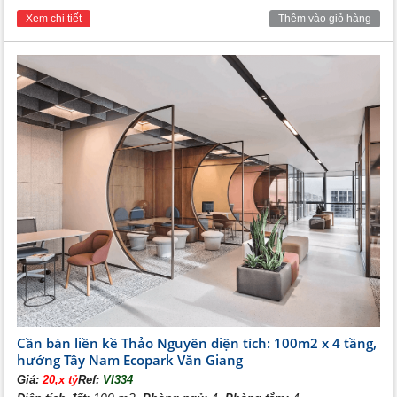
Xem chi tiết
Thêm vào giỏ hàng
Cần bán liền kề Thảo Nguyên diện tích: 100m2 x 4 tầng,
hướng Tây Nam Ecopark Văn Giang
Giá:
20,x tỷ
Ref:
VI334