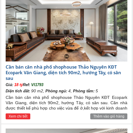
Cần bán căn nhà phố shophouse Thảo Nguyên KĐT
Ecopark Văn Giang, diện tích 90m2, hướng Tây, có sân
sau
Giá:
18 tỷ
Ref:
VI1793
90 m2,
4,
5
Diện tích đất:
Phòng ngủ:
Phòng tắm:
Cần bán căn nhà phố shophouse Thảo Nguyên KĐT Ecopark
Văn Giang, diện tích 90m2, hướng Tây, có sân sau. Căn nhà
được thiết kế phù hợp cho việc vừa để ở,kết hợp với kinh doanh
hoặc làm vp công ty. Vị trí đep, giao thuông thuận tiện
Xem chi tiết
Thêm vào giỏ hàng