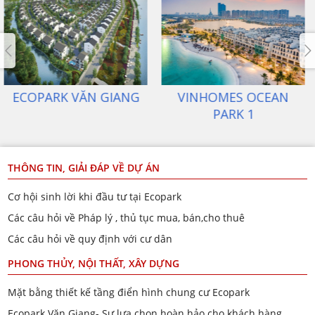
ECOPARK VĂN GIANG
VINHOMES OCEAN
PARK 1
THÔNG TIN, GIẢI ĐÁP VỀ DỰ ÁN
Cơ hội sinh lời khi đầu tư tại Ecopark
Các câu hỏi về Pháp lý , thủ tục mua, bán,cho thuê
Các câu hỏi về quy định với cư dân
PHONG THỦY, NỘI THẤT, XÂY DỰNG
Mặt bằng thiết kế tầng điển hình chung cư Ecopark
Ecopark Văn Giang- Sự lựa chọn hoàn hảo cho khách hàng