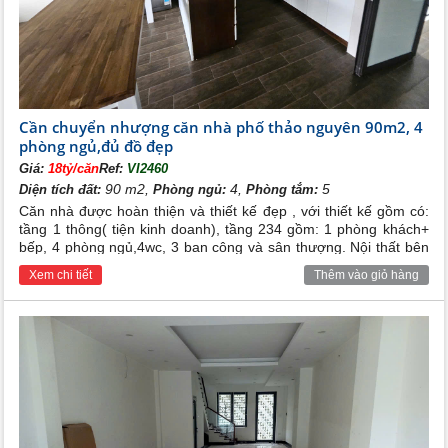
Aquabay Ecopark
là một quần thể đô thị lý tưởng cho
cộng đồng cư dân mới cùng nhịp sống sôi động ven
mặt hồ thoáng rộng.
Cần chuyển nhượng căn nhà phố thảo nguyên 90m2, 4
Vị trí khu Thảo Nguyên Ecopark Văn Giang
phòng ngủ,đủ đồ đẹp
Giá:
18tỷ/căn
Ref:
VI2460
Dự án Aqua Bay dự kiến sẽ đáp ứng nhu cầu nhà ở cho
90 m2,
4,
5
Diện tích đất:
Phòng ngủ:
Phòng tắm:
hơn 10.000 hộ gia đình, nơi đây tổng hòa mọi điều kiện
Căn nhà được hoàn thiện và thiết kế đẹp , với thiết kế gồm có:
cần và đủ của một khu đô thị xanh kiểu mẫu, đạt tiêu
tầng 1 thông( tiện kinh doanh), tầng 234 gồm: 1 phòng khách+
chuẩn quốc tế. Dự án tận dụng tối đa lợi thế của không
bếp, 4 phòng ngủ,4wc, 3 ban công và sân thượng. Nội thất bên
gian cảnh quan, cây xanh, mặt nước khoáng đạt, yếu tố
trong đã được chủ nhà trang bị đầy đủ cho các phòng, khách
phong thuỷ.
Xem chi tiết
Thêm vào giỏ hàng
hàng chỉ cần mang vali cá nhân vào ở. Tiện ích xung quanh đầy
đủ, an ninh và bảo vệ nghiêm ngặt 24/24h