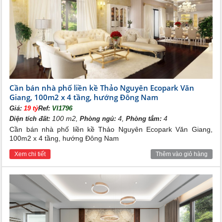
Ecopark, khu trung tâm thương mại, bể bơi, sân tennis,
câu lạc bộ, công viên cây xanh, sân chơi trẻ em đều
được tiến hành đồng bộ ngay trong giai đoạn 1 nhằm
mang lại sự yên tâm, thoải mái, đầy đủ tiện nghi cho
dân cư tới sống tại đây.
Cần bán nhà phố liền kề Thảo Nguyên Ecopark Văn
Giang, 100m2 x 4 tầng, hướng Đông Nam
Giá:
19 tỷ
Ref:
VI1796
100 m2,
4,
4
Diện tích đất:
Phòng ngủ:
Phòng tắm:
Cần bán nhà phố liền kề Thảo Nguyên Ecopark Văn Giang,
100m2 x 4 tầng, hướng Đông Nam
Xem chi tiết
Thêm vào giỏ hàng
Khung cảnh xung quanh nhà phố Thảo Nguyên