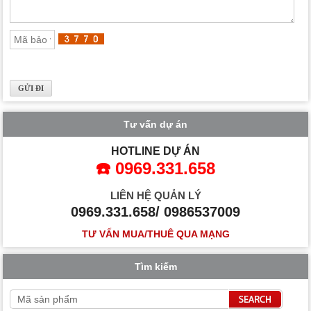
Tư vấn dự án
HOTLINE DỰ ÁN
☎️ 0969.331.658
LIÊN HỆ QUẢN LÝ
0969.331.658/ 0986537009
TƯ VẤN MUA/THUÊ QUA MẠNG
Tìm kiếm