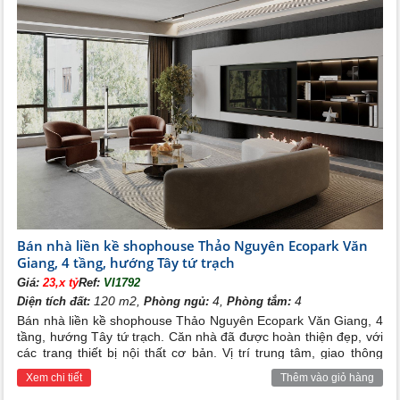
Bán nhà liền kề shophouse Thảo Nguyên Ecopark Văn
Giang, 4 tầng, hướng Tây tứ trạch
Giá:
23,x tỷ
Ref:
VI1792
120 m2,
4,
4
Diện tích đất:
Phòng ngủ:
Phòng tắm:
Bán nhà liền kề shophouse Thảo Nguyên Ecopark Văn Giang, 4
tầng, hướng Tây tứ trạch. Căn nhà đã được hoàn thiện đẹp, với
các trang thiết bị nội thất cơ bản. Vị trí trung tâm, giao thông
thuận tiện. Rất phù hợp cho việc vừa ở kết hợp kinh doanh hoặc
Xem chi tiết
Thêm vào giỏ hàng
làm vp cty