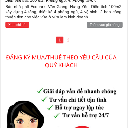
100 m2,
4,
4
Diện tích đất:
Phòng ngủ:
Phòng tắm:
Bán nhà phố Ecopark, Văn Giang, Hưng Yên. Diện tích 100m2,
xây dựng 4 tầng, thiết kế 4 phòng ngủ, 4 vệ sinh, 2 ban công,
thuận tiện cho việc vừa ở vừa làm kinh doanh.
Xem chi tiết
Thêm vào giỏ hàng
1
2
ĐĂNG KÝ MUA/THUÊ THEO YÊU CẦU CỦA
QUÝ KHÁCH