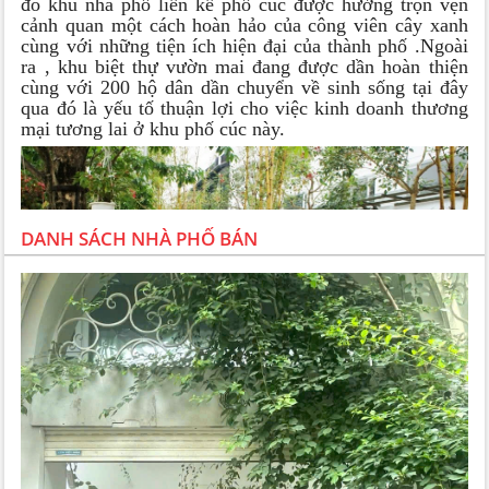
đó khu nhà phố liền kề phố cúc được hưởng trọn vẹn
cảnh quan một cách hoàn hảo của công viên cây xanh
cùng với những tiện ích hiện đại của thành phố .Ngoài
ra , khu biệt thự vườn mai đang được dần hoàn thiện
cùng với 200 hộ dân dần chuyển về sinh sống tại đây
qua đó là yếu tố thuận lợi cho việc kinh doanh thương
mại tương lai ở khu phố cúc này.
DANH SÁCH NHÀ PHỐ BÁN
Tổng quan nhà phố Cúc Ecopark Văn Giang
TỔNG QUAN NHÀ PHỐ CÚC ECOPARK VĂN