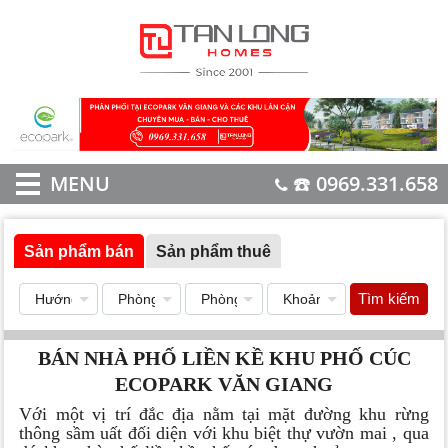
MENU
☎️ 0969.331.658
Sản phẩm bán
Sản phẩm thuê
Tìm kiếm
BÁN NHÀ PHỐ LIỀN KỀ KHU PHỐ CÚC
ECOPARK VĂN GIANG
Với một vị trí đắc địa nằm tại mặt đường khu rừng
thông sầm uất đối diện với khu biệt thự vườn mai , qua