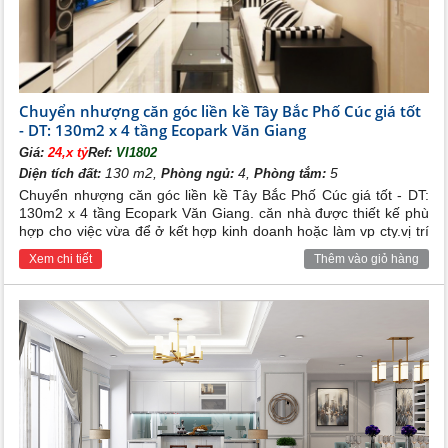
Chuyển nhượng căn góc liền kề Tây Bắc Phố Cúc giá tốt
- DT: 130m2 x 4 tầng Ecopark Văn Giang
Giá:
24,x tỷ
Ref:
VI1802
130 m2,
4,
5
Diện tích đất:
Phòng ngủ:
Phòng tắm:
Chuyển nhượng căn góc liền kề Tây Bắc Phố Cúc giá tốt - DT:
130m2 x 4 tầng Ecopark Văn Giang. căn nhà được thiết kế phù
hợp cho việc vừa để ở kết hợp kinh doanh hoặc làm vp cty.vị trí
đẹp, giao thông thuận tiện
Xem chi tiết
Thêm vào giỏ hàng