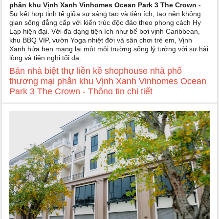
phân khu Vịnh Xanh Vinhomes Ocean Park 3 The Crown
-
Sự kết hợp tinh tế giữa sự sáng tạo và tiện ích, tạo nên không
gian sống đẳng cấp với kiến trúc độc đáo theo phong cách Hy
Lạp hiện đại. Với đa dạng tiện ích như bể bơi vịnh Caribbean,
khu BBQ VIP, vườn Yoga nhiệt đới và sân chơi trẻ em, Vịnh
Xanh hứa hẹn mang lại một môi trường sống lý tưởng với sự hài
lòng và tiện nghi tối đa.
Bán nhà biệt thự liền kề shophouse nhà phố
thương mại phân khu Vịnh Xanh Vinhomes Ocean
Park 3 The Crown - Thông tin chi tiết