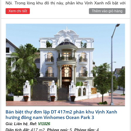
Nội. Trong lòng khu đô thị này, phân khu Vịnh Xanh nổi bật với
sự sang trọng và tinh tế, đặc biệt là với biệt thự song lập 251m2,
Xem chi tiết
Thêm vào giỏ hàng
một biểu tượng của sự hoàn hảo và tiện nghi.
Bán biệt thự đơn lập DT 417m2 phân khu Vịnh Xanh
hướng đông nam Vinhomes Ocean Park 3
,
Giá:
Liên hệ
Ref:
VI1026
417 m2,
5,
4
Diện tích đất:
Phòng ngủ:
Phòng tắm: