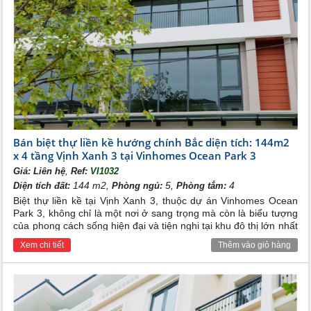
Bán biệt thự liền kề hướng chính Bắc diện tích: 144m2
x 4 tầng Vịnh Xanh 3 tại Vinhomes Ocean Park 3
,
Giá:
Liên hệ
Ref:
VI1032
144 m2,
5,
4
Diện tích đất:
Phòng ngủ:
Phòng tắm:
Biệt thự liền kề tại Vịnh Xanh 3, thuộc dự án Vinhomes Ocean
Park 3, không chỉ là một nơi ở sang trọng mà còn là biểu tượng
của phong cách sống hiện đại và tiện nghi tại khu đô thị lớn nhất
miền Bắc. Với vị trí đắc địa bên cạnh hồ điều hòa và hệ thống
Xem chi tiết
Thêm vào giỏ hàng
tiện ích đa dạng, biệt thự tại đây mang đến không gian sống
đẳng cấp với tiêu chuẩn hàng đầu.