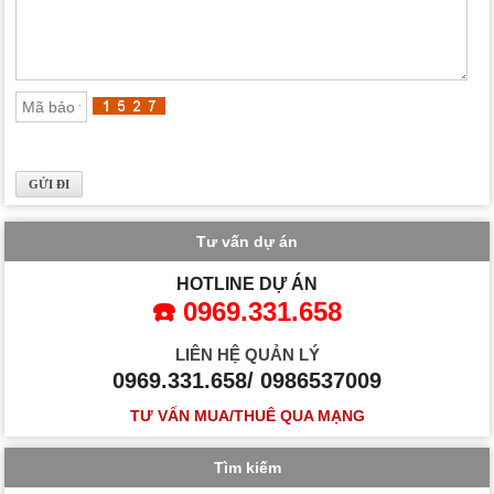
Tư vấn dự án
HOTLINE DỰ ÁN
☎️ 0969.331.658
LIÊN HỆ QUẢN LÝ
0969.331.658/ 0986537009
TƯ VẤN MUA/THUÊ QUA MẠNG
Tìm kiếm