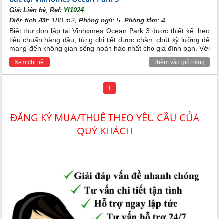
,
Giá:
Liên hệ
Ref:
VI1024
180 m2,
5,
4
Diện tích đất:
Phòng ngủ:
Phòng tắm:
Biệt thự đơn lập tại Vinhomes Ocean Park 3 được thiết kế theo
tiêu chuẩn hàng đầu, từng chi tiết được chăm chút kỹ lưỡng để
mang đến không gian sống hoàn hảo nhất cho gia đình bạn. Với
diện tích rộng rãi, mỗi căn biệt thự được xây dựng với kiến trúc
Xem chi tiết
Thêm vào giỏ hàng
độc đáo, tối ưu hóa ánh sáng tự nhiên và không gian xanh mát
quanh năm.
1
ĐĂNG KÝ MUA/THUÊ THEO YÊU CẦU CỦA
QUÝ KHÁCH