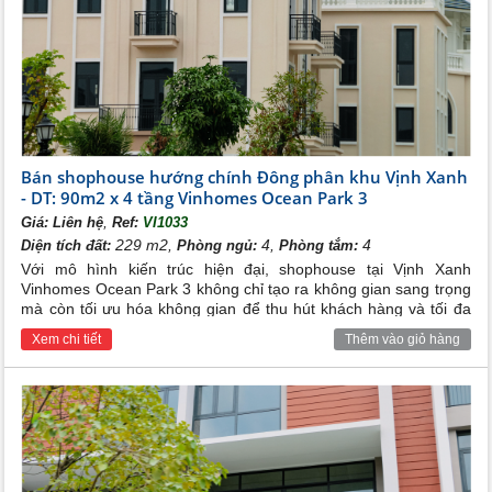
Bán shophouse hướng chính Đông phân khu Vịnh Xanh
- DT: 90m2 x 4 tầng Vinhomes Ocean Park 3
,
Giá:
Liên hệ
Ref:
VI1033
229 m2,
4,
4
Diện tích đất:
Phòng ngủ:
Phòng tắm:
Với mô hình kiến trúc hiện đại, shophouse tại Vịnh Xanh
Vinhomes Ocean Park 3 không chỉ tạo ra không gian sang trọng
mà còn tối ưu hóa không gian để thu hút khách hàng và tối đa
hóa hiệu quả kinh doanh. Được thiết kế thông minh và linh hoạt,
Xem chi tiết
Thêm vào giỏ hàng
shophouse tại đây sẽ giúp bạn tận dụng tối đa không gian để
phát triển các mô hình kinh doanh đa dạng.