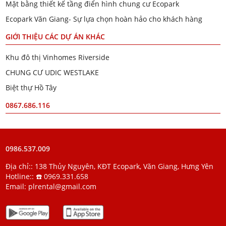
Mặt bằng thiết kế tầng điển hình chung cư Ecopark
Ecopark Văn Giang- Sự lựa chọn hoàn hảo cho khách hàng
GIỚI THIỆU CÁC DỰ ÁN KHÁC
Khu đô thị Vinhomes Riverside
CHUNG CƯ UDIC WESTLAKE
Biệt thự Hồ Tây
0867.686.116
0986.537.009
Địa chỉ:: 138 Thủy Nguyên, KĐT Ecopark, Văn Giang, Hưng Yên
Hotline::
☎️ 0969.331.658
Email:
plrental@gmail.com