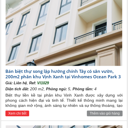
Bán biệt thự song lập hướng chính Tây có sân vườn,
200m2 phân khu Vịnh Xanh tại Vinhomes Ocean Park 3
,
Giá:
Liên hệ
Ref:
VI1029
200 m2,
5,
4
Diện tích đất:
Phòng ngủ:
Phòng tắm:
Biệt thự liền kề tại phân khu Vịnh Xanh được xây dựng với
phong cách hiện đại và tinh tế. Thiết kế thông minh mang lại
không gian mở rộng, ánh sáng tự nhiên và sự thông thoáng, tạo
nên một không gian sống đẳng cấp và thoải mái cho gia đình
Xem chi tiết
Thêm vào giỏ hàng
bạn.