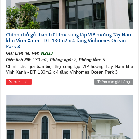
khu Vịnh Xanh Vinhomes Ocean Park 3 The Crown
: [Đang cập
nhật]
Đừng bỏ lỡ cơ hội sở hữu không gian sống đẳng cấp tại Phân
khu Vịnh Xanh Vinhomes Ocean Park 3. Liên hệ ngay với Tân
Long Land để nhận thông tin và tư vấn chi tiết.
ecoparkvangiang.com
Website:
Chính chủ gửi bán biệt thự song lập VIP hướng Tây Nam
Hotline:
0989.734.734
khu Vịnh Xanh - DT: 130m2 x 4 tầng Vinhomes Ocean
Địa chỉ:
39B Xuân Diệu, Tây Hồ, Hà Nội
Park 3
>> Xem thêm
,
Giá:
Liên hệ
Ref:
VI2113
Bán phân khu Phố Biển
130 m2,
7,
5
Diện tích đất:
Phòng ngủ:
Phòng tắm:
Bán phân khu Ánh Dương
Chính chủ gửi bán biệt thự song lập VIP hướng Tây Nam khu
Vịnh Xanh - DT: 130m2 x 4 tầng Vinhomes Ocean Park 3
Xem chi tiết
Thêm vào giỏ hàng