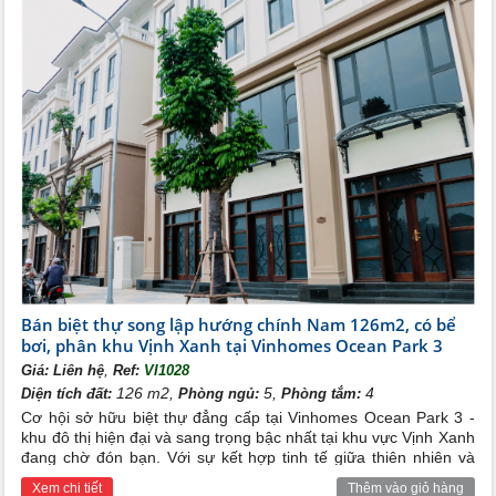
Bán biệt thự song lập hướng chính Nam 126m2, có bể
bơi, phân khu Vịnh Xanh tại Vinhomes Ocean Park 3
,
Giá:
Liên hệ
Ref:
VI1028
126 m2,
5,
4
Diện tích đất:
Phòng ngủ:
Phòng tắm:
Cơ hội sở hữu biệt thự đẳng cấp tại Vinhomes Ocean Park 3 -
khu đô thị hiện đại và sang trọng bậc nhất tại khu vực Vịnh Xanh
đang chờ đón bạn. Với sự kết hợp tinh tế giữa thiên nhiên và
tiện ích đẳng cấp, biệt thự song lập tại đây không chỉ là nơi ở lý
Xem chi tiết
Thêm vào giỏ hàng