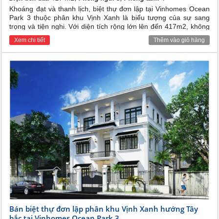
Khoáng đạt và thanh lịch, biệt thự đơn lập tại Vinhomes Ocean
Park 3 thuộc phân khu Vịnh Xanh là biểu tượng của sự sang
trọng và tiện nghi. Với diện tích rộng lớn lên đến 417m2, không
gian sống tại đây được thiết kế để mang đến trải nghiệm hoàn
Xem chi tiết
Thêm vào giỏ hàng
hảo nhất cho cả gia đình.
Bán biệt thự đơn lập phân khu Vịnh Xanh hướng Tây
bắc tại Vinhomes Ocean Park 3