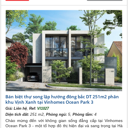
tưởng mà còn là dấu ấn của phong cách sống đẳng cấp.
Bán biệt thự song lập hướng đông bắc DT 251m2 phân
khu Vịnh Xanh tại Vinhomes Ocean Park 3
,
Giá:
Liên hệ
Ref:
VI1027
251 m2,
5,
4
Diện tích đất:
Phòng ngủ:
Phòng tắm:
Chào mừng đến với không gian sống đẳng cấp tại Vinhomes
Ocean Park 3 - một tổ hợp đô thị hiện đại và sang trọng tại Hà