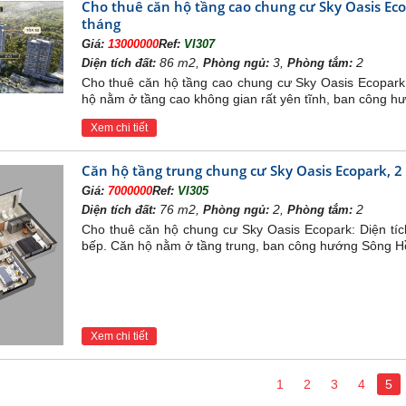
Cho thuê căn hộ tầng cao chung cư Sky Oasis Ecopa
tháng
chọn căn hộ chung cư Ecopark?
Giá:
13000000
Ref:
VI307
ất, đây là một khu đô thị xanh, sạch, không ồn ào, nói khôn
86 m2,
3,
2
Diện tích đất:
Phòng ngủ:
Phòng tắm:
i gian sắp tới là nơi sống và tận hưởng vì sức khỏe.
Cho thuê căn hộ tầng cao chung cư Sky Oasis Ecopark:
ế thông minh, hiện đại và sang trọng với đầy đủ giấy tờ pháp 
hộ nằm ở tầng cao không gian rất yên tĩnh, ban công hư
hung sổ đỏ, sổ hồng,…
Xem chi tiết
g đối phải chăng, thích hợp và phù hợp với các gia đình có 
ó thể nhận nhà ngay. Và có thể sống được tại nơi có một môi 
Căn hộ tầng trung chung cư Sky Oasis Ecopark, 2 
cấp mà khu đô thị Ecopark mang lại, chúng tôi tin rằng nơi đ
Giá:
7000000
Ref:
VI305
o khách hàng cũng như nhà đầu tư
76 m2,
2,
2
Diện tích đất:
Phòng ngủ:
Phòng tắm:
Cho thuê căn hộ chung cư Sky Oasis Ecopark: Diện tíc
bếp. Căn hộ nằm ở tầng trung, ban công hướng Sông H
Xem chi tiết
1
2
3
4
5