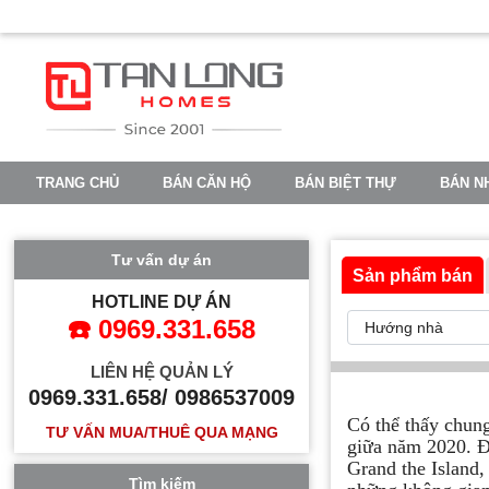
TRANG CHỦ
BÁN CĂN HỘ
BÁN BIỆT THỰ
BÁN N
VINHOMES OCEAN PARK 2
VINHOMES OCEAN PARK 3
Tư vấn dự án
Sản phẩm bán
HOTLINE DỰ ÁN
☎️ 0969.331.658
LIÊN HỆ QUẢN LÝ
0969.331.658/ 0986537009
Có thể thấy chung
TƯ VẤN MUA/THUÊ QUA MẠNG
giữa năm 2020. Đ
Grand the Island,
Tìm kiếm