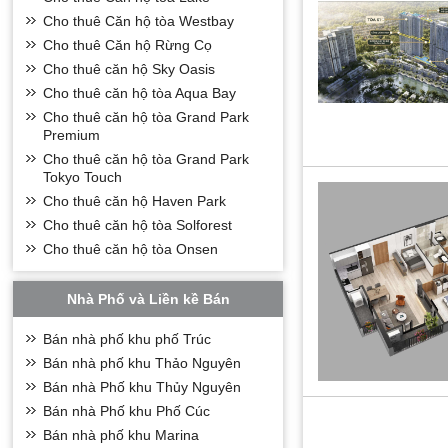
Cho thuê Căn hộ tòa Westbay
Vì sao nên lựa 
Cho thuê Căn hộ Rừng Cọ
– Điểm thu hút nh
Cho thuê căn hộ Sky Oasis
hứa hẹn trong thờ
Cho thuê căn hộ tòa Aqua Bay
– Với các thiết k
Cho thuê căn hộ tòa Grand Park
nhà chung chủ, c
Premium
– Với giá cả tươn
Cho thuê căn hộ tòa Grand Park
tỷ đồng, là bạn c
Tokyo Touch
Với giá trị đẳng 
Cho thuê căn hộ Haven Park
trội cho đông đả
Cho thuê căn hộ tòa Solforest
Cho thuê căn hộ tòa Onsen
Nhà Phố và Liền kề Bán
Bán nhà phố khu phố Trúc
Bán nhà phố khu Thảo Nguyên
Bán nhà Phố khu Thủy Nguyên
Bán nhà Phố khu Phố Cúc
Bán nhà phố khu Marina