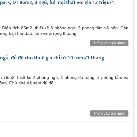
rk, DT 86m2, 3 ngủ, full nội thất với giá 13 triệu/1
g với khói bụi, và không ô nhiễm và không tắc đường.
 Diện tích 86m2, thiết kế 3 phòng ngủ, 2 phòng tắm và bếp. Căn
lý theo quy định của pháp luật. đặc biệt nói không với
ớng biệt thự đảo, tầm view rộng thoáng.
Thêm vào giỏ hàng
thu nhập trung bình, cặp vợ chồng mới cưới,…Chỉ với 1,6
trường trong xanh bậc nhất tại Hà Nội.
ngủ, đủ đồ cho thuê giá chỉ từ 10 triệu/1 tháng
ây sẽ là chốn an cư lý tưởng và tiềm năng đầu tư vượt
h 76m2, thiết kế 2 phòng ngủ, 1 phòng đa năng, 2 phòng tắm và
ồng. Chủ nhà đã sắm đủ đồ.
Thêm vào giỏ hàng