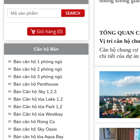
những không gian 
Giỏ hàng (
0
)
TỔNG QUAN C
Vị trí căn hộ c
Căn hộ Bán
Căn hộ chung cư S
chi tiết của dự án
Bán căn hộ 1 phòng ngủ
· Được tiếp giáp
Bán căn hộ 2 phòng ngủ
· Được giáp vớ
Bán căn hộ 3 phòng ngủ
· Được nằm trên 
Bán căn hộ Penthouse
Giai đoạn 1
Bán Căn hộ Sky 1,2,3
Mặt bằng và thiế
Bán Căn hộ tòa Lake 1,2
Mặt bằng của chun
Bán Căn hộ tòa Park 1,2
mặt bằng. với cá
Bán Căn hộ tòa Westbay
tại dự án.
Bán căn hộ Rừng Cọ
Số lượng căn hộ m
Bán căn hộ Sky Oasis
+ Các căn hộ 1 n
Bán căn hộ tòa Aqua Bay