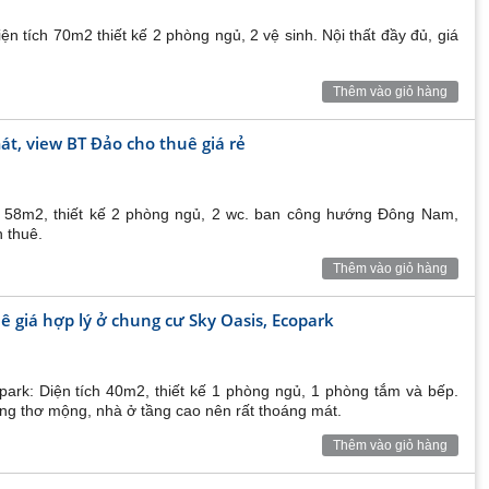
 tích 70m2 thiết kế 2 phòng ngủ, 2 vệ sinh. Nội thất đầy đủ, giá
Thêm vào giỏ hàng
cả của đại đô thị;
 hơn 350.000 m2;
át, view BT Đảo cho thuê giá rẻ
 tận của khu đô thị xanh Ecopark;
h: 58m2, thiết kế 2 phòng ngủ, 2 wc. ban công hướng Đông Nam,
h thuê.
m2 đặc biệt có đủ quy mô để thúc đẩy kinh doanh thương
Thêm vào giỏ hàng
biệt là trong tương lai không xa sẽ thu hút cả cư dân
nhất Ecopark
 giá hợp lý ở chung cư Sky Oasis, Ecopark
ườn treo trên không Sky Garden tầng 21, khu Sky Lounge
 mây và tận hưởng tầm nhìn bao quát cả thành phố triệu
park: Diện tích 40m2, thiết kế 1 phòng ngủ, 1 phòng tắm và bếp.
ng thơ mộng, nhà ở tầng cao nên rất thoáng mát.
Thêm vào giỏ hàng
 Oasis