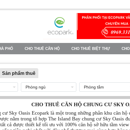
HÀ PHỐ
CHO THUÊ CĂN HỘ
CHO THUÊ BIỆT THỰ
CHO
TIN TỨC
Sản phẩm thuê
CHO THUÊ CĂN HỘ CHUNG CƯ SKY O
 cư Sky Oasis Ecopark là một trong những phân khu căn hộ c
ược nằm trong tổ hợp The Island Bay chung cư Sky Oasis đượ
 tất cả được thiết kế tối ưu với 100% căn hộ sở hữu tầm view