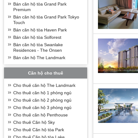
+ Các căn hộ 2 n
Bán căn hộ tòa Grand Park
+ Các căn hộ 3 n
Premium
Bán căn hộ tòa Grand Park Tokyo
Tiện ích khu c
Touch
Có vị trí nằm ở P
Bán căn hộ tòa Haven Park
• Có vị trí nằm 
Bán căn hộ tòa Solforest
• Đường dạo bộ 5
Bán căn hộ tòa Swanlake
Residences - The Onsen
• View trọn hồ T
Bán căn hộ The Landmark
• Không gian tron
• Điều đặc biệt l
Căn hộ cho thuê
Sky Oasis với 2 t
mại và dịch vụ ph
Cho thuê căn hộ The Landmark
của hai phân khu
Cho thuê căn hộ 1 phòng ngủ
Không dừng lại ở
Cho thuê căn hộ 2 phòng ngủ
và bể bơi vô cực 
cây xanh của Eco
Cho thuê căn hộ 3 phòng ngủ
Cho thuê căn hộ Penthouse
Cho thuê Căn hộ Sky
Cho thuê Căn hộ tòa Park
Cho thuê Căn hộ tòa Lake