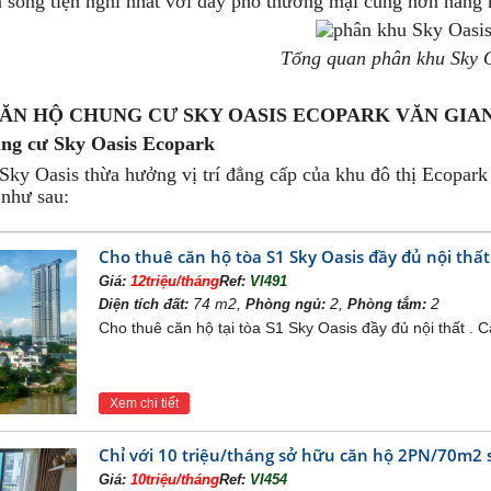
sống tiện nghi nhất với dãy phố thương mại cùng hơn hàng ng
Tổng quan phân khu Sky 
ĂN HỘ CHUNG CƯ SKY OASIS ECOPARK VĂN GIA
hung cư Sky Oasis Ecopark
ky Oasis thừa hưởng vị trí đẳng cấp của khu đô thị Ecopark v
 như sau:
 với khu biệt thự đảo – các dòng sản phẩm thượng lưu ca
i phân khu Nguyệt Quế, Park River
Cho thuê căn hộ tòa S1 Sky Oasis đầy đủ nội thất
trục đường nội khu huyết mạch tại vành đai phía Tây, và đ
Giá:
12triệu/tháng
Ref:
VI491
74 m2,
2,
2
Diện tích đất:
Phòng ngủ:
Phòng tắm:
Cho thuê căn hộ tại tòa S1 Sky Oasis đầy đủ nội thất . C
t kế căn hộ Sky Oasis Ecopark
g cư Sky Oasis Ecopark có thiết kế vô cùng tối ưu và cực kỳ
c không gian hành lang rộng và thoáng một lần nữa mang tới 
Xem chi tiết
ột sàn là: 17 căn
Chỉ với 10 triệu/tháng sở hữu căn hộ 2PN/70m2 s
gủ với diện tích 32-40m2
Giá:
10triệu/tháng
Ref:
VI454