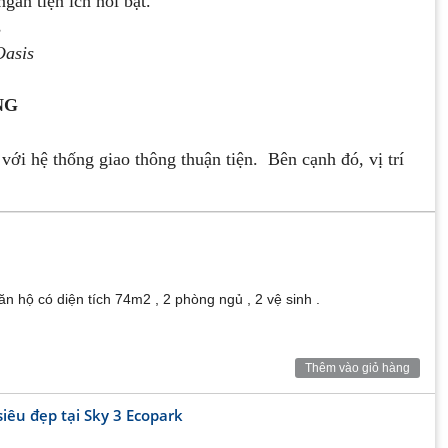
àn tiện ích nổi bật.
Oasis
NG
ới hệ thống giao thông thuận tiện. Bên cạnh đó, vị trí
o cấp nhất Ecopark
ược kết nối trực tiếp với tới cầu Bông Lau & Ecopark
ăn hộ có diện tích 74m2 , 2 phòng ngủ , 2 vệ sinh .
 riêng tư với sự tách biệt hai đơn nguyên trên cùng một
những không gian thiên nhiên chan hòa với mọi căn hộ
Thêm vào giỏ hàng
iêu đẹp tại Sky 3 Ecopark