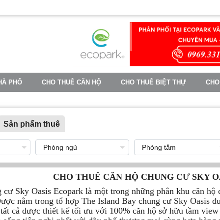
HÀ PHỐ
CHO THUÊ CĂN HỘ
CHO THUÊ BIỆT THỰ
CHO
TIN TỨC
Sản phẩm thuê
CHO THUÊ CĂN HỘ CHUNG CƯ SKY O
 cư Sky Oasis Ecopark là một trong những phân khu căn hộ c
ược nằm trong tổ hợp The Island Bay chung cư Sky Oasis đượ
 tất cả được thiết kế tối ưu với 100% căn hộ sở hữu tầm view