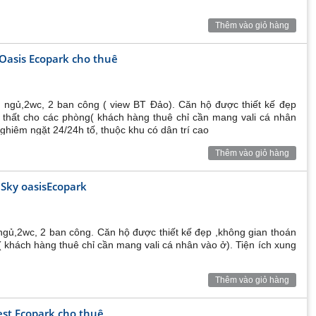
Thêm vào giỏ hàng
 Oasis Ecopark cho thuê
cả của đại đô thị;
 hơn 350.000 m2;
 ngủ,2wc, 2 ban công ( view BT Đảo). Căn hộ được thiết kế đẹp
 tận của khu đô thị xanh Ecopark;
ội thất cho các phòng( khách hàng thuê chỉ cần mang vali cá nhân
ghiêm ngặt 24/24h tố, thuộc khu có dân trí cao
Thêm vào giỏ hàng
m2 đặc biệt có đủ quy mô để thúc đẩy kinh doanh thương
biệt là trong tương lai không xa sẽ thu hút cả cư dân
 Sky oasisEcopark
nhất Ecopark
ườn treo trên không Sky Garden tầng 21, khu Sky Lounge
 mây và tận hưởng tầm nhìn bao quát cả thành phố triệu
ngủ,2wc, 2 ban công. Căn hộ được thiết kế đẹp ,không gian thoán
g( khách hàng thuê chỉ cần mang vali cá nhân vào ở). Tiện ích xung
Thêm vào giỏ hàng
 Oasis
est Ecopark cho thuê