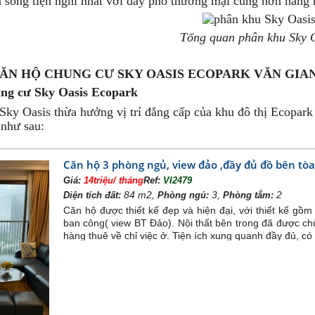
sống tiện nghi nhất với dãy phố thương mại cùng hơn hàng ng
Tổng quan phân khu Sky 
ĂN HỘ CHUNG CƯ SKY OASIS ECOPARK VĂN GIA
hung cư Sky Oasis Ecopark
ky Oasis thừa hưởng vị trí đẳng cấp của khu đô thị Ecopark v
 như sau:
 với khu biệt thự đảo – các dòng sản phẩm thượng lưu ca
i phân khu Nguyệt Quế, Park River
Căn hộ 3 phòng ngủ, view đảo ,đầy đủ đồ bên tòa
trục đường nội khu huyết mạch tại vành đai phía Tây, và đ
Giá:
14triệu/ tháng
Ref:
VI2479
84 m2,
3,
2
Diện tích đất:
Phòng ngủ:
Phòng tắm:
Căn hộ được thiết kế đẹp và hiện đại, với thiết kế g
t kế căn hộ Sky Oasis Ecopark
ban công( view BT Đảo). Nội thất bên trong đã được ch
g cư Sky Oasis Ecopark có thiết kế vô cùng tối ưu và cực kỳ
hàng thuê về chỉ việc ở. Tiện ích xung quanh đầy đủ, có 
c không gian hành lang rộng và thoáng một lần nữa mang tới 
ột sàn là: 17 căn
gủ với diện tích 32-40m2