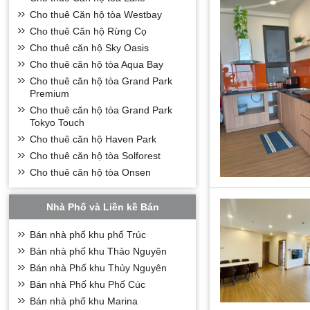
Cho thuê Căn hộ tòa Westbay
Vì sao nên lựa 
Cho thuê Căn hộ Rừng Cọ
– Điểm thu hút nh
Cho thuê căn hộ Sky Oasis
hứa hẹn trong thờ
Cho thuê căn hộ tòa Aqua Bay
– Với các thiết k
Cho thuê căn hộ tòa Grand Park
nhà chung chủ, c
Premium
– Với giá cả tươn
Cho thuê căn hộ tòa Grand Park
tỷ đồng, là bạn c
Tokyo Touch
Với giá trị đẳng 
Cho thuê căn hộ Haven Park
trội cho đông đả
Cho thuê căn hộ tòa Solforest
Cho thuê căn hộ tòa Onsen
Nhà Phố và Liền kề Bán
Bán nhà phố khu phố Trúc
Bán nhà phố khu Thảo Nguyên
Bán nhà Phố khu Thủy Nguyên
Bán nhà Phố khu Phố Cúc
Bán nhà phố khu Marina