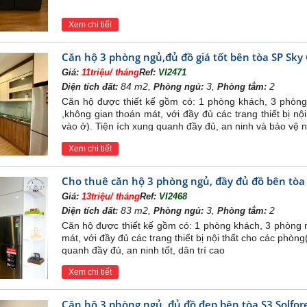
gủ với diện tích 74-83m2
gủ với diện tích 93-107m2
Xem chi tiết
ăn hộ Sky Oasis Ecopark
Căn hộ 3 phòng ngủ,đủ đồ giá tốt bên tòa SP Sky
hía Tây Ecopark Sky Oasis được hưởng trọn làn gió mát lành 
Giá:
11triệu/ tháng
Ref:
VI2471
bên khu biệt thự đảo với những không gian xanh và mặt nước
84 m2,
3,
2
Diện tích đất:
Phòng ngủ:
Phòng tắm:
 giác quan dài 9km đẹp đến mê mẩn ven Hồ Thiên Nga
Căn hộ được thiết kế gồm có: 1 phòng khách, 3 phòng
hiên Nga, sân Golf, sông Hồng và những không gian xanh bất
,không gian thoán mát, với đầy đủ các trang thiết bị n
vào ở). Tiện ích xung quanh đầy đủ, an ninh và bảo vệ n
g lành vượt tiêu chuẩn châu Âu;
à nhiệt độ luôn thấp hơn môi trường xung quanh 2-3 độ C;
Xem chi tiết
ầng đế thương mại với tổng diện tích sàn lên tới gần 11.000
ục vụ cho khoảng 20.000 cư dân của khu The Island Bay, đặc 
Cho thuê căn hộ 3 phòng ngủ, đầy đủ đồ bên tòa
 Palm Springs và Aqua Bay, sẽ trở thành trung tâm sôi động 
Giá:
13triệu/ tháng
Ref:
VI2468
83 m2,
3,
2
 đó, Sky Oasis còn có những tiện ích mới đặc sắc, như là v
Diện tích đất:
Phòng ngủ:
Phòng tắm:
trên tầng 41. Mọi cư dân có thể thoải mái thư giãn giữa tầng
Căn hộ được thiết kế gồm có: 1 phòng khách, 3 phòng 
mát, với đầy đủ các trang thiết bị nội thất cho các phòn
park
quanh đầy đủ, an ninh tốt, dân trí cao
Xem chi tiết
Các tiện ích phân khu Sku
Căn hộ 3 phòng ngủ, đủ đồ đẹp bên tòa S3 Solfor