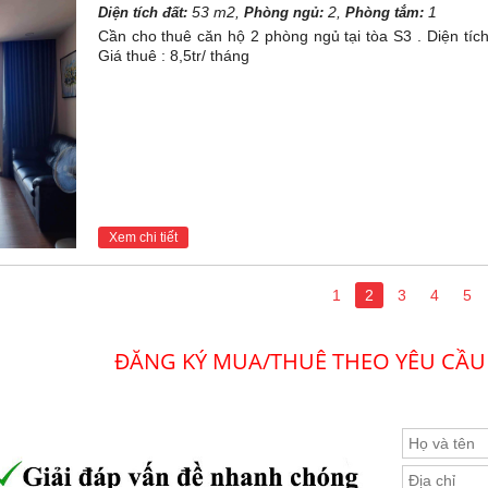
53 m2,
2,
1
Diện tích đất:
Phòng ngủ:
Phòng tắm:
Cần cho thuê căn hộ 2 phòng ngủ tại tòa S3 . Diện tích
Giá thuê : 8,5tr/ tháng
Xem chi tiết
1
2
3
4
5
ĐĂNG KÝ MUA/THUÊ THEO YÊU CẦU