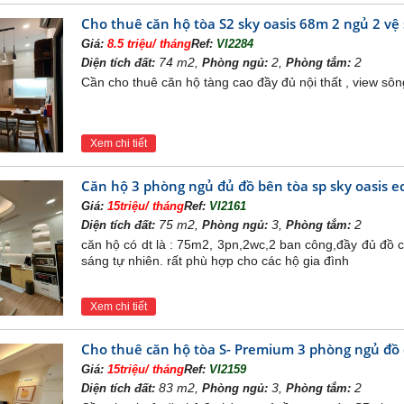
Cho thuê căn hộ tòa S2 sky oasis 68m 2 ngủ 2 vệ 
Giá:
8.5 triệu/ tháng
Ref:
VI2284
74 m2,
2,
2
Diện tích đất:
Phòng ngủ:
Phòng tắm:
Cần cho thuê căn hộ tàng cao đầy đủ nội thất , view sông
Xem chi tiết
Căn hộ 3 phòng ngủ đủ đồ bên tòa sp sky oasis e
Giá:
15triệu/ tháng
Ref:
VI2161
75 m2,
3,
2
Diện tích đất:
Phòng ngủ:
Phòng tắm:
căn hộ có dt là : 75m2, 3pn,2wc,2 ban công,đầy đủ đồ c
sáng tự nhiên. rất phù hợp cho các hộ gia đình
Xem chi tiết
Cho thuê căn hộ tòa S- Premium 3 phòng ngủ đồ
Giá:
15triệu/ tháng
Ref:
VI2159
83 m2,
3,
2
Diện tích đất:
Phòng ngủ:
Phòng tắm: