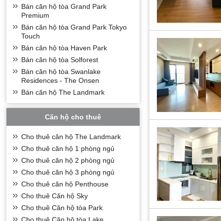
+ Các căn hộ 2 n
Bán căn hộ tòa Grand Park
+ Các căn hộ 3 n
Premium
Bán căn hộ tòa Grand Park Tokyo
Tiện ích khu c
Touch
Có vị trí nằm ở P
Bán căn hộ tòa Haven Park
• Có vị trí nằm 
Bán căn hộ tòa Solforest
• Đường dạo bộ 5
Bán căn hộ tòa Swanlake
Residences - The Onsen
• View trọn hồ T
Bán căn hộ The Landmark
• Không gian tron
• Điều đặc biệt l
Căn hộ cho thuê
Sky Oasis với 2 t
mại và dịch vụ ph
Cho thuê căn hộ The Landmark
của hai phân khu
Cho thuê căn hộ 1 phòng ngủ
Không dừng lại ở
Cho thuê căn hộ 2 phòng ngủ
và bể bơi vô cực 
cây xanh của Eco
Cho thuê căn hộ 3 phòng ngủ
Cho thuê căn hộ Penthouse
Cho thuê Căn hộ Sky
Cho thuê Căn hộ tòa Park
Cho thuê Căn hộ tòa Lake