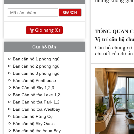
những không gian 
Giỏ hàng (
0
)
TỔNG QUAN C
Vị trí căn hộ c
Căn hộ Bán
Căn hộ chung cư S
chi tiết của dự án
Bán căn hộ 1 phòng ngủ
· Được tiếp giáp
Bán căn hộ 2 phòng ngủ
· Được giáp vớ
Bán căn hộ 3 phòng ngủ
· Được nằm trên 
Bán căn hộ Penthouse
Giai đoạn 1
Bán Căn hộ Sky 1,2,3
Mặt bằng và thiế
Bán Căn hộ tòa Lake 1,2
Mặt bằng của chun
Bán Căn hộ tòa Park 1,2
mặt bằng. với cá
Bán Căn hộ tòa Westbay
tại dự án.
Bán căn hộ Rừng Cọ
Số lượng căn hộ m
Bán căn hộ Sky Oasis
+ Các căn hộ 1 n
Bán căn hộ tòa Aqua Bay