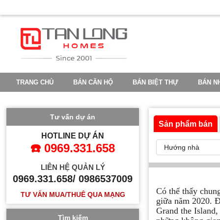
TRANG CHỦ
BÁN CĂN HỘ
BÁN BIỆT THỰ
BÁN N
VINHOMES OCEAN PARK 2
VINHOMES OCEAN PARK 3
Tư vấn dự án
Sản phẩm bán
HOTLINE DỰ ÁN
☎️ 0969.331.658
LIÊN HỆ QUẢN LÝ
0969.331.658/ 0986537009
Có thể thấy chung
TƯ VẤN MUA/THUÊ QUA MẠNG
giữa năm 2020. Đ
Grand the Island,
Tìm kiếm