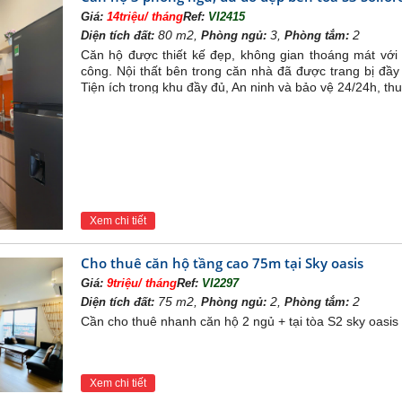
Giá:
14triệu/ tháng
Ref:
VI2415
chọn căn hộ chung cư Ecopark?
80 m2,
3,
2
Diện tích đất:
Phòng ngủ:
Phòng tắm:
ất, đây là một khu đô thị xanh, sạch, không ồn ào, nói khôn
Căn hộ được thiết kế đẹp, không gian thoáng mát với
i gian sắp tới là nơi sống và tận hưởng vì sức khỏe.
công. Nội thất bên trong căn nhà đã được trang bị đầ
Tiện ích trong khu đầy đủ, An ninh và bảo vệ 24/24h, thu
ế thông minh, hiện đại và sang trọng với đầy đủ giấy tờ pháp 
hung sổ đỏ, sổ hồng,…
g đối phải chăng, thích hợp và phù hợp với các gia đình có 
ó thể nhận nhà ngay. Và có thể sống được tại nơi có một môi 
cấp mà khu đô thị Ecopark mang lại, chúng tôi tin rằng nơi đ
o khách hàng cũng như nhà đầu tư
Xem chi tiết
Cho thuê căn hộ tầng cao 75m tại Sky oasis
Giá:
9triệu/ tháng
Ref:
VI2297
75 m2,
2,
2
Diện tích đất:
Phòng ngủ:
Phòng tắm:
Cần cho thuê nhanh căn hộ 2 ngủ + tại tòa S2 sky oasis 
Xem chi tiết