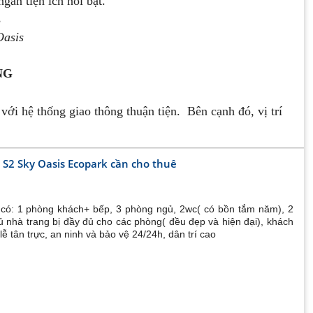
àn tiện ích nổi bật.
Oasis
NG
ới hệ thống giao thông thuận tiện. Bên cạnh đó, vị trí
o cấp nhất Ecopark
 S2 Sky Oasis Ecopark cần cho thuê
ược kết nối trực tiếp với tới cầu Bông Lau & Ecopark
ồm có: 1 phòng khách+ bếp, 3 phòng ngủ, 2wc( có bồn tắm năm), 2
ủ nhà trang bị đầy đủ cho các phòng( đều đẹp và hiện đại), khách
 riêng tư với sự tách biệt hai đơn nguyên trên cùng một
lễ tân trực, an ninh và bảo vệ 24/24h, dân trí cao
những không gian thiên nhiên chan hòa với mọi căn hộ