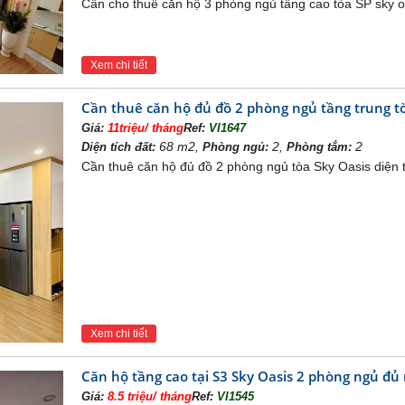
Cần cho thuê căn hộ 3 phòng ngủ tầng cao tòa SP sky oas
Xem chi tiết
Cần thuê căn hộ đủ đồ 2 phòng ngủ tầng trung tò
Giá:
11triệu/ tháng
Ref:
VI1647
68 m2,
2,
2
Diện tích đất:
Phòng ngủ:
Phòng tắm:
Cần thuê căn hộ đủ đồ 2 phòng ngủ tòa Sky Oasis diện 
Xem chi tiết
Căn hộ tầng cao tại S3 Sky Oasis 2 phòng ngủ đủ 
Giá:
8.5 triệu/ tháng
Ref:
VI1545