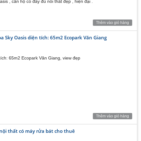
is , căn hộ có đầy đủ nôi thất đẹp , hiện đại .
Thêm vào giỏ hàng
a Sky Oasis diện tích: 65m2 Ecopark Văn Giang
tích: 65m2 Ecopark Văn Giang, view đẹp
Thêm vào giỏ hàng
nội thất có máy rửa bát cho thuê