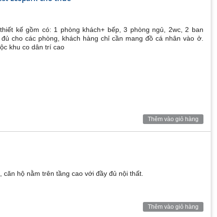
g với khói bụi, và không ô nhiễm và không tắc đường.
 thiết kế gồm có: 1 phòng khách+ bếp, 3 phòng ngủ, 2wc, 2 ban
y đủ cho các phòng, khách hàng chỉ cần mang đồ cá nhân vào ở.
ộc khu co dân trí cao
lý theo quy định của pháp luật. đặc biệt nói không với
thu nhập trung bình, cặp vợ chồng mới cưới,…Chỉ với 1,6
trường trong xanh bậc nhất tại Hà Nội.
ây sẽ là chốn an cư lý tưởng và tiềm năng đầu tư vượt
Thêm vào giỏ hàng
, căn hộ nằm trên tầng cao với đầy đủ nội thất.
Thêm vào giỏ hàng