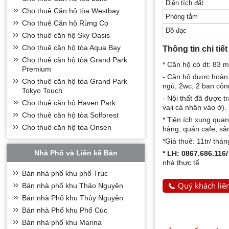
Diện tích đất
Cho thuê Căn hộ tòa Westbay
Phòng tắm
Cho thuê Căn hộ Rừng Cọ
Đồ đạc
Cho thuê căn hộ Sky Oasis
Cho thuê căn hộ tòa Aqua Bay
Thông tin chi tiết
Cho thuê căn hộ tòa Grand Park
* Căn hộ có dt: 83 
Premium
- Căn hộ được hoàn 
Cho thuê căn hộ tòa Grand Park
ngủ, 2wc, 2 ban côn
Tokyo Touch
- Nội thất đã được 
Cho thuê căn hộ Haven Park
vali cá nhân vào ở).
Cho thuê căn hộ tòa Solforest
* Tiện ích xung quan
Cho thuê căn hộ tòa Onsen
hàng, quán cafe, sân
*Giá thuê: 11tr/ thán
Nhà Phố và Liền kề Bán
* LH: 0867.686.116
nhà thực tế
Bán nhà phố khu phố Trúc
Quý khách liên
Bán nhà phố khu Thảo Nguyên
Bán nhà Phố khu Thủy Nguyên
Bán nhà Phố khu Phố Cúc
Bán nhà phố khu Marina