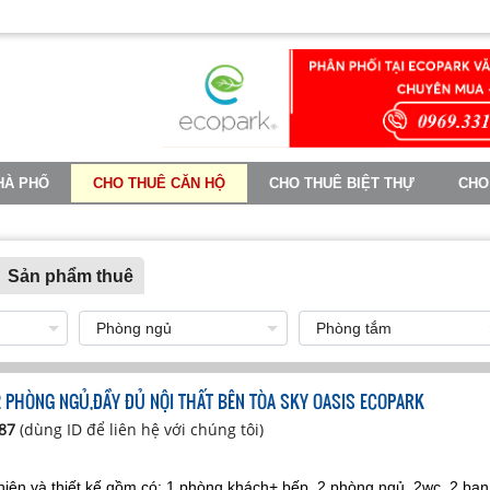
HÀ PHỐ
CHO THUÊ CĂN HỘ
CHO THUÊ BIỆT THỰ
CHO
TIN TỨC
Sản phẩm thuê
 PHÒNG NGỦ,ĐẦY ĐỦ NỘI THẤT BÊN TÒA SKY OASIS ECOPARK
487
(dùng ID để liên hệ với chúng tôi)
iện và thiết kế gồm có: 1 phòng khách+ bếp, 2 phòng ngủ, 2wc, 2 ban