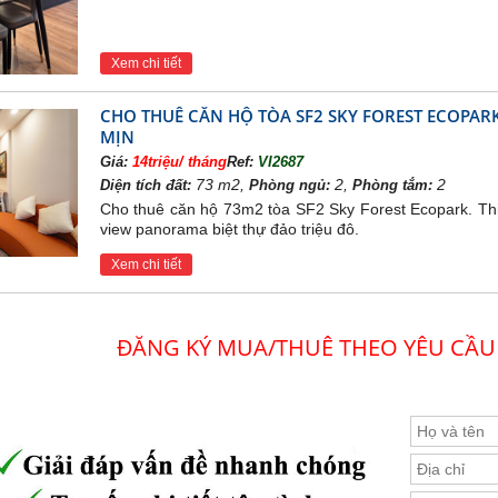
Xem chi tiết
CHO THUÊ CĂN HỘ TÒA SF2 SKY FOREST ECOPAR
MỊN
Giá:
14triệu/ tháng
Ref:
VI2687
73 m2,
2,
2
Diện tích đất:
Phòng ngủ:
Phòng tắm:
Cho thuê căn hộ 73m2 tòa SF2 Sky Forest Ecopark. Thiết
view panorama biệt thự đảo triệu đô.
Xem chi tiết
ĐĂNG KÝ MUA/THUÊ THEO YÊU CẦU