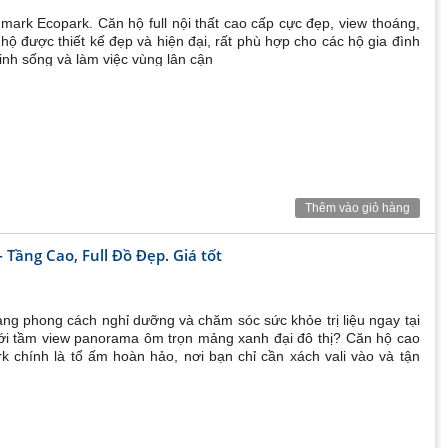
ark Ecopark. Căn hộ full nội thất cao cấp cực đẹp, view thoáng,
hộ được thiết kế đẹp và hiện đại, rất phù hợp cho các hộ gia đình
inh sống và làm việc vùng lân cận
Thêm vào giỏ hàng
Tầng Cao, Full Đồ Đẹp. Giá tốt
ng phong cách nghỉ dưỡng và chăm sóc sức khỏe trị liệu ngay tại
ới tầm view panorama ôm trọn mảng xanh đại đô thị? Căn hộ cao
 chính là tổ ấm hoàn hảo, nơi bạn chỉ cần xách vali vào và tận