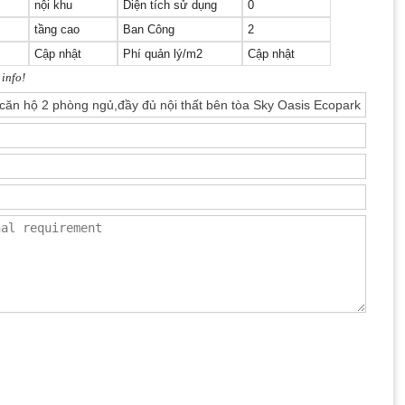
nội khu
Diện tích sử dụng
0
tầng cao
Ban Công
2
Cập nhật
Phí quản lý/m2
Cập nhật
 info!