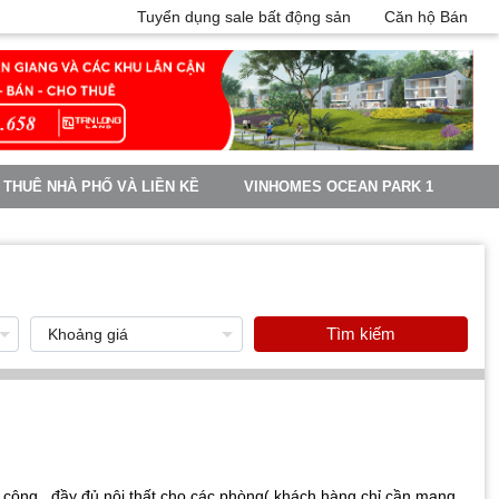
Tuyển dụng sale bất động sản
Căn hộ Bán
 THUÊ NHÀ PHỐ VÀ LIỀN KỀ
VINHOMES OCEAN PARK 1
Tìm kiếm
 công , đầy đủ nội thất cho các phòng( khách hàng chỉ cần mang