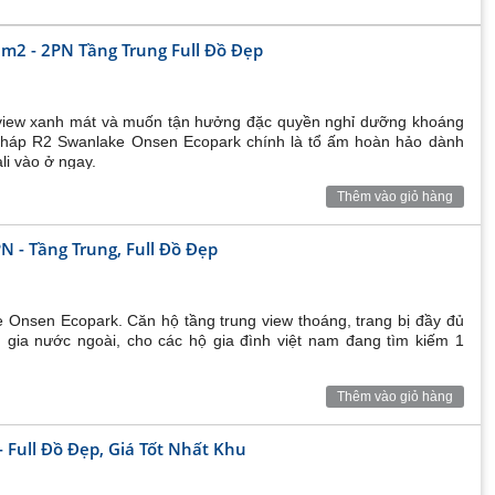
2 - 2PN Tầng Trung Full Đồ Đẹp
m view xanh mát và muốn tận hưởng đặc quyền nghỉ dưỡng khoáng
tháp R2 Swanlake Onsen Ecopark chính là tổ ấm hoàn hảo dành
li vào ở ngay.
Thêm vào giỏ hàng
 - Tầng Trung, Full Đồ Đẹp
Onsen Ecopark. Căn hộ tầng trung view thoáng, trang bị đầy đủ
 gia nước ngoài, cho các hộ gia đình việt nam đang tìm kiếm 1
Thêm vào giỏ hàng
Full Đồ Đẹp, Giá Tốt Nhất Khu