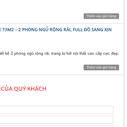
Thêm vào giỏ hàng
K 73M2 – 2 PHÒNG NGỦ RỘNG RÃI, FULL ĐỒ SANG XỊN
 kế 2 phòng ngủ rộng rãi, trang bị full nội thất cao cấp cực đẹp,
Thêm vào giỏ hàng
 CỦA QUÝ KHÁCH