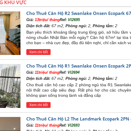
G KHU VỰC
Cho Thuê Căn Hộ R2 Swanlake Onsen Ecopark 67m
Giá:
13triệu/ tháng
Ref:
VI2695
67 m2,
2,
2
Diện tích đất:
Phòng ngủ:
Phòng tắm:
Bạn yêu thích khoảng tầng trung lộng gió, sở hữu tầ
nóng chuẩn Nhật Bản mỗi ngày? Căn hộ 67m² tại tòa 
cho bạn – nhà cực đẹp, đầy đủ tiện nghi, chỉ cần xách va
Xem chi tiết
Cho Thuê Căn Hộ R1 Swanlake Onsen Ecopark 2PN
Giá:
11triệu/ tháng
Ref:
VI2694
67 m2,
2,
2
Diện tích đất:
Phòng ngủ:
Phòng tắm:
Cho thuê căn hộ cao cấp 2 phòng ngủ tòa R1 Swanlake 
nội thất cao cấp siêu đẹp. Rất phù hợ cho các chuyên
không gian sống trong lành và đẳng cấp
Xem chi tiết
Cho Thuê Căn Hộ L2 The Landmark Ecopark 2PN - 
Giá:
11triệu/ tháng
Ref:
VI2693