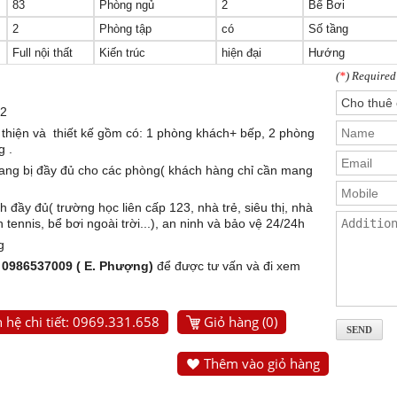
83
Phòng ngủ
2
Bể Bơi
2
Phòng tập
có
Số tầng
Full nội thất
Kiến trúc
hiện đại
Hướng
(
*
) Required
m2
thiện và thiết kế gồm có: 1 phòng khách+ bếp, 2 phòng
g .
trang bị đầy đủ cho các phòng( khách hàng chỉ cần mang
h đầy đủ( trường học liên cấp 123, nhà trẻ, siêu thị, nhà
 tennis, bể bơi ngoài trời...), an ninh và bảo vệ 24/24h
g
/ 0986537009 ( E. Phượng)
để được tư vấn và đi xem
 hệ chi tiết: 0969.331.658
Giỏ hàng (
0
)
Thêm vào giỏ hàng