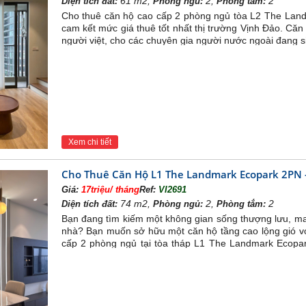
61 m2,
2,
2
Diện tích đất:
Phòng ngủ:
Phòng tắm:
Cho thuê căn hộ cao cấp 2 phòng ngủ tòa L2 The Landm
cam kết mức giá thuê tốt nhất thị trường Vịnh Đảo. Căn 
người việt, cho các chuyên gia người nước ngoài đang s
Xem chi tiết
Cho Thuê Căn Hộ L1 The Landmark Ecopark 2PN - 
Giá:
17triệu/ tháng
Ref:
VI2691
74 m2,
2,
2
Diện tích đất:
Phòng ngủ:
Phòng tắm:
Bạn đang tìm kiếm một không gian sống thượng lưu, ma
nhà? Bạn muốn sở hữu một căn hộ tầng cao lộng gió v
cấp 2 phòng ngủ tại tòa tháp L1 The Landmark Ecopark
hưởng cuộc sống đẳng cấp mỗi ngày.