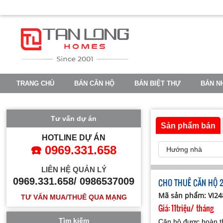
TRANG CHỦ
BÁN CĂN HỘ
BÁN BIỆT THỰ
BÁN N
VINHOMES OCEAN PARK 2
VINHOMES OCEAN PARK 3
Tư vấn dự án
Sản phẩm bán
HOTLINE DỰ ÁN
☎️ 0969.331.658
LIÊN HỆ QUẢN LÝ
0969.331.658/ 0986537009
CHO THUÊ CĂN HỘ 2
Mã sản phẩm: VI2
TƯ VẤN MUA/THUÊ QUA MẠNG
Giá:
11triệu/ tháng
Tìm kiếm
Căn hộ được hoàn th