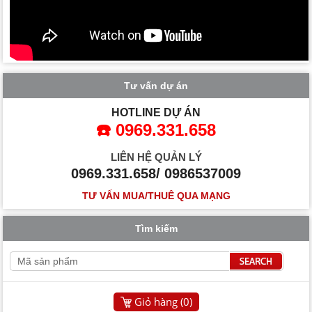
Tư vấn dự án
HOTLINE DỰ ÁN
☎️ 0969.331.658
LIÊN HỆ QUẢN LÝ
0969.331.658/ 0986537009
TƯ VẤN MUA/THUÊ QUA MẠNG
Tìm kiếm
Giỏ hàng (
0
)