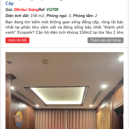
Cấp
Tiện ích hoàn hảo khu chung cư Ecopark Văn Giang
Giá:
20triệu/ tháng
Ref:
VI2709
158 m2,
3,
2
Diện tích đất:
Phòng ngủ:
Phòng tắm:
Bạn đang tìm kiếm một không gian sống đẳng cấp, rộng rãi bậc
nhất tại phân khu sầm uất và đáng sống bậc nhất "thành phố
xanh" Ecopark? Căn hộ diện tích khủng 158m2 tại tòa Sky 2 khu
Aquabay Ecopark sở hữu vị trí tầng cao view hồ thoáng đạt, full
Xem chi tiết
Thêm vào giỏ hàng
nội thất sang trọng chính là lựa chọn hoàn hảo cho gia đình đa
thế hệ hoặc các chuyên gia nước ngoài.