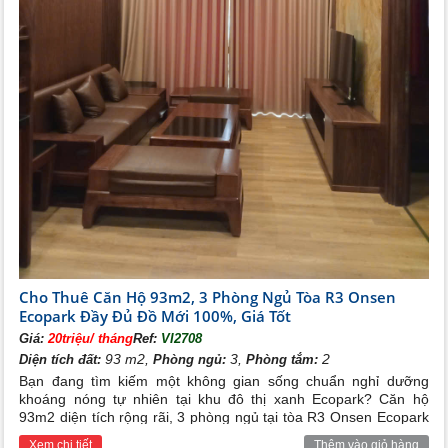
Cho Thuê Căn Hộ 93m2, 3 Phòng Ngủ Tòa R3 Onsen
Ecopark Đầy Đủ Đồ Mới 100%, Giá Tốt
Giá:
20triệu/ tháng
Ref:
VI2708
93 m2,
3,
2
Diện tích đất:
Phòng ngủ:
Phòng tắm:
Bạn đang tìm kiếm một không gian sống chuẩn nghỉ dưỡng
khoáng nóng tự nhiên tại khu đô thị xanh Ecopark? Căn hộ
93m2 diện tích rộng rãi, 3 phòng ngủ tại tòa R3 Onsen Ecopark
với đầy đủ nội thất cao cấp đang cần cho thuê gấp với mức giá
Xem chi tiết
Thêm vào giỏ hàng