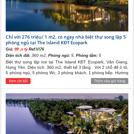
năm 2009, dự kiến hoàn thành năm 2029, với tổng mức
vốn đầu tư lên đến 6 tỷ USD. Dự án
chung cư cao cấp
Ecopark Văn Giang có nhiều loại diện tích đa dạng với
thiết kế sang trọng , đáp ứng mọi nhu cầu của các hộ
gia đình.
Chỉ với 276 triệu/ 1 m2, có ngay nhà biệt thự song lập 5
phòng ngủ tại The Island KĐT Ecopark
Giá:
99 ,x tỷ
Ref:
VI76
360 m2,
5,
5
Diện tích đất:
Phòng ngủ:
Phòng tắm:
Biệt thự song lập Ice tại The Island KĐT Ecopark, Văn Giang,
Hưng Yên. Diện tích: 360 m2, thiết kế 3 tầng . Với 2 chỗ để ô tô,
5 phòng ngủ, 5 phòng Wc, 2 phòng khách, 1 phòng bếp. Hướng
nhà: Đông Nam. Nhà bàn giao thô, hoàn thiện mặt ngoài.
Xem chi tiết
Thêm vào giỏ hàng
Tổng quan khu đô thị Ecopark Văn Giang
Dự án chung cư Ecopark bao gồm
:
*
Khu Căn Hộ Chung Cư Rừng cọ
Chung cư Ecopark – Rừng Cọ với vị trí ngay sát trung tâm của