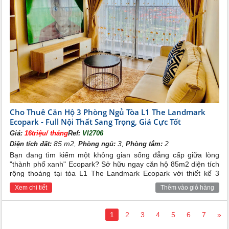
Cho Thuê Căn Hộ 3 Phòng Ngủ Tòa L1 The Landmark
Ecopark - Full Nội Thất Sang Trọng, Giá Cực Tốt
Giá:
16triệu/ tháng
Ref:
VI2706
85 m2,
3,
2
Diện tích đất:
Phòng ngủ:
Phòng tắm:
Bạn đang tìm kiếm một không gian sống đẳng cấp giữa lòng
"thành phố xanh" Ecopark? Sở hữu ngay căn hộ 85m2 diện tích
rộng thoáng tại tòa L1 The Landmark Ecopark với thiết kế 3
phòng ngủ hiện đại, full nội thất sang trọng và mức giá cho thuê
Xem chi tiết
Thêm vào giỏ hàng
vô cùng hấp dẫn.
1
2
3
4
5
6
7
»