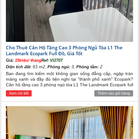
Cho Thuê Căn Hộ Tầng Cao 3 Phòng Ngủ Tòa L1 The
Landmark Ecopark Full Đồ, Giá Tốt
Giá:
15triệu/ tháng
Ref:
VI2707
93 m2,
3,
2
Diện tích đất:
Phòng ngủ:
Phòng tắm:
Bạn đang tìm kiếm một không gian sống đẳng cấp, ngập tràn
mảng xanh và đầy đủ tiện nghi tại "thành phố xanh" Ecopark?
Căn hộ tầng cao 3 phòng ngủ tòa L1 The Landmark Ecopark full
đồ với mức giá cho thuê cực kỳ hấp dẫn chính là sự lựa chọn
Xem chi tiết
Thêm vào giỏ hàng
hoàn hảo dành cho gia đình bạn.