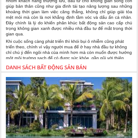
nhóm khách hàng thượng lưu, đầu tư cho không gian sống còn
giúp bản thân cũng như gia đình tái tạo năng lượng sau những
khoảng thời gian làm việc căng thẳng, không chỉ giúp giải tỏa
mệt mỏi mà còn là nơi khẳng định tầm vóc và dấu ấn cá nhân.
Đây chính là lý do khiến phân khúc bất động sản cao cấp chú
trọng không gian xanh được nhiều nhà đầu tư để mắt trong thời
gian qua.
Khi cuộc sống càng phát triển thì khói bụi ô nhiễm cũng phát
triển theo, chính vì vậy người mua để ở hay nhà đầu tư không
chỉ chú ý đến ngôi nhà của mình hơn mà còn muốn được hưởng
một môi trường sạch để có được sức khỏe, gần gũi với thiên
nhiên và tiện ích sống xung quanh. Họ cũng chú trọng nhiều vào
DANH SÁCH BẤT ĐỘNG SẢN BÁN
chất lượng quản lý dự án, theo hướng tăng cường các hoạt
động giữ gìn vệ sinh chung và các yếu tố liên quan đến sức
khỏe khác. Có thể khẳng định rằng các căn hộ chung cư
Ecopark đáp ứng được tất cả các điều đó…
Nhắc đến khu đô thị Ecopark là đồng nghĩa với việc bạn đang
nói tới một ” thành phố ” xanh tươi đáng sống bậc nhất miền
Bắc. Khi đến với khu đô thị Ecopark, thứ không thể thiếu đó
chính là cây xanh. Tại nơi đây, các khu căn hộ chung cư
Ecopark được bao quanh bởi một màu xanh tươi mát của các
loại cây trồng lớn nhỏ. Ở Ecopark, không gian cây xanh, mặt
nước có diện tích lên tới 110ha, đạt tỷ lệ 125 cây/người. Ngoài
không gian sống tràn ngập màu xanh, Ecopark còn có hệ thống
an ninh đảm bảo, chất lượng không khí trong lành, hệ thống