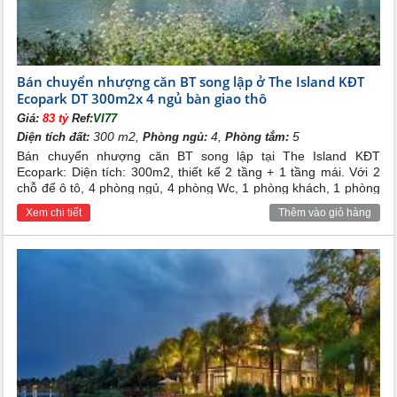
giáo dục chuẩn quốc tế và đa dạng tiện ích hiện đại sẽ khiến tất
cả các cư dân hài lòng khi sống ở nơi đây…
Bán chuyển nhượng căn BT song lập ở The Island KĐT
Ecopark DT 300m2x 4 ngủ bàn giao thô
Giá:
83 tỷ
Ref:
VI77
300 m2,
4,
5
Diện tích đất:
Phòng ngủ:
Phòng tắm:
Bán chuyển nhượng căn BT song lập tại The Island KĐT
Ecopark: Diện tích: 300m2, thiết kế 2 tầng + 1 tầng mái. Với 2
chỗ để ô tô, 4 phòng ngủ, 4 phòng Wc, 1 phòng khách, 1 phòng
bếp. Hướng nhà Tây Bắc. Nhà bàn giao thô, hoàn thiện mặt
Xem chi tiết
Thêm vào giỏ hàng
ngoài.
Tổng quan chung cư Ecopark Văn Giang
I. TỔNG QUAN DỰ ÁN ECOPARK VĂN GIANG,
HƯNG YÊN
Dự án
chung cư Ecopark Văn Giang
, Hưng Yên tọa lạc
trên khu đất rộng gần 500 ha, được khởi công xây dựng