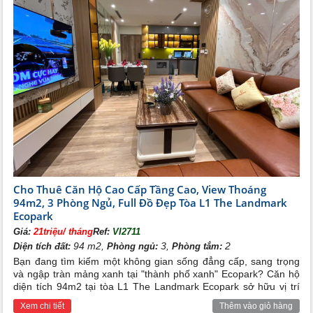
Vị trí chung cư Rừng Cọ Ecopark Văn Giang
Nằm ở thượng lưu sông Bắc Hưng Hải và được kết nối
với cầu Thanh Trì, đường vành đai 3, cầu Vĩnh Tuy,
cầu Chương Dương, cách quốc lộ 1A xuyên Bắc Nam
Cho Thuê Căn Hộ Cao Cấp Tầng Cao, View Thoáng
4km, thuận lợi cho giao thương.
94m2, 3 Phòng Ngủ, Full Đồ Đẹp Tòa L1 The Landmark
Ecopark
Giá:
21triệu/ tháng
Ref:
VI2711
94 m2,
3,
2
Diện tích đất:
Phòng ngủ:
Phòng tắm:
Khu đô thị cao cấp Ecopark Văn Giang
Bạn đang tìm kiếm một không gian sống đẳng cấp, sang trọng
Khu chung cư cao cấp Ecopark Văn Giang là khu căn
và ngập tràn mảng xanh tại "thành phố xanh" Ecopark? Căn hộ
diện tích 94m2 tại tòa L1 The Landmark Ecopark sở hữu vị trí
hộ hiện đại đầu tiên được triển khai trong
khu đô thị
tầng cao view thoáng đãng cùng hệ thống full đồ nội thất đẹp
Ecopark
. Với mô hình thiết kế thông minh, không gian
Xem chi tiết
Thêm vào giỏ hàng
lung linh chính là lựa chọn hoàn hảo dành cho gia đình bạn.