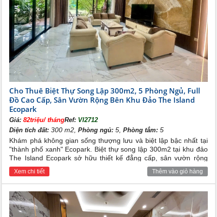
-
204 căn biệt thự Vườn Tùng, cùng với khu nhà
phố Trúc.
II. VỊ TRÍ DỰ ÁN ECOPARK VĂN GIANG
1. Vị trí
Chung cư
được quy hoạch về phía
Ecopark Văn Giang
Đông Nam thành phố Hà Nội, nằm tại huyện Văn
Giang, tỉnh Hưng Yên, liền kề làng gốm Bát Tràng,
Cho Thuê Biệt Thự Song Lập 300m2, 5 Phòng Ngủ, Full
cách trung tâm
12.8 km.
thủ đô Hà Nội
Đồ Cao Cấp, Sân Vườn Rộng Bên Khu Đảo The Island
Ecopark
Giá:
82triệu/ tháng
Ref:
VI2712
300 m2,
5,
5
Diện tích đất:
Phòng ngủ:
Phòng tắm:
Khám phá không gian sống thượng lưu và biệt lập bậc nhất tại
"thành phố xanh" Ecopark. Biệt thự song lập 300m2 tại khu đảo
The Island Ecopark sở hữu thiết kế đẳng cấp, sân vườn rộng
thoáng cùng nội thất full đồ cao cấp, mang đến trải nghiệm nghỉ
Xem chi tiết
Thêm vào giỏ hàng
dưỡng 6 sao hoàn hảo cho gia đình bạn.