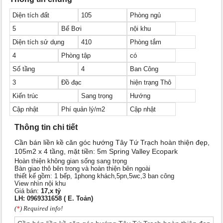
Diện tích đất
105
Phòng ngủ
5
Bể Bơi
nội khu
Diện tích sử dụng
410
Phòng tắm
4
Phòng tập
có
Số tầng
4
Ban Công
3
Đồ đạc
hiện trạng Thô
Kiến trúc
Sang trọng
Hướng
Cập nhật
Phí quản lý/m2
Cập nhật
Thông tin chi tiết
Cần bán liền kề căn góc hướng Tây Tứ Trạch hoàn thiện đẹp,
105m2 x 4 tầng, mặt tiền: 5m Spring Valley Ecopark
Hoàn thiện không gian sống sang trọng
Bàn giao thô bên trong và hoàn thiện bên ngoài
thiết kế gồm: 1 bếp, 1phong khách,5pn,5wc,3 ban công
View nhìn nội khu
Giá bán:
17,x tỷ
LH: 0969331658 ( E. Toản)
(
*
) Required info!