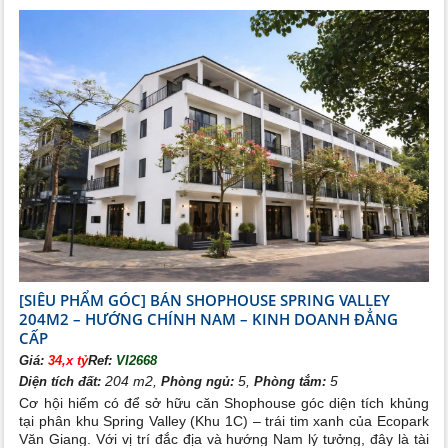
[SIÊU PHẨM GÓC] BÁN SHOPHOUSE SPRING VALLEY
204M2 – HƯỚNG CHÍNH NAM – KINH DOANH ĐẲNG
CẤP
Giá:
34,x tỷ
Ref:
VI2668
204 m2,
5,
5
Diện tích đất:
Phòng ngủ:
Phòng tắm:
Cơ hội hiếm có để sở hữu căn Shophouse góc diện tích khủng
tại phân khu Spring Valley (Khu 1C) – trái tim xanh của Ecopark
Văn Giang. Với vị trí đắc địa và hướng Nam lý tưởng, đây là tài