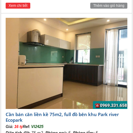
sản giữ tiền và sinh lời bền vững cho các nhà đầu tư tầm cỡ.
Xem chi tiết
Thêm vào giỏ hàng
Cần bán căn liền kề 75m2, full đồ bên khu Park river
Ecopark
Giá:
16 tỷ
Ref:
VI2425
75 m2,
5,
5
Diện tích đất:
Phòng ngủ:
Phòng tắm: