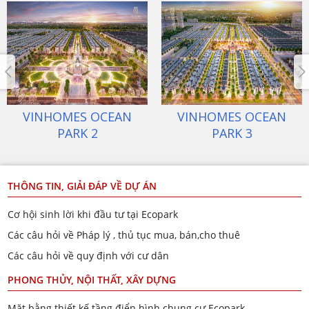
ECOPARK VĂN GIANG
VINHOMES OCEAN
PARK 1
THÔNG TIN, GIẢI ĐÁP VỀ DỰ ÁN
Cơ hội sinh lời khi đầu tư tại Ecopark
Các câu hỏi về Pháp lý , thủ tục mua, bán,cho thuê
Các câu hỏi về quy định với cư dân
PHONG THỦY, NỘI THẤT, XÂY DỰNG
Mặt bằng thiết kế tầng điển hình chung cư Ecopark