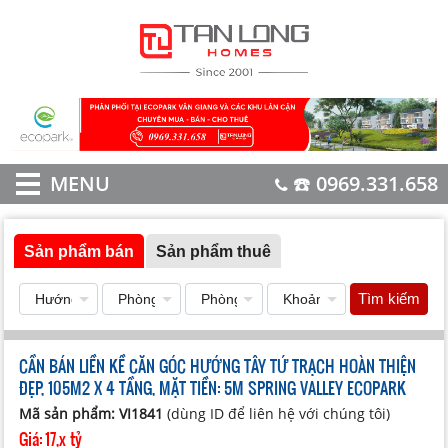
MENU
☎️ 0969.331.658
Sản phẩm bán
Sản phẩm thuê
Tìm kiếm
CẦN BÁN LIỀN KỀ CĂN GÓC HƯỚNG TÂY TỨ TRẠCH HOÀN THIỆN
ĐẸP, 105M2 X 4 TẦNG, MẶT TIỀN: 5M SPRING VALLEY ECOPARK
Mã sản phẩm: VI1841
(dùng ID để liên hệ với chúng tôi)
Giá:
17,x tỷ