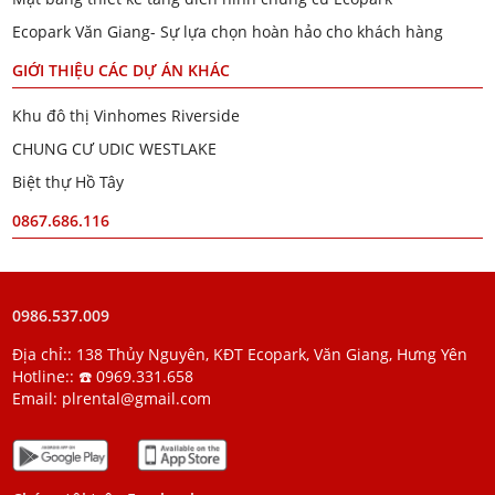
Ecopark Văn Giang- Sự lựa chọn hoàn hảo cho khách hàng
GIỚI THIỆU CÁC DỰ ÁN KHÁC
Khu đô thị Vinhomes Riverside
CHUNG CƯ UDIC WESTLAKE
Biệt thự Hồ Tây
0867.686.116
0986.537.009
Địa chỉ:: 138 Thủy Nguyên, KĐT Ecopark, Văn Giang, Hưng Yên
Hotline::
☎️ 0969.331.658
Email:
plrental@gmail.com