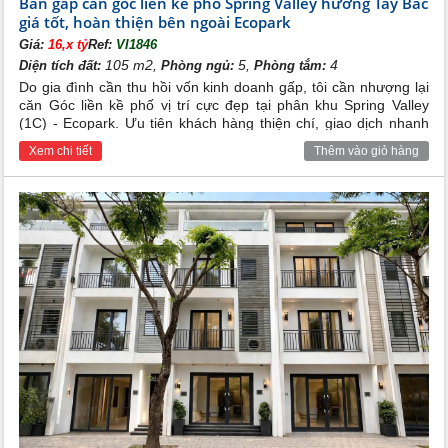
Bán gấp căn góc liền kề phố Spring Valley hướng Tây Bắc
giá tốt, hoàn thiện bên ngoài Ecopark
Giá:
16,x tỷ
Ref:
VI1846
105 m2,
5,
4
Diện tích đất:
Phòng ngủ:
Phòng tắm:
Do gia đình cần thu hồi vốn kinh doanh gấp, tôi cần nhượng lại
căn Góc liền kề phố vị trí cực đẹp tại phân khu Spring Valley
(1C) - Ecopark. Ưu tiên khách hàng thiện chí, giao dịch nhanh
gọn.
Xem chi tiết
Thêm vào giỏ hàng