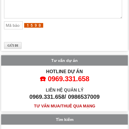
Tư vấn dự án
HOTLINE DỰ ÁN
☎️ 0969.331.658
LIÊN HỆ QUẢN LÝ
0969.331.658/ 0986537009
TƯ VẤN MUA/THUÊ QUA MẠNG
Tìm kiếm