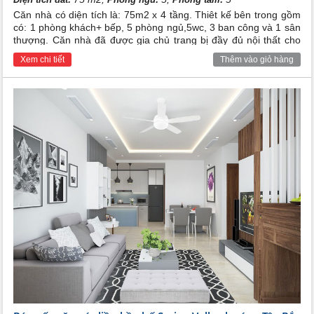
Căn nhà có diện tích là: 75m2 x 4 tầng. Thiêt kế bên trong gồm
có: 1 phòng khách+ bếp, 5 phòng ngủ,5wc, 3 ban công và 1 sân
thượng. Căn nhà đã được gia chủ trang bị đầy đủ nội thất cho
các phòng, khách hàng chỉ việc mang đồ các nhân về ở. Tiện
Xem chi tiết
Thêm vào giỏ hàng
ích xung quanh đầy đủ, thuộc khu khép kín , An ninh và bảo vệ
24/24h