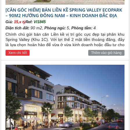
[CĂN GÓC HIẾM] BÁN LIỀN KỀ SPRING VALLEY ECOPARK
– 90M2 HƯỚNG ĐÔNG NAM – KINH DOANH ĐẮC ĐỊA
Giá:
15,x tỷ
Ref:
VI1845
90 m2,
5,
4
Diện tích đất:
Phòng ngủ:
Phòng tắm:
Chính chủ gửi bán căn Liền kề vị trí góc cực đẹp tại phân khu
Spring Valley (Khu 1C). Với lợi thế 2 mặt tiền thoáng đãng, đây
là lựa chọn hoàn hảo để vừa ở vừa kinh doanh hoặc đầu tư cho
thuê sinh lời cao.
Xem chi tiết
Thêm vào giỏ hàng