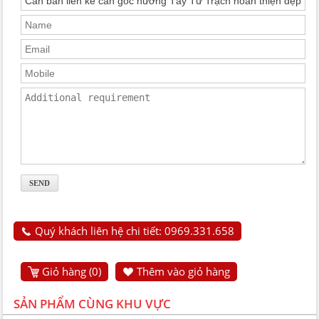
Quý khách liên hệ chi tiết: 0969.331.658
Giỏ hàng (
0
)
Thêm vào giỏ hàng
SẢN PHẨM CÙNG KHU VỰC