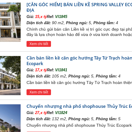
[CĂN GÓC HIẾM] BÁN LIỀN KỀ SPRING VALLEY 
ĐỊA
Giá:
15,x tỷ
Ref:
VI1845
90 m2,
5,
4
Diện tích đất:
Phòng ngủ:
Phòng tắm:
Chính chủ gửi bán căn Liền kề vị trí góc cực đẹp tại ph
đây là lựa chọn hoàn hảo để vừa ở vừa kinh doanh hoặc 
Xem chi tiết
Cần bán liền kề căn góc hướng Tây Tứ Trạch hoàn 
Ecopark
Giá:
17,x tỷ
Ref:
VI1841
105 m2,
5,
4
Diện tích đất:
Phòng ngủ:
Phòng tắm:
Cần bán liền kề căn góc hướng Tây Tứ Trạch hoàn thiện
Xem chi tiết
Chuyển nhượng nhà phố shophouse Thủy Trúc Ecop
Giá:
27,x tỷ
Ref:
VI1824
132 m2,
5,
5
Diện tích đất:
Phòng ngủ:
Phòng tắm:
Chuyển nhượng nhà phố shophouse Thủy Trúc Ecopark, h