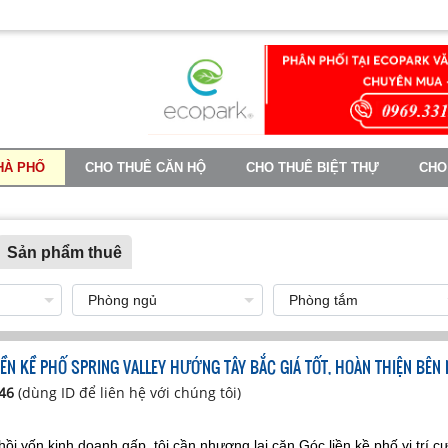
HÀ PHỐ
CHO THUÊ CĂN HỘ
CHO THUÊ BIỆT THỰ
CHO
TIN TỨC
Sản phẩm thuê
IỀN KỀ PHỐ SPRING VALLEY HƯỚNG TÂY BẮC GIÁ TỐT, HOÀN THIỆN BÊN
846
(dùng ID để liên hệ với chúng tôi)
hồi vốn kinh doanh gấp, tôi cần nhượng lại căn Góc liền kề phố vị trí c