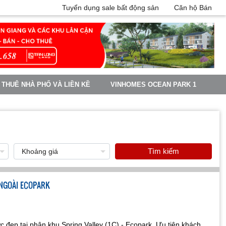
Tuyển dụng sale bất động sản
Căn hộ Bán
 THUÊ NHÀ PHỐ VÀ LIỀN KỀ
VINHOMES OCEAN PARK 1
Tìm kiếm
 NGOÀI ECOPARK
ực đẹp tại phân khu Spring Valley (1C) - Ecopark. Ưu tiên khách