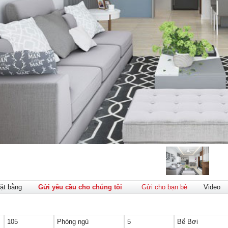
ặt bằng
Gửi yêu cầu cho chúng tôi
Gửi cho bạn bè
Video
105
Phòng ngủ
5
Bể Bơi