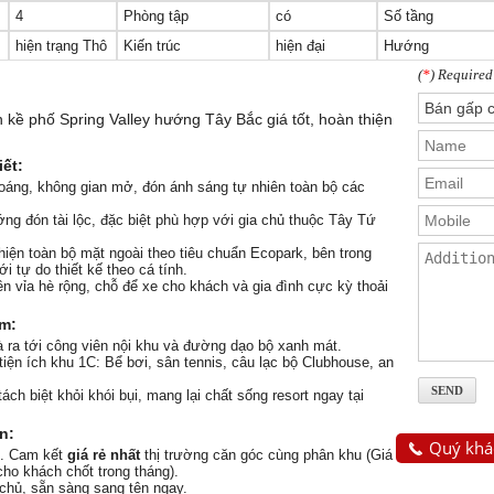
4
Phòng tập
có
Số tầng
hiện trạng Thô
Kiến trúc
hiện đại
Hướng
(
*
) Required
 kề phố Spring Valley hướng Tây Bắc giá tốt, hoàn thiện
iết:
áng, không gian mở, đón ánh sáng tự nhiên toàn bộ các
ng đón tài lộc, đặc biệt phù hợp với gia chủ thuộc Tây Tứ
iện toàn bộ mặt ngoài theo tiêu chuẩn Ecopark, bên trong
i tự do thiết kế theo cá tính.
ên vỉa hè rộng, chỗ để xe cho khách và gia đình cực kỳ thoải
ầm:
 ra tới công viên nội khu và đường dạo bộ xanh mát.
iện ích khu 1C: Bể bơi, sân tennis, câu lạc bộ Clubhouse, an
tách biệt khỏi khói bụi, mang lại chất sống resort ngay tại
n:
Quý khác
. Cam kết
giá rẻ nhất
thị trường căn góc cùng phân khu (Giá
ho khách chốt trong tháng).
chủ, sẵn sàng sang tên ngay.