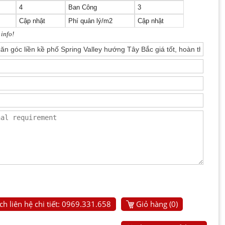
4
Ban Công
3
Cập nhật
Phí quản lý/m2
Cập nhật
 info!
h liên hệ chi tiết: 0969.331.658
Giỏ hàng (
0
)