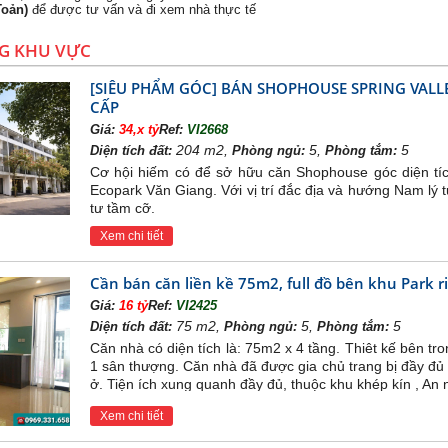
Toản)
để được tư vấn và đi xem nhà thực tế
G KHU VỰC
[SIÊU PHẨM GÓC] BÁN SHOPHOUSE SPRING VAL
CẤP
Giá:
34,x tỷ
Ref:
VI2668
204 m2,
5,
5
Diện tích đất:
Phòng ngủ:
Phòng tắm:
Cơ hội hiếm có để sở hữu căn Shophouse góc diện tích
Ecopark Văn Giang. Với vị trí đắc địa và hướng Nam lý t
tư tầm cỡ.
Xem chi tiết
Cần bán căn liền kề 75m2, full đồ bên khu Park r
Giá:
16 tỷ
Ref:
VI2425
75 m2,
5,
5
Diện tích đất:
Phòng ngủ:
Phòng tắm:
Căn nhà có diện tích là: 75m2 x 4 tầng. Thiêt kế bên 
1 sân thượng. Căn nhà đã được gia chủ trang bị đầy đủ
ở. Tiện ích xung quanh đầy đủ, thuộc khu khép kín , An 
Xem chi tiết