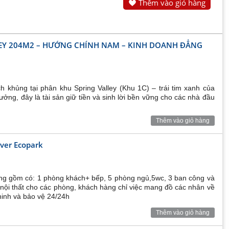
Thêm vào giỏ hàng
LEY 204M2 – HƯỚNG CHÍNH NAM – KINH DOANH ĐẲNG
 khủng tại phân khu Spring Valley (Khu 1C) – trái tim xanh của
ưởng, đây là tài sản giữ tiền và sinh lời bền vững cho các nhà đầu
Thêm vào giỏ hàng
iver Ecopark
trong gồm có: 1 phòng khách+ bếp, 5 phòng ngủ,5wc, 3 ban công và
 nội thất cho các phòng, khách hàng chỉ việc mang đồ các nhân về
ninh và bảo vệ 24/24h
Thêm vào giỏ hàng