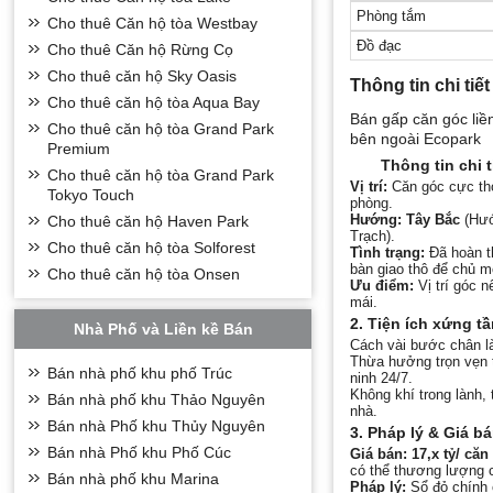
Phòng tắm
Cho thuê Căn hộ tòa Westbay
Đồ đạc
Cho thuê Căn hộ Rừng Cọ
Cho thuê căn hộ Sky Oasis
Thông tin chi tiết
Cho thuê căn hộ tòa Aqua Bay
Bán gấp căn góc liền
Cho thuê căn hộ tòa Grand Park
bên ngoài Ecopark
Premium
Thông tin chi t
Cho thuê căn hộ tòa Grand Park
Vị trí:
Căn góc cực tho
Tokyo Touch
phòng.
Hướng:
Tây Bắc
(Hướ
Cho thuê căn hộ Haven Park
Trạch).
Cho thuê căn hộ tòa Solforest
Tình trạng:
Đã hoàn th
bàn giao thô để chủ mớ
Cho thuê căn hộ tòa Onsen
Ưu điểm:
Vị trí góc n
mái.
2. Tiện ích xứng t
Nhà Phố và Liền kề Bán
Cách vài bước chân là
Thừa hưởng trọn vẹn t
Bán nhà phố khu phố Trúc
ninh 24/7.
Không khí trong lành, 
Bán nhà phố khu Thảo Nguyên
nhà.
Bán nhà Phố khu Thủy Nguyên
3. Pháp lý & Giá bá
Bán nhà Phố khu Phố Cúc
Giá bán:
17,x tỷ/ căn
có thể thương lượng c
Bán nhà phố khu Marina
Pháp lý:
Sổ đỏ chính 