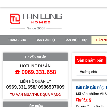
TRANG CHỦ
BÁN CĂN HỘ
BÁN BIỆT THỰ
BÁN N
VINHOMES OCEAN PARK 2
VINHOMES OCEAN PARK 3
Tư vấn dự án
Sản phẩm bán
HOTLINE DỰ ÁN
☎️ 0969.331.658
LIÊN HỆ QUẢN LÝ
0969.331.658/ 0986537009
BÁN GẤP CĂN GÓC L
Mã sản phẩm: VI1
TƯ VẤN MUA/THUÊ QUA MẠNG
Giá:
16,x tỷ
Tìm kiếm
Do gia đình cần thu 