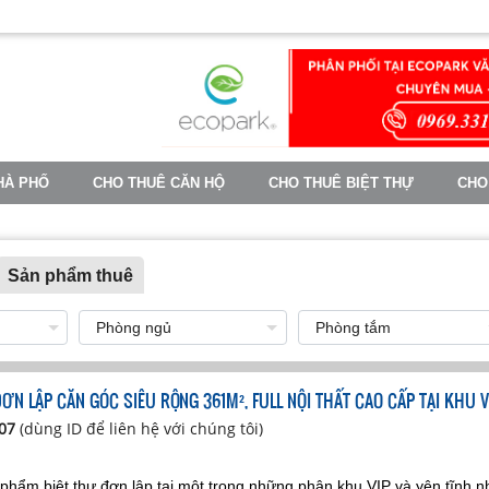
HÀ PHỐ
CHO THUÊ CĂN HỘ
CHO THUÊ BIỆT THỰ
CHO
TIN TỨC
Sản phẩm thuê
ĐƠN LẬP CĂN GÓC SIÊU RỘNG 361M², FULL NỘI THẤT CAO CẤP TẠI KH
607
(dùng ID để liên hệ với chúng tôi)
 phẩm biệt thự đơn lập tại một trong những phân khu VIP và yên tĩnh