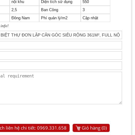
nội khu
Diện tích sử dụng
550
2,5
Ban Công
3
Đông Nam
Phí quản lý/m2
Cập nhật
 info!
h liên hệ chi tiết: 0969.331.658
Giỏ hàng (
0
)