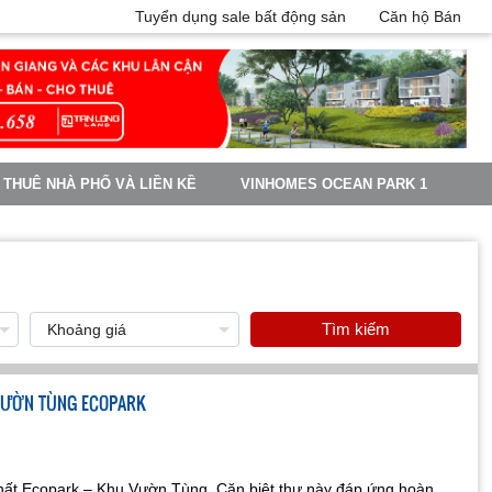
Tuyển dụng sale bất động sản
Căn hộ Bán
 THUÊ NHÀ PHỐ VÀ LIỀN KỀ
VINHOMES OCEAN PARK 1
Tìm kiếm
U VƯỜN TÙNG ECOPARK
 nhất Ecopark – Khu Vườn Tùng. Căn biệt thự này đáp ứng hoàn