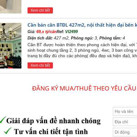
Xem chi tiết
Cần bán căn BTĐL 427m2, nội thất hiện đại bên 
Giá:
69,x tỷ/căn
Ref:
VI2499
427 m2,
3,
4
Diện tích đất:
Phòng ngủ:
Phòng tắm:
Căn BT được hoàn thiện theo phong cách hiện đại, với
sinh hoạt chung tầng 2, 3 phòng ngủ, 4wc, 3 ban công 
trang bị đầy đủ cho các phòng( đều đẹp và hiện đại), k
quanh đầy đủ, An ninh và bảo vệ nghiêm ngặt
Xem chi tiết
ĐĂNG KÝ MUA/THUÊ THEO YÊU CẦU