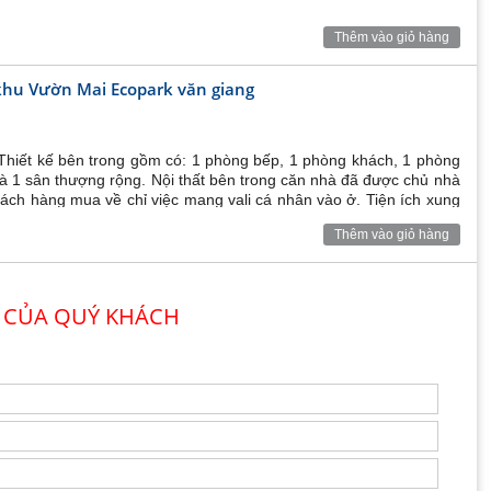
Thêm vào giỏ hàng
khu Vườn Mai Ecopark văn giang
 Thiết kế bên trong gồm có: 1 phòng bếp, 1 phòng khách, 1 phòng
và 1 sân thượng rộng. Nội thất bên trong căn nhà đã được chủ nhà
hách hàng mua về chỉ việc mang vali cá nhân vào ở. Tiện ích xung
Thêm vào giỏ hàng
 CỦA QUÝ KHÁCH