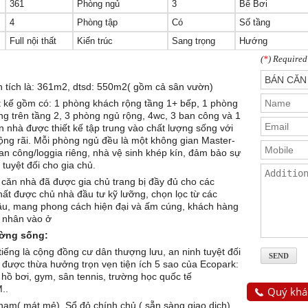
361
Phòng ngủ
3
Bể Bơi
4
Phòng tập
Có
Số tầng
Full nội thất
Kiến trúc
Sang trọng
Hướng
(
*
) Required
ện tích là: 361m2, dtsd: 550m2( gồm cả sân vườn)
t kế gồm có: 1 phòng khách rộng tầng 1+ bếp, 1 phòng
ng trên tầng 2, 3 phòng ngủ rộng, 4wc, 3 ban công và 1
 nhà được thiết kế tập trung vào chất lượng sống với
ộng rãi. Mỗi phòng ngủ đều là một không gian Master-
an công/loggia riêng, nhà vệ sinh khép kín, đảm bảo sự
 tuyệt đối cho gia chủ.
g căn nhà đã được gia chủ trang bị đầy đủ cho các
hất được chủ nhà đầu tư kỹ lưỡng, chọn lọc từ các
ầu, mang phong cách hiện đại và ấm cúng, khách hàng
á nhân vào ở
ường sống:
iếng là cộng đồng cư dân thượng lưu, an ninh tuyệt đối
y được thừa hưởng trọn vẹn tiện ích 5 sao của Ecopark:
 hồ bơi, gym, sân tennis, trường học quốc tế
..
Quý khác
am( mát mẻ). Sổ đỏ chính chủ ( sẵn sàng giao dịch)