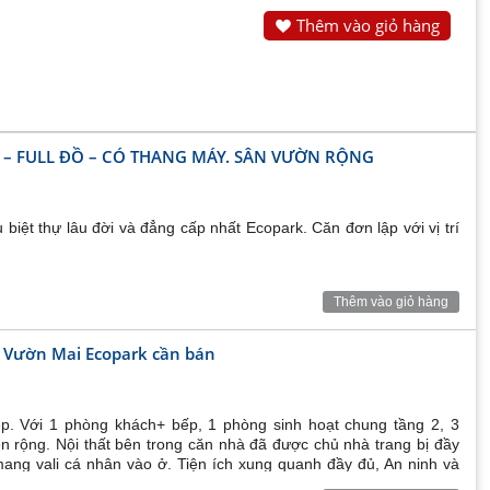
Thêm vào giỏ hàng
 – FULL ĐỒ – CÓ THANG MÁY. SÂN VƯỜN RỘNG
biệt thự lâu đời và đẳng cấp nhất Ecopark. Căn đơn lập với vị trí
Thêm vào giỏ hàng
n Vườn Mai Ecopark cần bán
ẹp. Với 1 phòng khách+ bếp, 1 phòng sinh hoạt chung tầng 2, 3
n rộng. Nội thất bên trong căn nhà đã được chủ nhà trang bị đầy
ang vali cá nhân vào ở. Tiện ích xung quanh đầy đủ, An ninh và