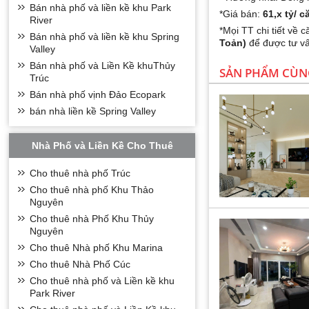
Bán nhà phố và liền kề khu Park
*Giá bán:
61,x tỷ/ c
River
*Mọi TT chi tiết về 
Bán nhà phố và liền kề khu Spring
Toản)
để được tư vấ
Valley
Bán nhà phố và Liền Kề khuThủy
SẢN PHẨM CÙN
Trúc
Bán nhà phố vịnh Đảo Ecopark
bán nhà liền kề Spring Valley
Nhà Phố và Liền Kề Cho Thuê
Cho thuê nhà phố Trúc
Cho thuê nhà phố Khu Thảo
Nguyên
Cho thuê nhà Phố Khu Thủy
Nguyên
Cho thuê Nhà phố Khu Marina
Cho thuê Nhà Phố Cúc
Cho thuê nhà phố và Liền kề khu
Park River