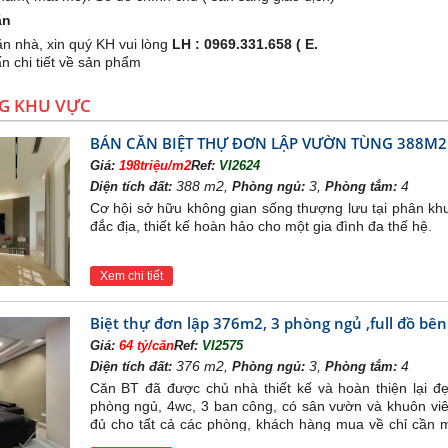
ăn
căn nhà, xin quý KH vui lòng
LH : 0969.331.658 ( E.
n chi tiết về sản phẩm
G KHU VỰC
BÁN CĂN BIỆT THỰ ĐƠN LẬP VƯỜN TÙNG 388M2
Giá:
198triệu/m2
Ref:
VI2624
388 m2,
3,
4
Diện tích đất:
Phòng ngủ:
Phòng tắm:
Cơ hội sở hữu không gian sống thượng lưu tại phân khu 
đắc địa, thiết kế hoàn hảo cho một gia đình đa thế hệ.
Xem chi tiết
Biệt thự đơn lập 376m2, 3 phòng ngủ ,full đồ bê
Giá:
64 tỷ/căn
Ref:
VI2575
376 m2,
3,
4
Diện tích đất:
Phòng ngủ:
Phòng tắm:
Căn BT đã được chủ nhà thiết kế và hoàn thiện lại đ
phòng ngủ, 4wc, 3 ban công, có sân vườn và khuôn viê
đủ cho tất cả các phòng, khách hàng mua về chỉ cần m
bảo vệ nghiêm ngặt 24/24h