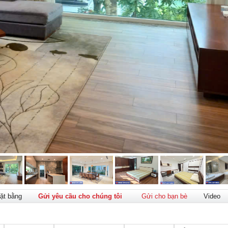
ặt bằng
Gửi yêu cầu cho chúng tôi
Gửi cho bạn bè
Video