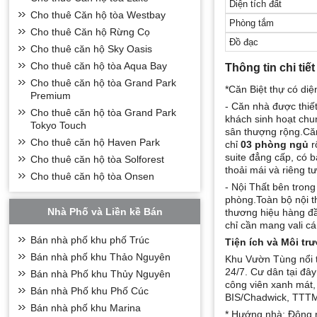
Diện tích đất
Cho thuê Căn hộ tòa Westbay
Phòng tắm
Cho thuê Căn hộ Rừng Cọ
Đồ đạc
Cho thuê căn hộ Sky Oasis
Cho thuê căn hộ tòa Aqua Bay
Thông tin chi tiết
Cho thuê căn hộ tòa Grand Park
*Căn Biệt thự có di
Premium
- Căn nhà được thiế
Cho thuê căn hộ tòa Grand Park
khách sinh hoạt chu
Tokyo Touch
sân thượng rộng.Căn
Cho thuê căn hộ Haven Park
chỉ
03 phòng ngủ
r
suite đẳng cấp, có b
Cho thuê căn hộ tòa Solforest
thoải mái và riêng tư
Cho thuê căn hộ tòa Onsen
- Nội Thất bên tron
phòng.Toàn bộ nội t
Nhà Phố và Liền kề Bán
thương hiệu hàng đ
chỉ cần mang vali c
Bán nhà phố khu phố Trúc
Tiện ích và Môi tr
Bán nhà phố khu Thảo Nguyên
Khu Vườn Tùng nổi t
24/7. Cư dân tại đâ
Bán nhà Phố khu Thủy Nguyên
công viên xanh mát,
Bán nhà Phố khu Phố Cúc
BIS/Chadwick, TTTM
Bán nhà phố khu Marina
* Hướng nhà: Đông n