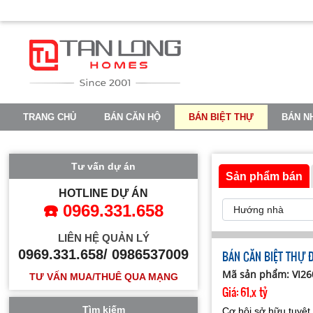
TRANG CHỦ
BÁN CĂN HỘ
BÁN BIỆT THỰ
BÁN N
VINHOMES OCEAN PARK 2
VINHOMES OCEAN PARK 3
Tư vấn dự án
Sản phẩm bán
HOTLINE DỰ ÁN
☎️ 0969.331.658
LIÊN HỆ QUẢN LÝ
0969.331.658/ 0986537009
BÁN CĂN BIỆT THỰ 
Mã sản phẩm: VI2
TƯ VẤN MUA/THUÊ QUA MẠNG
Giá:
61,x tỷ
Tìm kiếm
Cơ hội sở hữu tuyệt