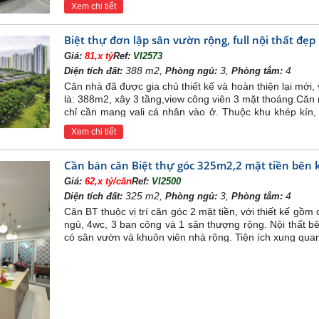
Xem chi tiết
Biệt thự đơn lập sân vườn rộng, full nội thất đ
Giá:
81,x tỷ
Ref:
VI2573
388 m2,
3,
4
Diện tích đất:
Phòng ngủ:
Phòng tắm:
Căn nhà đã được gia chủ thiết kế và hoàn thiện lại mới, 
là: 388m2, xây 3 tầng,view công viên 3 mặt thoáng.Căn n
chỉ cần mang vali cá nhân vào ở. Thuộc khu khép kín,
quanh đầy đủ
Xem chi tiết
Cần bán căn Biệt thự góc 325m2,2 mặt tiền bên
Giá:
62,x tỷ/căn
Ref:
VI2500
325 m2,
3,
4
Diện tích đất:
Phòng ngủ:
Phòng tắm:
Căn BT thuộc vị trí căn góc 2 mặt tiền, với thiết kế gồ
ngủ, 4wc, 3 ban công và 1 sân thượng rộng. Nội thất b
có sân vườn và khuôn viên nhà rộng. Tiện ích xung qua