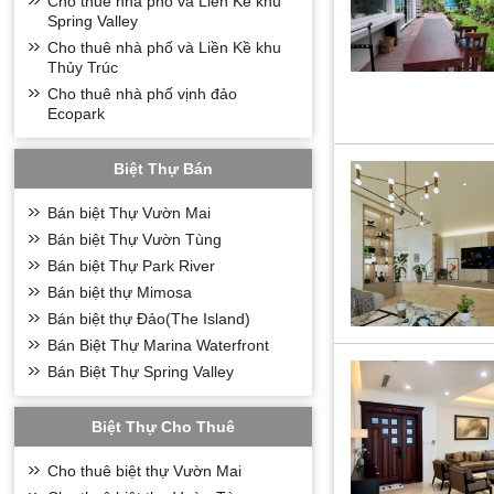
Cho thuê nhà phố và Liền Kề khu
độc đáo, tiện tích 
Spring Valley
trọn vẹn trong tầm 
Cho thuê nhà phố và Liền Kề khu
Tận hưởng và trân 
Thủy Trúc
yên bình giữa một m
Cho thuê nhà phố vịnh đảo
Khu Tổ hợp căn hộ 
Ecopark
Chia đều 7 tòa thá
tầng)
.
Biệt Thự Bán
-
Các loại Căn Hộ:
4
* Khu căn Hộ W
Bán biệt Thự Vườn Mai
Chung cư
West Bay
Bán biệt Thự Vườn Tùng
Đối diện West Bay l
Bán biệt Thự Park River
Với vị trí ngay sát
Bán biệt thự Mimosa
1. Học viện Golf EP
Bán biệt thự Đảo(The Island)
2. Khu công viên ve
Bán Biệt Thự Marina Waterfront
3. Khu liên hợp thể
Bán Biệt Thự Spring Valley
4. Trường liên cấp 
5. Khu trung tâm t
Biệt Thự Cho Thuê
Với hàng loạt các ti
khám y tế cộng đồng
Cho thuê biệt thự Vườn Mai
- 4 tòa Căn hộ (