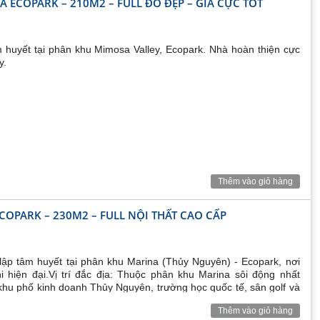
 ECOPARK – 210M2 – FULL ĐỒ ĐẸP – GIÁ CỰC TỐT
 huyết tại phân khu Mimosa Valley, Ecopark. Nhà hoàn thiện cực
y.
Văn Giang
Thêm vào giỏ hàng
COPARK – 230M2 – FULL NỘI THẤT CAO CẤP
gần 500 ha, được khởi công xây dựng năm 2009, dự kiến
Ecopark Văn Giang có nhiều loại diện tích
ng cư cao cấp
lập tâm huyết tại phân khu Marina (Thủy Nguyên) - Ecopark, nơi
 hiện đại.Vị trí đắc địa: Thuộc phân khu Marina sôi động nhất
khu phố kinh doanh Thủy Nguyên, trường học quốc tế, sân golf và
Thêm vào giỏ hàng