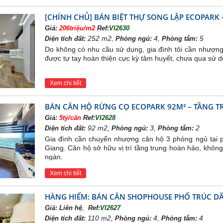
[CHÍNH CHỦ] BÁN BIỆT THỰ SONG LẬP ECOPARK –
Giá:
206triệu/m2
Ref:
VI2630
252 m2,
4,
5
Diện tích đất:
Phòng ngủ:
Phòng tắm:
Do không có nhu cầu sử dụng, gia đình tôi cần nhượng 
được tự tay hoàn thiện cực kỳ tâm huyết, chưa qua sử 
Xem chi tiết
BÁN CĂN HỘ RỪNG CỌ ECOPARK 92M² – TẦNG TRU
Giá:
5tỷ/căn
Ref:
VI2628
92 m2,
3,
2
Diện tích đất:
Phòng ngủ:
Phòng tắm:
Gia đình cần chuyển nhượng căn hộ 3 phòng ngủ tại p
Giang. Căn hộ sở hữu vị trí tầng trung hoàn hảo, khô
ngàn.
Xem chi tiết
HÀNG HIẾM: BÁN CĂN SHOPHOUSE PHỐ TRÚC DÃ
,
Giá:
Liên hệ
Ref:
VI2627
110 m2,
4,
4
Diện tích đất:
Phòng ngủ:
Phòng tắm: