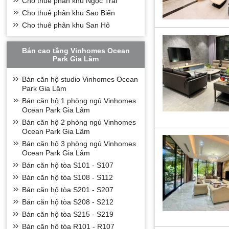
Cho thuê phân khu Ngọc Trai
Ecopark
( 3 tòa The
Cho thuê phân khu Sao Biển
thực giải trí…
Cho thuê phân khu San Hô
Bên cạnh đó, các côn
cây xanh… sẽ đảm bả
tế.
Bán cao tầng Vinhomes Ocean
- 3 tòa Căn Hộ (
Park Gia Lâm
Các loại diện t
+
Bán căn hộ studio Vinhomes Ocean
Mặt bằng chung cư 
Park Gia Lâm
2 căn hộ studio: 34m2
Bán căn hộ 1 phòng ngủ Vinhomes
2 căn hộ loại 1 phòng
Ocean Park Gia Lâm
7 căn hộ loại 2 phòng
4 căn hộ loại 3 phòng
Bán căn hộ 2 phòng ngủ Vinhomes
+
Các loại căn hộ đ
Ocean Park Gia Lâm
* Khu Căn Hộ C
Bán căn hộ 3 phòng ngủ Vinhomes
Ocean Park Gia Lâm
Tiếp nối thành công 
nóng với 2 tòa Lan
Bán căn hộ tòa S101 - S107
cao cấp, nằm tại vị
Bán căn hộ tòa S108 - S112
cấp quốc tế, được h
Bán căn hộ tòa S201 - S207
Đặc biệt, cư dân ở 
Bán căn hộ tòa S208 - S212
dân ở Landmark Onse
Bán căn hộ tòa S215 - S219
Bên cạnh đó, các côn
cây xanh… sẽ đảm bả
Bán căn hộ tòa R101 - R107