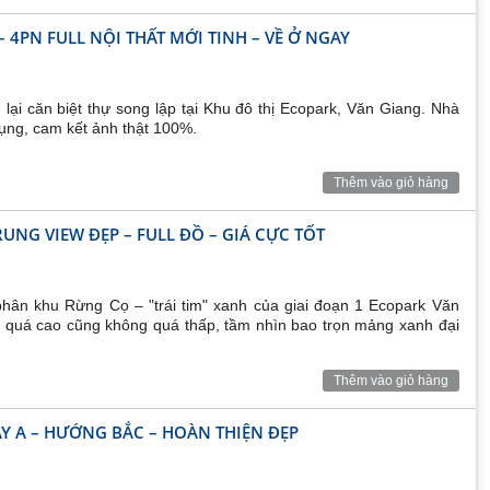
 4PN FULL NỘI THẤT MỚI TINH – VỀ Ở NGAY
lại căn biệt thự song lập tại Khu đô thị Ecopark, Văn Giang. Nhà
dụng, cam kết ảnh thật 100%.
Thêm vào giỏ hàng
NG VIEW ĐẸP – FULL ĐỒ – GIÁ CỰC TỐT
hân khu Rừng Cọ – "trái tim" xanh của giai đoạn 1 Ecopark Văn
ng quá cao cũng không quá thấp, tầm nhìn bao trọn mảng xanh đại
Thêm vào giỏ hàng
Y A – HƯỚNG BẮC – HOÀN THIỆN ĐẸP