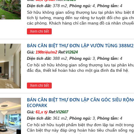
5*. Từ ban công phòng khách hay phòng ngủ, chủ nhân các
căn hộ Ecop
378 m2,
4,
4
Diện tích đất:
Phòng ngủ:
Phòng tắm:
mắt vẻ đẹp đẳng cấp của học viên golf EPGA quốc tế, nơi có những sân 
Sở hữu không gian sống thượng lưu tại phân khu biệt t
quý từng khoảnh khắc cuộc sống, đó chính là điều các chủ nhân căn 
tích lý tưởng, mang đến sự riêng tư tuyệt đối cho gia c
iền thiên nhiên thuần khiết nhưng đẳng cấp và tiện nghi.
các phòng. Khách hàng chỉ cần mang đồ cá nhân chuyể
chung cư
Aqua Bay
được thiết kế gồm 3 Toà
Sky Residences ,
2 Toà
Xem chi tiết
p
:
Sky1 (30 tầng), SKy2 (30 tầng), Sky3 (30 tầng), Lake1 (36 tầng),
BÁN CĂN BIỆT THỰ ĐƠN LẬP VƯỜN TÙNG 388M2
6, 46+, 58, 71, 90, 100, 105, 150, 150+, 200m2
Giá:
198triệu/m2
Ref:
VI2624
estBay
388 m2,
3,
4
Diện tích đất:
Phòng ngủ:
Phòng tắm:
 Sky Residences
Ecopark nằm tại phía Tây của phân khu Aqua Bay, Khu
Cơ hội sở hữu không gian sống thượng lưu tại phân khu 
à khu thấp tầng cao cấp Marina Waterfront residences và khu phố t
đắc địa, thiết kế hoàn hảo cho một gia đình đa thế hệ.
 trung tâm của phân khu Aqua Bay, chủ nhân các
căn hộ Ecopark
West B
GA
Xem chi tiết
n hồ Marina Waterfront Part
 thao Ecopark Sports Arena
BÁN CĂN BIỆT THỰ ĐƠN LẬP CĂN GÓC SIÊU RỘNG
Nguyễn Siêu
ECOPARK
hương mại mặt hồ
Giá:
61,x tỷ
Ref:
VI2607
ện ích thiết yếu khác như: an ninh 24/24, khu nhà Câu lạc bộ với bể bơi
361 m2,
3,
4
Diện tích đất:
Phòng ngủ:
Phòng tắm:
, xe bus Ecopark, 2 trường liên cấp song ngữ quốc tế Well Spring và
Cơ hội sở hữu tuyệt phẩm biệt thự đơn lập tại một tro
 Tòa A-B-C-D).Các loại diện tích điển hình: 45m2, 50m2, 5
Căn biệt thự này đáp ứng hoàn hảo tiêu chuẩn sống ngh