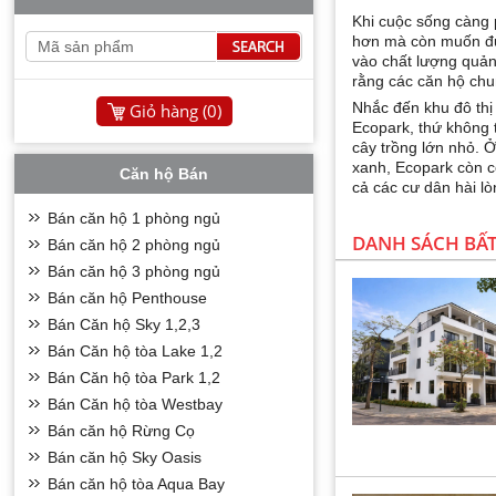
Khi cuộc sống càng p
hơn mà còn muốn đượ
vào chất lượng quản
rằng các căn hộ ch
Nhắc đến khu đô thị 
Giỏ hàng (
0
)
Ecopark, thứ không 
cây trồng lớn nhỏ. 
xanh, Ecopark còn có
Căn hộ Bán
cả các cư dân hài l
Bán căn hộ 1 phòng ngủ
DANH SÁCH BẤ
Bán căn hộ 2 phòng ngủ
Bán căn hộ 3 phòng ngủ
Bán căn hộ Penthouse
Bán Căn hộ Sky 1,2,3
Bán Căn hộ tòa Lake 1,2
Bán Căn hộ tòa Park 1,2
Bán Căn hộ tòa Westbay
Bán căn hộ Rừng Cọ
Bán căn hộ Sky Oasis
Bán căn hộ tòa Aqua Bay