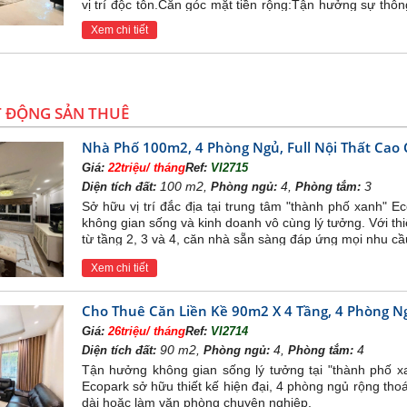
vị trí độc tôn.Căn góc mặt tiền rộng:Tận hưởng sự thôn
vào nhà.
Xem chi tiết
T ĐỘNG SẢN THUÊ
Nhà Phố 100m2, 4 Phòng Ngủ, Full Nội Thất Cao
Giá:
22triệu/ tháng
Ref:
VI2715
100 m2,
4,
3
Diện tích đất:
Phòng ngủ:
Phòng tắm:
Sở hữu vị trí đắc địa tại trung tâm "thành phố xanh"
không gian sống và kinh doanh vô cùng lý tưởng. Với thiế
từ tầng 2, 3 và 4, căn nhà sẵn sàng đáp ứng mọi nhu c
Xem chi tiết
Cho Thuê Căn Liền Kề 90m2 X 4 Tầng, 4 Phòng Ngủ
 LAKE ONSEN – ECOPARK
Giá:
26triệu/ tháng
Ref:
VI2714
90 m2,
4,
4
Diện tích đất:
Phòng ngủ:
Phòng tắm:
ng cư
Swan Lake Onsen Ecopark
– Resort khoáng nóng giữa lòng Hà N
Tận hưởng không gian sống lý tưởng tại "thành phố xa
ại vị trí vô cùng đắc địa, nằm trên cung đường rộng 30m ngay cạnh cô
Ecopark sở hữu thiết kế hiện đại, 4 phòng ngủ rộng tho
ược hưởng trọn vẹn cảnh quan hoàn hảo của công viên cây xanh cùng n
dài hoặc làm văn phòng chuyên nghiệp.
ộ Swanlake Residences The Onsen còn được hưởng tắm nước suối kho