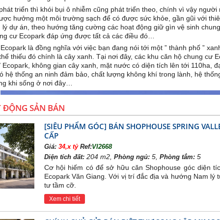
hát triển thì khói bụi ô nhiễm cũng phát triển theo, chính vì vậy ngư
c hưởng một môi trường sạch để có được sức khỏe, gần gũi với thiên
 lý dự án, theo hướng tăng cường các hoạt động giữ gìn vệ sinh chung
ung cư Ecopark đáp ứng được tất cả các điều đó…
Ecopark là đồng nghĩa với việc bạn đang nói tới một ” thành phố ” xan
thể thiếu đó chính là cây xanh. Tại nơi đây, các khu căn hộ chung cư
Ở Ecopark, không gian cây xanh, mặt nước có diện tích lên tới 110ha, 
 hệ thống an ninh đảm bảo, chất lượng không khí trong lành, hệ thống 
òng khi sống ở nơi đây…
T ĐỘNG SẢN BÁN
[SIÊU PHẨM GÓC] BÁN SHOPHOUSE SPRING VAL
CẤP
Giá:
34,x tỷ
Ref:
VI2668
204 m2,
5,
5
Diện tích đất:
Phòng ngủ:
Phòng tắm:
Cơ hội hiếm có để sở hữu căn Shophouse góc diện tích
Ecopark Văn Giang. Với vị trí đắc địa và hướng Nam lý t
tư tầm cỡ.
Xem chi tiết