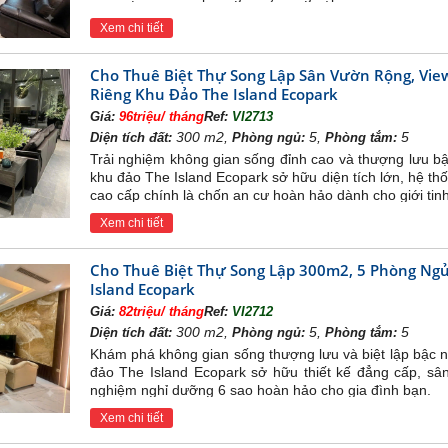
 Onsen và 2 tòa The Landmark ) rất thuận tiện khi có một dãy phố ki
Xem chi tiết
g trình tiện ích khác như trường học quốc tế, trung tâm y tế, khu vui chơ
Cho Thuê Biệt Thự Song Lập Sân Vườn Rộng, View
o, đáp ứng cho cư dân tận hưởng môi trường sống sinh thái trong một
Riêng Khu Đảo The Island Ecopark
tòa Onsen R1 – R2 – R3
).
Tòa R1
(39 tầng – 514 căn),
Tòa R2
(36 tầ
Giá:
96triệu/ tháng
Ref:
VI2713
300 m2,
5,
5
Diện tích đất:
Phòng ngủ:
Phòng tắm:
ích điển hình
:
Trải nghiệm không gian sống đỉnh cao và thượng lưu bậc
Swan Lake Onsen có tổng 14-15 căn hộ/tầng
khu đảo The Island Ecopark sở hữu diện tích lớn, hệ thố
 (Căn 06A, 06B)
cao cấp chính là chốn an cư hoàn hảo dành cho giới tin
 ngủ: 31m2 (Căn 01, 15A)
 ngủ – 2 vệ sinh: 58m2 – 67m2 (Căn 02, 05A, 05, 09, 10, 11, 12a)
Xem chi tiết
 ngủ – 2 vệ sinh: 89m2 -97,5m2 (Căn 03, 12 – 08, 18A)
ặc biệt:
Garden Villa (trần cao 6m), Mezza tầng 19(trần cao 7m), Sky V
Cho Thuê Biệt Thự Song Lập 300m2, 5 Phòng Ngủ
ao Cấp The landmark
Island Ecopark
từ 3 tòa tháp
Swan Lake Onsen Ecopark,
tập đoàn Ecopark trân trọng
Giá:
82triệu/ tháng
Ref:
VI2712
dmark khoáng nóng cuối cùng tại phân khu The Onsen. The Landmark 
300 m2,
5,
5
Diện tích đất:
Phòng ngủ:
Phòng tắm:
 trí vô cùng đắc địa, nằm trên cung đường rộng 30m ngay cạnh công vi
Khám phá không gian sống thượng lưu và biệt lập bậc nh
ưởng trọn vẹn cảnh quan hoàn hảo của công viên cây xanh cùng những 
đảo The Island Ecopark sở hữu thiết kế đẳng cấp, sân
Khu căn hộ Landmark Onsen còn được hưởng tắm nước suối khoáng nóng
nghiệm nghỉ dưỡng 6 sao hoàn hảo cho gia đình bạn.
n rất thuận tiện khi có một dãy phố kinh doanh sầm uất trải dài 7,5
Xem chi tiết
g trình tiện ích khác như trường học quốc tế, trung tâm y tế, khu vui chơ
o, đáp ứng cho cư dân tận hưởng môi trường sống sinh thái trong một