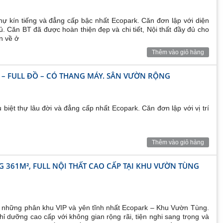
ark
Aqua Bay view sân golf đều hoàn toàn có thể chiêm ngưỡng
tập golf mướt mát cỏ xanh trải dài như vô tận.
hự kín tiếng và đẳng cấp bậc nhất Ecopark. Căn đơn lập với diện
hộ chung cư AquaBay Ecopark sẽ cảm nhận được trong cuộc sống
hủ. Căn BT đã được hoàn thiện đẹp và chi tiết, Nội thất đầy đủ cho
n về ở
Central Lake
,
2 Toà
Grand Park
)
Thêm vào giỏ hàng
 Lake2 (36 tầng), Park1 (33 tầng), Park2(Park Premium-36
 – FULL ĐỒ – CÓ THANG MÁY. SÂN VƯỜN RỘNG
 đô thị Ecopark – cách cầu Bắc Hưng Hải chỉ 3km (~6p đi ô tô).
biệt thự lâu đời và đẳng cấp nhất Ecopark. Căn đơn lập với vị trí
hương mại Thủy Nguyên.
ay tận hưởng toàn bộ các tiện ích lân cận như:
Thêm vào giỏ hàng
 361M², FULL NỘI THẤT CAO CẤP TẠI KHU VƯỜN TÙNG
, gym, sauna, chuỗi siệu thị tiện ích, chợ ướt truyền thống, phòng
 trường Edison cùng hàng loạt hệ thống trường mầm non.
ng những phân khu VIP và yên tĩnh nhất Ecopark – Khu Vườn Tùng.
5m2,60m2, 65m2, 90m2
ỉ dưỡng cao cấp với không gian rộng rãi, tiện nghi sang trọng và