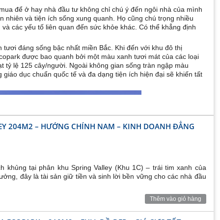
ời mua để ở hay nhà đầu tư không chỉ chú ý đến ngôi nhà của mình
 nhiên và tiện ích sống xung quanh. Họ cũng chú trọng nhiều
 và các yếu tố liên quan đến sức khỏe khác. Có thể khẳng định
h tươi đáng sống bậc nhất miền Bắc. Khi đến với khu đô thị
 Ecopark được bao quanh bởi một màu xanh tươi mát của các loại
đạt tỷ lệ 125 cây/người. Ngoài không gian sống tràn ngập màu
giáo dục chuẩn quốc tế và đa dạng tiện ích hiện đại sẽ khiến tất
LEY 204M2 – HƯỚNG CHÍNH NAM – KINH DOANH ĐẲNG
 khủng tại phân khu Spring Valley (Khu 1C) – trái tim xanh của
ưởng, đây là tài sản giữ tiền và sinh lời bền vững cho các nhà đầu
Thêm vào giỏ hàng