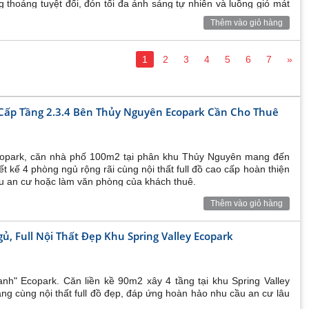
g thoáng tuyệt đối, đón tối đa ánh sáng tự nhiên và luồng gió mát
Thêm vào giỏ hàng
1
2
3
4
5
6
7
»
 Cấp Tầng 2.3.4 Bên Thủy Nguyên Ecopark Cần Cho Thuê
 Ecopark, căn nhà phố 100m2 tại phân khu Thủy Nguyên mang đến
t kế 4 phòng ngủ rộng rãi cùng nội thất full đồ cao cấp hoàn thiện
ầu an cư hoặc làm văn phòng của khách thuê.
Thêm vào giỏ hàng
, Full Nội Thất Đẹp Khu Spring Valley Ecopark
ội là một trong những sản phẩm
chung cư Ecopark
thuộc phân
nh" Ecopark. Căn liền kề 90m2 xây 4 tầng tại khu Spring Valley
ng viên và hồ thiên nga Swan Lake, đối diện học viện Golf EPGA
áng cùng nội thất full đồ đẹp, đáp ứng hoàn hảo nhu cầu an cư lâu
hững tiện ích hiện đại của cả thành phố xanh Ecopark. Đặc biệt,
áng nóng tự nhiên, ngoài ra các cư dân ở
Swan Lake Onsen