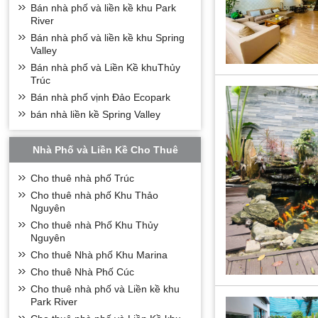
Bán nhà phố và liền kề khu Park
River
Bán nhà phố và liền kề khu Spring
Valley
Dự án chung cư
Bán nhà phố và Liền Kề khuThủy
Trúc
*
Khu Căn Hộ C
Bán nhà phố vịnh Đảo Ecopark
Chung cư Ecopark – 
bán nhà liền kề Spring Valley
1. Khu ẩm thực phố 
2. Trường liên cấp 
Nhà Phố và Liền Kề Cho Thuê
3. Siêu thị Citimart
4. Trường mầm non 
Cho thuê nhà phố Trúc
5. Hệ thống công v
Cho thuê nhà phố Khu Thảo
Với hàng loạt các ti
Nguyên
khám y tế cộng đồng
Cho thuê nhà Phố Khu Thủy
- Có 13 tòa chun
Nguyên
tầng, 4 tòa cao 
Cho thuê Nhà phố Khu Marina
154m2 và 165m2,
Cho thuê Nhà Phố Cúc
*
Khu Căn H
Cho thuê nhà phố và Liền kề khu
Park River
Aqua Bay là một tr