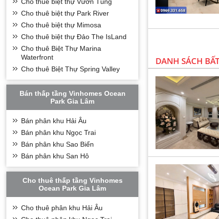
Cho thuê biệt thự Vườn Tùng
Cho thuê biệt thự Park River
Cho thuê biệt thự Mimosa
Cho thuê biệt thự Đảo The IsLand
Cho thuê Biệt Thự Marina
Waterfront
DANH SÁCH BẤ
Cho thuê Biệt Thự Spring Valley
Bán thấp tầng Vinhomes Ocean
Park Gia Lâm
Bán phân khu Hải Âu
Bán phân khu Ngọc Trai
Bán phân khu Sao Biển
Bán phân khu San Hô
*
CHUNG CƯ SWAN
Cho thuê thấp tầng Vinhomes
Ocean Park Gia Lâm
Tổ hợp căn hộ chu
khúc cao cấp, nằm t
Cho thuê phân khu Hải Âu
đẳng cấp quốc tế, đ
cư dân ở Khu căn h