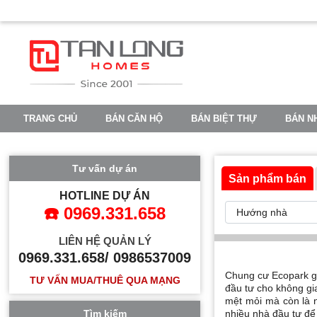
TRANG CHỦ
BÁN CĂN HỘ
BÁN BIỆT THỰ
BÁN N
VINHOMES OCEAN PARK 2
VINHOMES OCEAN PARK 3
Tư vấn dự án
Sản phẩm bán
HOTLINE DỰ ÁN
☎️ 0969.331.658
LIÊN HỆ QUẢN LÝ
0969.331.658/ 0986537009
Chung cư Ecopark
g
TƯ VẤN MUA/THUÊ QUA MẠNG
đầu tư cho không gi
mệt mỏi mà còn là n
Tìm kiếm
nhiều nhà đầu tư để 