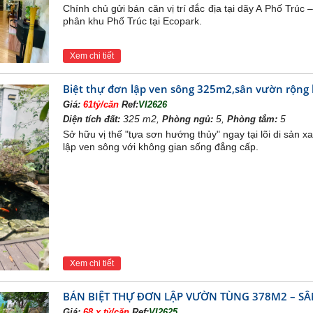
Chính chủ gửi bán căn vị trí đắc địa tại dãy A Phố Trúc
phân khu Phố Trúc tại Ecopark.
Tổng quan khu đô thị Ecopark
Xem chi tiết
 Ecopark bao gồm
:
hung Cư Rừng cọ
Biệt thự đơn lập ven sông 325m2,sân vườn rộng
Rừng Cọ với vị trí ngay sát trung tâm của giai đoạn 1, chủ
căn hộ Ec
Giá:
61tỷ/căn
Ref:
VI2626
Trúc
325 m2,
5,
5
Diện tích đất:
Phòng ngủ:
Phòng tắm:
Sở hữu vị thế "tựa sơn hướng thủy" ngay tại lõi di sản 
Đoàn Thị Điểm
lập ven sông với không gian sống đẳng cấp.
 cùng khu chợ ướt
song ngữ Cretive Kinder Care
iên : Mùa Hạ, mùa Xuân, mùa Thu
ện ích thiết yếu khác như: an ninh 24/24, khu nhà Câu lạc bộ với bể bơi
, xe bus Ecopark, 2 trường đại học quốc tế BUV và trường đại học Y
g cư khu Rừng cọ thông hầm. Tổng diện tích sàn (không tín
25 tầng, tổng số 1500 căn hộ, Các loại diện tích điển hình
 căn Penthouse 240m2
Xem chi tiết
ộ Chung Cư Aqua Bay
BÁN BIỆT THỰ ĐƠN LẬP VƯỜN TÙNG 378M2 – SÂ
ong những sản phẩm
chung cư Ecopark
thuộc phân khúc cao cấp, nằm tại 
Giá:
68,x tỷ/căn
Ref:
VI2625