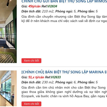
CHÍNH CHỦ GỬI BÁN BIỆT THỰ SONG LẬP MIMOSA
Giá:
45tỷ/căn
Ref:
VI2634
210 m2,
5,
5
Diện tích đất:
Phòng ngủ:
Phòng tắm:
Gia đình cần chuyển nhượng căn Biệt thự Song lập tâm
kỹ để ở nên khách mua chỉ việc xách vali về định cư nga
Tổng quan chung cư Ecopark 
Xem chi tiết
N DỰ ÁN ECOPARK VĂN GIANG, HƯNG YÊN
[CHÍNH CHỦ] BÁN BIỆT THỰ SONG LẬP MARINA E
Ecopark Văn Giang
, Hưng Yên tọa lạc trên khu đất rộng 
Giá:
51,x tỷ/căn
Ref:
VI2633
029, với tổng mức vốn đầu tư lên đến 6 tỷ USD. Dự án
chu
230 m2,
6,
5
Diện tích đất:
Phòng ngủ:
Phòng tắm:
 kế sang trọng , đáp ứng mọi nhu cầu của các hộ gia đình.
Gia đình cần tìm chủ nhân mới cho căn Biệt thự Song 
giao thoa giữa không gian nghỉ dưỡng và sự tiện nghi
Ecopark, vài bước chân ra vịnh hồ Aqua Bay, gần ngay 
công viên Hồ Thiên Nga
Xem chi tiết