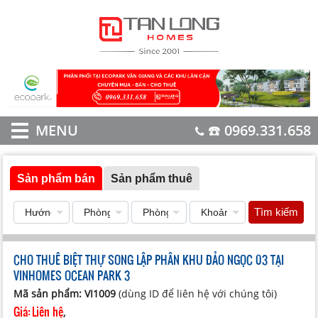
MENU
☎️ 0969.331.658
Sản phẩm bán
Sản phẩm thuê
Tìm kiếm
CHO THUÊ BIỆT THỰ SONG LẬP PHÂN KHU ĐẢO NGỌC 03 TẠI
VINHOMES OCEAN PARK 3
Mã sản phẩm: VI1009
(dùng ID để liên hệ với chúng tôi)
Giá:
Liên hệ
,