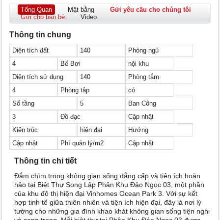
Tổng Quan
Mặt bằng
Gửi yêu cầu cho chúng tôi
Gửi cho bạn bè
Video
Thông tin chung
Diện tích đất
140
Phòng ngủ
4
Bể Bơi
nội khu
Diện tích sử dụng
140
Phòng tắm
4
Phòng tập
có
Số tầng
5
Ban Công
3
Đồ đạc
Cập nhật
Kiến trúc
hiện đại
Hướng
Cập nhật
Phí quản lý/m2
Cập nhật
Thông tin chi tiết
Đắm chìm trong không gian sống đẳng cấp và tiện ích hoàn
hảo tại Biệt Thự Song Lập Phân Khu Đảo Ngọc 03, một phần
của khu đô thị hiện đại Vinhomes Ocean Park 3. Với sự kết
hợp tinh tế giữa thiên nhiên và tiện ích hiện đại, đây là nơi lý
tưởng cho những gia đình khao khát không gian sống tiện nghi
và sang trọng. Mỗi biệt thự tại Phân Khu Đảo Ngọc 03 được