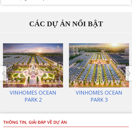
CÁC DỰ ÁN NỔI BẬT
HOMES OCEAN
VINHOMES OCEAN
VIN
PARK 1
PARK 2
THÔNG TIN, GIẢI ĐÁP VỀ DỰ ÁN