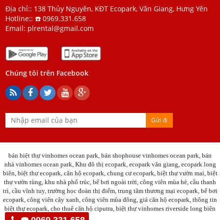
Địa chỉ:: 138 Thủy Nguyên, KĐT Ecopark, Văn Giang, Hưng Yên
Hotline::
☎️ 0969.331.658
Email:
plrental@gmail.com
Chúng tôi trên Facebook
Gửi đi
bán biệt thự vinhomes ocean park
,
bán shophouse vinhomes ocean park
,
bán
nhà vinhomes ocean park
, Khu đô thị ecopark, ecopark văn giang, ecopark long
biên, biệt thự ecopark, căn hộ ecopark, chung cư ecopark, biệt thự vườn mai, biệt
thự vườn tùng, khu nhà phố trúc, bể bơi ngoài trời, công viên mùa hè, cầu thanh
trì, cầu vĩnh tuy, trường học đoàn thị điểm, trung tâm thương mại ecopark, bể bơi
ecopark, công viên cây xanh, công viên mùa đông, giá căn hộ ecopark, thông tin
biệt thự ecopark,
cho thuê căn hộ ciputra
,
biệt thự vinhomes riverside long biên