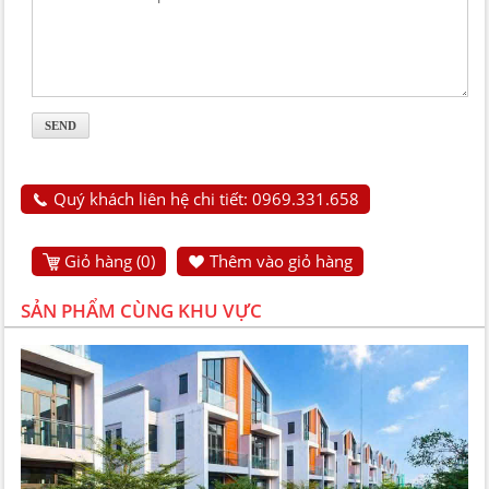
Quý khách liên hệ chi tiết: 0969.331.658
Giỏ hàng (
0
)
Thêm vào giỏ hàng
SẢN PHẨM CÙNG KHU VỰC