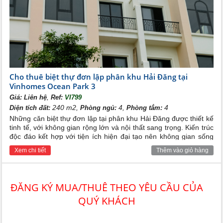
Cho thuê biệt thự đơn lập phân khu Hải Đăng tại
Vinhomes Ocean Park 3
,
Giá:
Liên hệ
Ref:
VI799
240 m2,
4,
4
Diện tích đất:
Phòng ngủ:
Phòng tắm:
Những căn biệt thự đơn lập tại phân khu Hải Đăng được thiết kế
tinh tế, với không gian rộng lớn và nội thất sang trọng. Kiến trúc
độc đáo kết hợp với tiện ích hiện đại tạo nên không gian sống
đẳng cấp và tiện nghi cho cả gia đình.
Xem chi tiết
Thêm vào giỏ hàng
ĐĂNG KÝ MUA/THUÊ THEO YÊU CẦU CỦA
QUÝ KHÁCH