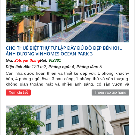
CHO THUÊ BIỆT THỰ TỨ LẬP ĐẦY ĐỦ ĐỒ ĐẸP BÊN KHU
ÁNH DƯƠNG VINHOMES OCEAN PARK 3
Giá:
25triệu/ tháng
Ref:
VI2381
120 m2,
4,
5
Diện tích đất:
Phòng ngủ:
Phòng tắm:
Căn nhà được hoàn thiện và thiết kế đẹp với: 1 phòng khách+
bếp, 4 phòng ngủ, 5wc, 3 ban công, 1 phòng thờ và sân thượng.
không gian thoáng mát và nhiều ánh sáng, có sân vườn và
khuôn viên nhà. Nội thất bên trong đã được chủ nhà trang bị
Xem chi tiết
Thêm vào giỏ hàng
đầy đủ cho các phòng( đều đẹp và hiện đại). Tiện ích xung
quanh đầy đủ, An ninh và bảo vệ 24/24h