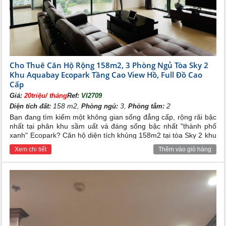
Cho Thuê Căn Hộ Rộng 158m2, 3 Phòng Ngủ Tòa Sky 2
Khu Aquabay Ecopark Tầng Cao View Hồ, Full Đồ Cao
Cấp
Giá:
20triệu/ tháng
Ref:
VI2709
158 m2,
3,
2
Diện tích đất:
Phòng ngủ:
Phòng tắm:
Bạn đang tìm kiếm một không gian sống đẳng cấp, rộng rãi bậc
nhất tại phân khu sầm uất và đáng sống bậc nhất "thành phố
xanh" Ecopark? Căn hộ diện tích khủng 158m2 tại tòa Sky 2 khu
Aquabay Ecopark sở hữu vị trí tầng cao view hồ thoáng đạt, full
Xem chi tiết
Thêm vào giỏ hàng
nội thất sang trọng chính là lựa chọn hoàn hảo cho gia đình đa
thế hệ hoặc các chuyên gia nước ngoài.