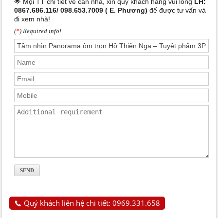
🌟 Mọi TT chi tiết về căn nhà, xin quý khách hàng vui lòng
LH:
0867.686.116/ 098.653.7009 ( E. Phương)
để được tư vấn và
đi xem nhà!
(
*
) Required info!
Quý khách liên hệ chi tiết: 0969.331.658