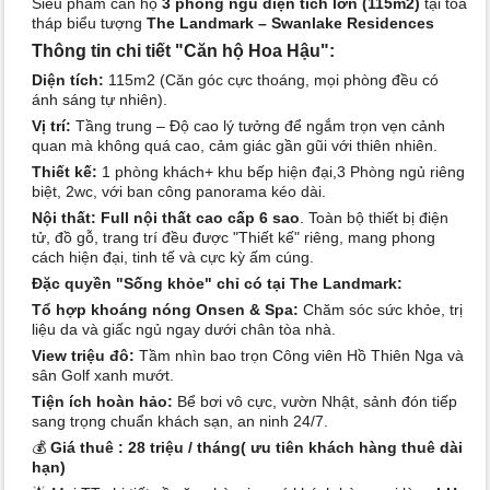
Siêu phẩm căn hộ
3 phòng ngủ diện tích lớn (115m2)
tại tòa
tháp biểu tượng
The Landmark – Swanlake Residences
Thông tin chi tiết "Căn hộ Hoa Hậu":
Diện tích:
115m2 (Căn góc cực thoáng, mọi phòng đều có
ánh sáng tự nhiên).
Vị trí:
Tầng trung – Độ cao lý tưởng để ngắm trọn vẹn cảnh
quan mà không quá cao, cảm giác gần gũi với thiên nhiên.
Thiết kế:
1 phòng khách+ khu bếp hiện đại,3 Phòng ngủ riêng
biệt, 2wc, với ban công panorama kéo dài.
Nội thất:
Full nội thất cao cấp 6 sao
. Toàn bộ thiết bị điện
tử, đồ gỗ, trang trí đều được "Thiết kế" riêng, mang phong
cách hiện đại, tinh tế và cực kỳ ấm cúng.
Đặc quyền "Sống khỏe" chỉ có tại The Landmark:
Tổ hợp khoáng nóng Onsen & Spa:
Chăm sóc sức khỏe, trị
liệu da và giấc ngủ ngay dưới chân tòa nhà.
View triệu đô:
Tầm nhìn bao trọn Công viên Hồ Thiên Nga và
sân Golf xanh mướt.
Tiện ích hoàn hảo:
Bể bơi vô cực, vườn Nhật, sảnh đón tiếp
sang trọng chuẩn khách sạn, an ninh 24/7.
💰
Giá thuê : 28 triệu / tháng( ưu tiên khách hàng thuê dài
hạn)