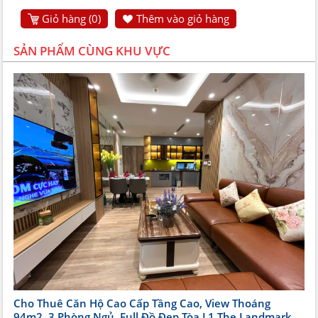
Giỏ hàng (
0
)
Thêm vào giỏ hàng
SẢN PHẨM CÙNG KHU VỰC
Cho Thuê Căn Hộ Cao Cấp Tầng Cao, View Thoáng
94m2, 3 Phòng Ngủ, Full Đồ Đẹp Tòa L1 The Landmark