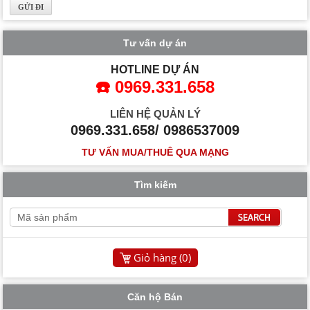
Tư vấn dự án
HOTLINE DỰ ÁN
☎️ 0969.331.658
LIÊN HỆ QUẢN LÝ
0969.331.658/ 0986537009
TƯ VẤN MUA/THUÊ QUA MẠNG
Tìm kiếm
Giỏ hàng (
0
)
Căn hộ Bán