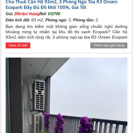
Cho Thuê Căn Hộ 93m2, 3 Phòng Ngủ Tòa R3 Onsen
Ecopark Đầy Đủ Đồ Mới 100%, Giá Tốt
Giá:
20triệu/ tháng
Ref:
VI2708
93 m2,
3,
2
Diện tích đất:
Phòng ngủ:
Phòng tắm:
Bạn đang tìm kiếm một không gian sống chuẩn nghỉ dưỡng
khoáng nóng tự nhiên tại khu đô thị xanh Ecopark? Căn hộ
93m2 diện tích rộng rãi, 3 phòng ngủ tại tòa R3 Onsen Ecopark
với đầy đủ nội thất cao cấp đang cần cho thuê gấp với mức giá
Xem chi tiết
Thêm vào giỏ hàng
ưu đãi nhất thị trường.