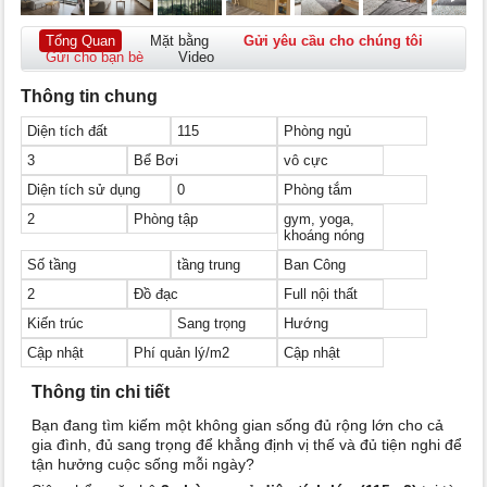
Tổng Quan
Mặt bằng
Gửi yêu cầu cho chúng tôi
Gửi cho bạn bè
Video
Thông tin chung
Diện tích đất
115
Phòng ngủ
3
Bể Bơi
vô cực
Diện tích sử dụng
0
Phòng tắm
2
Phòng tập
gym, yoga,
khoáng nóng
Số tầng
tầng trung
Ban Công
2
Đồ đạc
Full nội thất
Kiến trúc
Sang trọng
Hướng
Cập nhật
Phí quản lý/m2
Cập nhật
Thông tin chi tiết
Bạn đang tìm kiếm một không gian sống đủ rộng lớn cho cả
gia đình, đủ sang trọng để khẳng định vị thế và đủ tiện nghi để
tận hưởng cuộc sống mỗi ngày?