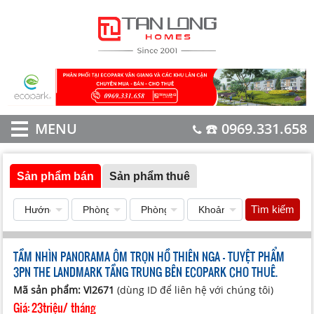
MENU
☎️ 0969.331.658
Sản phẩm bán
Sản phẩm thuê
Tìm kiếm
TẦM NHÌN PANORAMA ÔM TRỌN HỒ THIÊN NGA – TUYỆT PHẨM
3PN THE LANDMARK TẦNG TRUNG BÊN ECOPARK CHO THUÊ.
Mã sản phẩm: VI2671
(dùng ID để liên hệ với chúng tôi)
Giá:
23triệu/ tháng