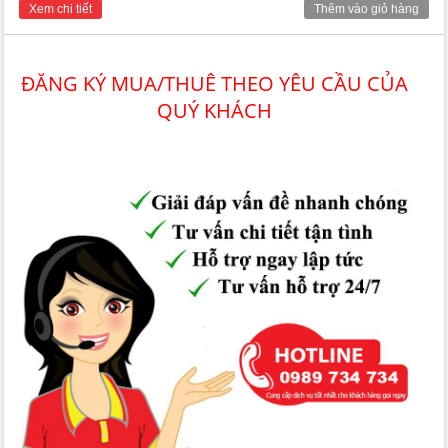
Xem chi tiết
Thêm vào giỏ hàng
hoàn hảo dành cho gia đình bạn.
ĐĂNG KÝ MUA/THUÊ THEO YÊU CẦU CỦA
QUÝ KHÁCH