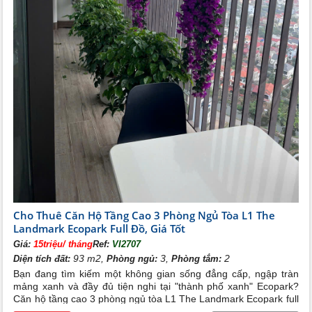
Cho Thuê Căn Hộ Tầng Cao 3 Phòng Ngủ Tòa L1 The
Landmark Ecopark Full Đồ, Giá Tốt
Giá:
15triệu/ tháng
Ref:
VI2707
93 m2,
3,
2
Diện tích đất:
Phòng ngủ:
Phòng tắm:
Bạn đang tìm kiếm một không gian sống đẳng cấp, ngập tràn
mảng xanh và đầy đủ tiện nghi tại "thành phố xanh" Ecopark?
Căn hộ tầng cao 3 phòng ngủ tòa L1 The Landmark Ecopark full
đồ với mức giá cho thuê cực kỳ hấp dẫn chính là sự lựa chọn