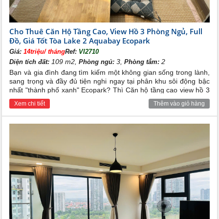
Cho Thuê Căn Hộ Tầng Cao, View Hồ 3 Phòng Ngủ, Full
Đồ, Giá Tốt Tòa Lake 2 Aquabay Ecopark
Giá:
14triệu/ tháng
Ref:
VI2710
109 m2,
3,
2
Diện tích đất:
Phòng ngủ:
Phòng tắm:
Bạn và gia đình đang tìm kiếm một không gian sống trong lành,
sang trọng và đầy đủ tiện nghi ngay tại phân khu sôi động bậc
nhất "thành phố xanh" Ecopark? Thì Căn hộ tầng cao view hồ 3
phòng ngủ tại tòa Lake 2 Aquabay Ecopark full đồ với mức giá
Xem chi tiết
Thêm vào giỏ hàng
cực kỳ hấp dẫn trên chính là lựa chọn tốt nhất cho bạn và gia
đình.