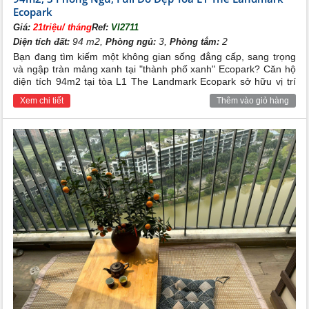
Ecopark
Giá:
21triệu/ tháng
Ref:
VI2711
94 m2,
3,
2
Diện tích đất:
Phòng ngủ:
Phòng tắm:
Bạn đang tìm kiếm một không gian sống đẳng cấp, sang trọng
và ngập tràn mảng xanh tại "thành phố xanh" Ecopark? Căn hộ
diện tích 94m2 tại tòa L1 The Landmark Ecopark sở hữu vị trí
tầng cao view thoáng đãng cùng hệ thống full đồ nội thất đẹp
Xem chi tiết
Thêm vào giỏ hàng
lung linh chính là lựa chọn hoàn hảo dành cho gia đình bạn.