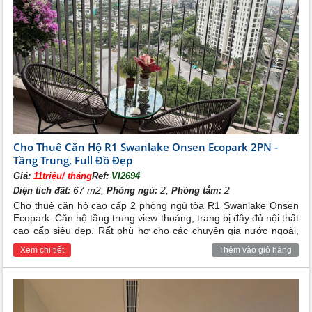
Cho Thuê Căn Hộ R1 Swanlake Onsen Ecopark 2PN -
Tầng Trung, Full Đồ Đẹp
Giá:
11triệu/ tháng
Ref:
VI2694
67 m2,
2,
2
Diện tích đất:
Phòng ngủ:
Phòng tắm:
Cho thuê căn hộ cao cấp 2 phòng ngủ tòa R1 Swanlake Onsen
Ecopark. Căn hộ tầng trung view thoáng, trang bị đầy đủ nội thất
cao cấp siêu đẹp. Rất phù hợ cho các chuyên gia nước ngoài,
cho các hộ gia đình việt nam đang tìm kiếm 1 không gian sống
Xem chi tiết
Thêm vào giỏ hàng
trong lành và đẳng cấp