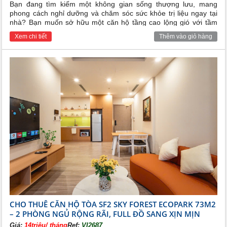
Bạn đang tìm kiếm một không gian sống thượng lưu, mang
phong cách nghỉ dưỡng và chăm sóc sức khỏe trị liệu ngay tại
nhà? Bạn muốn sở hữu một căn hộ tầng cao lộng gió với tầm
view panorama ôm trọn mảng xanh đại đô thị? Căn hộ cao cấp
Xem chi tiết
Thêm vào giỏ hàng
2 phòng ngủ tại tòa tháp L1 The Landmark Ecopark chính là tổ
ấm hoàn hảo, nơi bạn chỉ cần xách vali vào và tận hưởng cuộc
sống đẳng cấp mỗi ngày.
CHO THUÊ CĂN HỘ TÒA SF2 SKY FOREST ECOPARK 73M2
– 2 PHÒNG NGỦ RỘNG RÃI, FULL ĐỒ SANG XỊN MỊN
Giá:
14triệu/ tháng
Ref:
VI2687