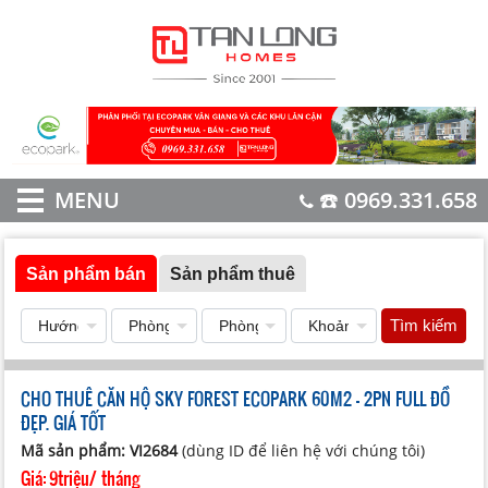
MENU
☎️ 0969.331.658
Sản phẩm bán
Sản phẩm thuê
Tìm kiếm
CHO THUÊ CĂN HỘ SKY FOREST ECOPARK 60M2 - 2PN FULL ĐỒ
ĐẸP. GIÁ TỐT
Mã sản phẩm: VI2684
(dùng ID để liên hệ với chúng tôi)
Giá:
9triệu/ tháng