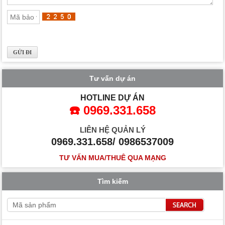
Tư vấn dự án
HOTLINE DỰ ÁN
☎️ 0969.331.658
LIÊN HỆ QUẢN LÝ
0969.331.658/ 0986537009
TƯ VẤN MUA/THUÊ QUA MẠNG
Tìm kiếm