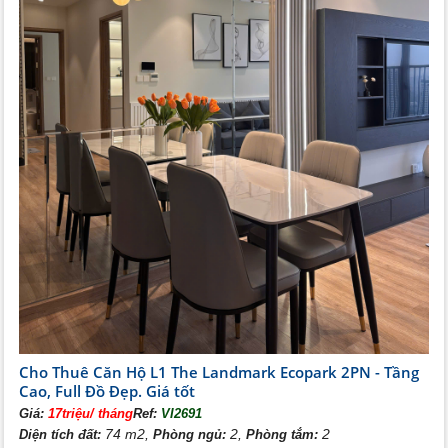
Cho Thuê Căn Hộ L1 The Landmark Ecopark 2PN - Tầng
Cao, Full Đồ Đẹp. Giá tốt
Giá:
17triệu/ tháng
Ref:
VI2691
74 m2,
2,
2
Diện tích đất:
Phòng ngủ:
Phòng tắm: