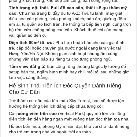
phòng khách rộng, khu bếp ấm cúng, ban công rộng rãi.
Tình trạng nội thất:
Full đồ cao cấp, thiết kế gu thẩm mỹ
cao
. Chủ nhà trang bị đầy đủ từ A-Z: Tivi, tủ lạnh, máy giặt,
điều hòa các phòng, sofa phòng khách, bàn ăn, giường đệm
êm ái, tủ quần áo kịch trần, hệ thống tủ bếp tiện nghi cùng trọn
bộ rèm cửa chống nóng cao cấp. Khách thuê chỉ cần mang
vali quần áo đến ở.
Diện tích 60m² tối ưu:
Phù hợp hoàn hảo cho các gia đình
trẻ, cặp đôi hoặc chuyên gia nước ngoài đang làm việc tại
Hưng Yên/Hà Nội. Không gian sinh hoạt chung ấm cúng
nhưng vẫn đảm bảo sự riêng tư cho từng phòng ngủ.
Tầm view đắt giá:
Ban công rộng thoáng là góc lý tưởng để
setup bàn trà, ngắm bình minh hay chill mỗi tối sau những giờ
làm việc căng thẳng.
Hệ Sinh Thái Tiện Ích Độc Quyền Dành Riêng
Cho Cư Dân
Trở thành cư dân của tòa tháp Sky Forest, bạn sẽ được tận
hưởng hệ thống tiện ích đẳng cấp chưa từng có:
Các
công viên trên cao
(Vertical Park) quy mô lớn với tổng
diện tích lên đến hàng ngàn mét vuông nằm dọc thân tòa nhà.
Hồ bơi bốn mùa, phòng Gym hiện đại, khu vui chơi dành riêng
cho trẻ em trong nhà và ngoài trời an toàn.