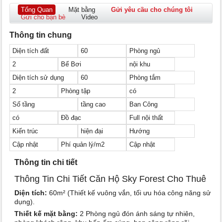
Tổng Quan
Mặt bằng
Gửi yêu cầu cho chúng tôi
Gửi cho bạn bè
Video
Thông tin chung
Diện tích đất
60
Phòng ngủ
2
Bể Bơi
nội khu
Diện tích sử dụng
60
Phòng tắm
2
Phòng tập
có
Số tầng
tầng cao
Ban Công
có
Đồ đạc
Full nội thất
Kiến trúc
hiện đại
Hướng
Cập nhật
Phí quản lý/m2
Cập nhật
Thông tin chi tiết
Thông Tin Chi Tiết Căn Hộ Sky Forest Cho Thuê
Diện tích:
60m² (Thiết kế vuông vắn, tối ưu hóa công năng sử
dụng).
Thiết kế mặt bằng:
2 Phòng ngủ đón ánh sáng tự nhiên,