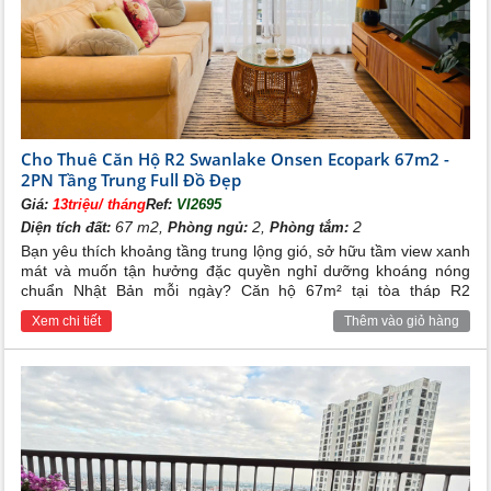
Cho Thuê Căn Hộ R2 Swanlake Onsen Ecopark 67m2 -
2PN Tầng Trung Full Đồ Đẹp
Giá:
13triệu/ tháng
Ref:
VI2695
67 m2,
2,
2
Diện tích đất:
Phòng ngủ:
Phòng tắm:
Bạn yêu thích khoảng tầng trung lộng gió, sở hữu tầm view xanh
mát và muốn tận hưởng đặc quyền nghỉ dưỡng khoáng nóng
chuẩn Nhật Bản mỗi ngày? Căn hộ 67m² tại tòa tháp R2
Swanlake Onsen Ecopark chính là tổ ấm hoàn hảo dành cho
Xem chi tiết
Thêm vào giỏ hàng
bạn – nhà cực đẹp, đầy đủ tiện nghi, chỉ cần xách vali vào ở
ngay.