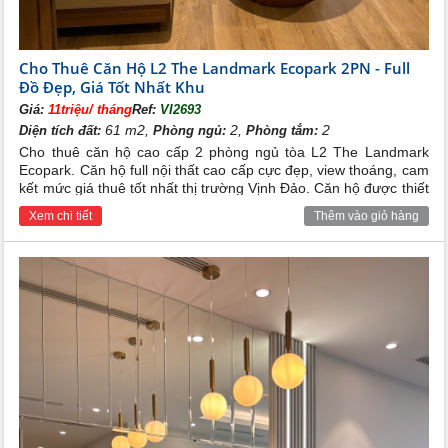
Cho Thuê Căn Hộ L2 The Landmark Ecopark 2PN - Full
Đồ Đẹp, Giá Tốt Nhất Khu
Giá:
11triệu/ tháng
Ref:
VI2693
61 m2,
2,
2
Diện tích đất:
Phòng ngủ:
Phòng tắm:
Cho thuê căn hộ cao cấp 2 phòng ngủ tòa L2 The Landmark
Ecopark. Căn hộ full nội thất cao cấp cực đẹp, view thoáng, cam
kết mức giá thuê tốt nhất thị trường Vịnh Đảo. Căn hộ được thiết
kế đẹp và hiện đại, rất phù hợp cho các hộ gia đình người việt,
Xem chi tiết
Thêm vào giỏ hàng
cho các chuyên gia người nước ngoài đang sinh sống và làm
việc vùng lân cận