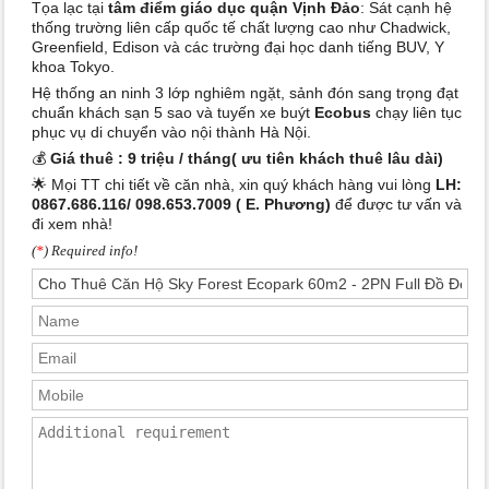
Tọa lạc tại
tâm điểm giáo dục quận Vịnh Đảo
: Sát cạnh hệ
thống trường liên cấp quốc tế chất lượng cao như Chadwick,
Greenfield, Edison và các trường đại học danh tiếng BUV, Y
khoa Tokyo.
Hệ thống an ninh 3 lớp nghiêm ngặt, sảnh đón sang trọng đạt
chuẩn khách sạn 5 sao và tuyến xe buýt
Ecobus
chạy liên tục
phục vụ di chuyển vào nội thành Hà Nội.
💰
Giá thuê :
9 triệu / tháng( ưu tiên khách thuê lâu dài)
🌟 Mọi TT chi tiết về căn nhà, xin quý khách hàng vui lòng
LH:
0867.686.116/ 098.653.7009 ( E. Phương)
để được tư vấn và
đi xem nhà!
(
*
) Required info!