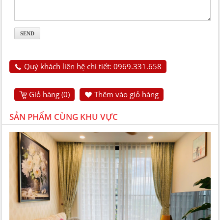
Quý khách liên hệ chi tiết: 0969.331.658
Giỏ hàng (
0
)
Thêm vào giỏ hàng
SẢN PHẨM CÙNG KHU VỰC