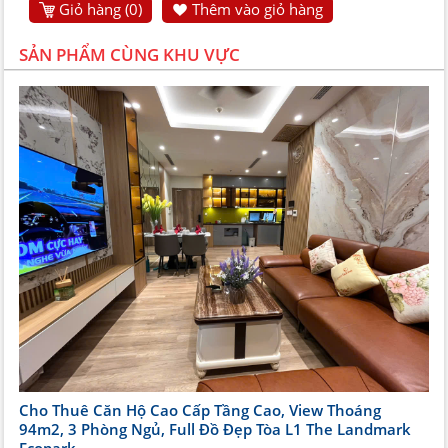
Giỏ hàng (
0
)
Thêm vào giỏ hàng
SẢN PHẨM CÙNG KHU VỰC
Cho Thuê Căn Hộ Cao Cấp Tầng Cao, View Thoáng
94m2, 3 Phòng Ngủ, Full Đồ Đẹp Tòa L1 The Landmark