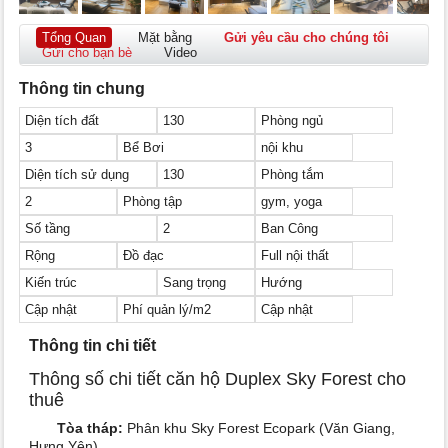
Tổng Quan
Mặt bằng
Gửi yêu cầu cho chúng tôi
Gửi cho bạn bè
Video
Thông tin chung
Diện tích đất
130
Phòng ngủ
3
Bể Bơi
nội khu
Diện tích sử dụng
130
Phòng tắm
2
Phòng tập
gym, yoga
Số tầng
2
Ban Công
Rộng
Đồ đạc
Full nội thất
Kiến trúc
Sang trọng
Hướng
Cập nhật
Phí quản lý/m2
Cập nhật
Thông tin chi tiết
Thông số chi tiết căn hộ Duplex Sky Forest cho
thuê
Tòa tháp:
Phân khu Sky Forest Ecopark (Văn Giang,
Hưng Yên).