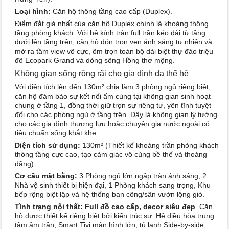
Loại hình:
Căn hộ thông tầng cao cấp (Duplex).
Điểm đắt giá nhất của căn hộ Duplex chính là khoảng thông
tầng phòng khách. Với hệ kính tràn full trần kéo dài từ tầng
dưới lên tầng trên, căn hộ đón trọn vẹn ánh sáng tự nhiên và
mở ra tầm view vô cực, ôm trọn toàn bộ dải biệt thự đảo triệu
đô Ecopark Grand và dòng sông Hồng thơ mộng.
Không gian sống rộng rãi cho gia đình đa thế hệ
Với diện tích lên đến 130m² chia làm 3 phòng ngủ riêng biệt,
căn hộ đảm bảo sự kết nối ấm cúng tại không gian sinh hoạt
chung ở tầng 1, đồng thời giữ trọn sự riêng tư, yên tĩnh tuyệt
đối cho các phòng ngủ ở tầng trên. Đây là không gian lý tưởng
cho các gia đình thượng lưu hoặc chuyên gia nước ngoài có
tiêu chuẩn sống khắt khe.
Diện tích sử dụng:
130m² (Thiết kế khoảng trần phòng khách
thông tầng cực cao, tạo cảm giác vô cùng bề thế và thoáng
đãng).
Cơ cấu mặt bằng:
3 Phòng ngủ lớn ngập tràn ánh sáng, 2
Nhà vệ sinh thiết bị hiện đại, 1 Phòng khách sang trọng, Khu
bếp rộng biệt lập và hệ thống ban công/sân vườn lộng gió.
Tình trạng nội thất:
Full đồ cao cấp, decor siêu đẹp
. Căn
hộ được thiết kế riêng biệt bởi kiến trúc sư: Hệ điều hòa trung
tâm âm trần, Smart Tivi màn hình lớn, tủ lạnh Side-by-side,