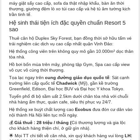
máy giặt sấy cao cấp, sofa da thật nhập khẩu, bàn ăn thời
thượng, giường đệm lò xo túi cao cấp và hệ tủ âm tường kịch
trần tinh tế.
Hệ sinh thái tiện ích đặc quyền chuẩn Resort 5
sao
Thuê căn hộ Duplex Sky Forest, bạn đồng thời sở hữu tấm vé
trải nghiệm các dịch vụ cao cấp nhất quận Vịnh Đảo:
Hệ thống công viên trên không quy mô gần 10.000m² dọc thân
tòa nhà.
Hồ bơi bốn mùa trên mây, phòng tập Gym, Spa cao cấp view
vô cực vô cùng thời thượng.
Tọa lạc ngay trên
cung đường giáo dục quốc tế
: Sát cạnh
trường liên cấp quốc tế
Chadwick
(Mỹ), gần kề trường
Greenfield, Edison, Đại học BUV và Đại học Y khoa Tokyo.
Tuyến phố đi bộ sầm uất 2.5km dưới chân tòa nhà với chuỗi
nhà hàng ẩm thực, quán cafe, siêu thị phục vụ 24/7.
Hệ thống xe buýt chất lượng cao
Ecobus
đưa đón cư dân vào
nội thành Hà Nội liên tục mỗi ngày.
💰
Giá thuê : 28 triệu / tháng (
Có thương lượng và gia lộc
cho khách hàng thiện chí, ở giữ gìn nhà).
🌟 Mọi TT chi tiết về căn nhà, xin quý khách hàng vui lòng
LH: