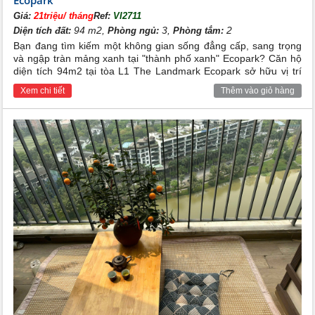
Ecopark
Giá:
21triệu/ tháng
Ref:
VI2711
94 m2,
3,
2
Diện tích đất:
Phòng ngủ:
Phòng tắm:
Bạn đang tìm kiếm một không gian sống đẳng cấp, sang trọng
và ngập tràn mảng xanh tại "thành phố xanh" Ecopark? Căn hộ
diện tích 94m2 tại tòa L1 The Landmark Ecopark sở hữu vị trí
tầng cao view thoáng đãng cùng hệ thống full đồ nội thất đẹp
Xem chi tiết
Thêm vào giỏ hàng
lung linh chính là lựa chọn hoàn hảo dành cho gia đình bạn.