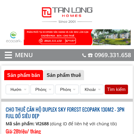
MENU
☎️ 0969.331.658
Sản phẩm bán
Sản phẩm thuê
Tìm kiếm
CHO THUÊ CĂN HỘ DUPLEX SKY FOREST ECOPARK 130M2 - 3PN
FULL ĐỒ SIÊU ĐẸP
Mã sản phẩm: VI2688
(dùng ID để liên hệ với chúng tôi)
Giá:
28triệu/ tháng