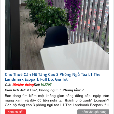
Cho Thuê Căn Hộ Tầng Cao 3 Phòng Ngủ Tòa L1 The
Landmark Ecopark Full Đồ, Giá Tốt
Giá:
15triệu/ tháng
Ref:
VI2707
93 m2,
3,
2
Diện tích đất:
Phòng ngủ:
Phòng tắm:
Bạn đang tìm kiếm một không gian sống đẳng cấp, ngập tràn
mảng xanh và đầy đủ tiện nghi tại "thành phố xanh" Ecopark?
Căn hộ tầng cao 3 phòng ngủ tòa L1 The Landmark Ecopark full
đồ với mức giá cho thuê cực kỳ hấp dẫn chính là sự lựa chọn
Xem chi tiết
Thêm vào giỏ hàng