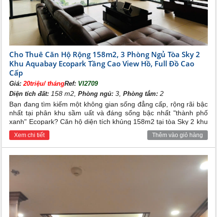
Cho Thuê Căn Hộ Rộng 158m2, 3 Phòng Ngủ Tòa Sky 2
Khu Aquabay Ecopark Tầng Cao View Hồ, Full Đồ Cao
Cấp
Giá:
20triệu/ tháng
Ref:
VI2709
158 m2,
3,
2
Diện tích đất:
Phòng ngủ:
Phòng tắm:
Bạn đang tìm kiếm một không gian sống đẳng cấp, rộng rãi bậc
nhất tại phân khu sầm uất và đáng sống bậc nhất "thành phố
xanh" Ecopark? Căn hộ diện tích khủng 158m2 tại tòa Sky 2 khu
Aquabay Ecopark sở hữu vị trí tầng cao view hồ thoáng đạt, full
Xem chi tiết
Thêm vào giỏ hàng
nội thất sang trọng chính là lựa chọn hoàn hảo cho gia đình đa
thế hệ hoặc các chuyên gia nước ngoài.