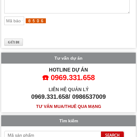
Tư vấn dự án
HOTLINE DỰ ÁN
☎️ 0969.331.658
LIÊN HỆ QUẢN LÝ
0969.331.658/ 0986537009
TƯ VẤN MUA/THUÊ QUA MẠNG
Tìm kiếm