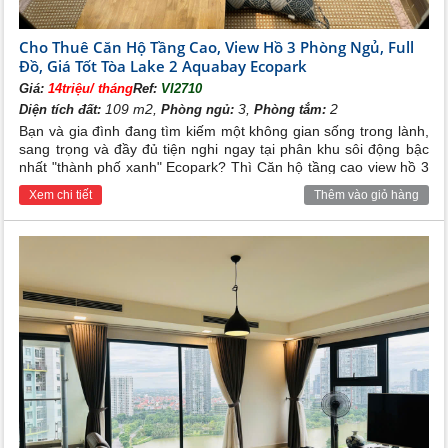
Cho Thuê Căn Hộ Tầng Cao, View Hồ 3 Phòng Ngủ, Full
Đồ, Giá Tốt Tòa Lake 2 Aquabay Ecopark
Giá:
14triệu/ tháng
Ref:
VI2710
109 m2,
3,
2
Diện tích đất:
Phòng ngủ:
Phòng tắm:
Bạn và gia đình đang tìm kiếm một không gian sống trong lành,
sang trọng và đầy đủ tiện nghi ngay tại phân khu sôi động bậc
nhất "thành phố xanh" Ecopark? Thì Căn hộ tầng cao view hồ 3
phòng ngủ tại tòa Lake 2 Aquabay Ecopark full đồ với mức giá
Xem chi tiết
Thêm vào giỏ hàng
cực kỳ hấp dẫn trên chính là lựa chọn tốt nhất cho bạn và gia
đình.