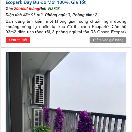
Ecopark Đầy Đủ Đồ Mới 100%, Giá Tốt
Giá:
20triệu/ tháng
Ref:
VI2708
93 m2,
3,
2
Diện tích đất:
Phòng ngủ:
Phòng tắm:
Bạn đang tìm kiếm một không gian sống chuẩn nghỉ dưỡng
khoáng nóng tự nhiên tại khu đô thị xanh Ecopark? Căn hộ
93m2 diện tích rộng rãi, 3 phòng ngủ tại tòa R3 Onsen Ecopark
với đầy đủ nội thất cao cấp đang cần cho thuê gấp với mức giá
Xem chi tiết
Thêm vào giỏ hàng
ưu đãi nhất thị trường.