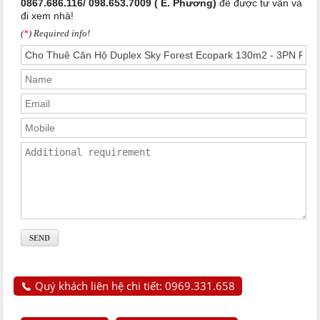
0867.686.116/ 098.653.7009 ( E. Phương)
để được tư vấn và
đi xem nhà!
(
*
) Required info!
Quý khách liên hệ chi tiết: 0969.331.658