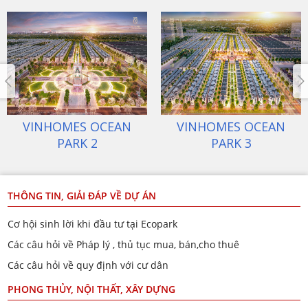
ECOPARK VĂN GIANG
VINHOMES OCEAN
PARK 1
THÔNG TIN, GIẢI ĐÁP VỀ DỰ ÁN
Cơ hội sinh lời khi đầu tư tại Ecopark
Các câu hỏi về Pháp lý , thủ tục mua, bán,cho thuê
Các câu hỏi về quy định với cư dân
PHONG THỦY, NỘI THẤT, XÂY DỰNG