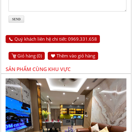
Quý khách liên hệ chi tiết: 0969.331.658
Giỏ hàng (
0
)
Thêm vào giỏ hàng
SẢN PHẨM CÙNG KHU VỰC