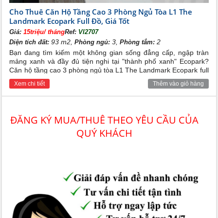
Cho Thuê Căn Hộ Tầng Cao 3 Phòng Ngủ Tòa L1 The
Landmark Ecopark Full Đồ, Giá Tốt
Giá:
15triệu/ tháng
Ref:
VI2707
93 m2,
3,
2
Diện tích đất:
Phòng ngủ:
Phòng tắm:
Bạn đang tìm kiếm một không gian sống đẳng cấp, ngập tràn
mảng xanh và đầy đủ tiện nghi tại "thành phố xanh" Ecopark?
Căn hộ tầng cao 3 phòng ngủ tòa L1 The Landmark Ecopark full
đồ với mức giá cho thuê cực kỳ hấp dẫn chính là sự lựa chọn
Xem chi tiết
Thêm vào giỏ hàng
hoàn hảo dành cho gia đình bạn.
ĐĂNG KÝ MUA/THUÊ THEO YÊU CẦU CỦA
QUÝ KHÁCH