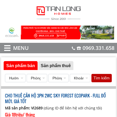
MENU
☎️ 0969.331.658
Sản phẩm bán
Sản phẩm thuê
Tìm kiếm
CHO THUÊ CĂN HỘ 3PN 2WC SKY FOREST ECOPARK - FULL ĐỒ
MỚI. GIÁ TỐT
Mã sản phẩm: VI2689
(dùng ID để liên hệ với chúng tôi)
Giá:
18triệu/ tháng