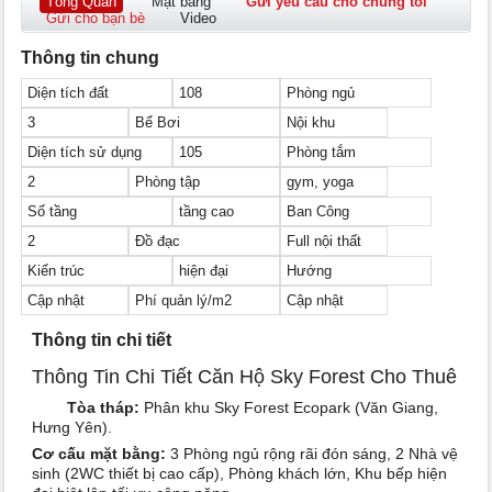
Tổng Quan
Mặt bằng
Gửi yêu cầu cho chúng tôi
Gửi cho bạn bè
Video
Thông tin chung
Diện tích đất
108
Phòng ngủ
3
Bể Bơi
Nội khu
Diện tích sử dụng
105
Phòng tắm
2
Phòng tập
gym, yoga
Số tầng
tầng cao
Ban Công
2
Đồ đạc
Full nội thất
Kiến trúc
hiện đại
Hướng
Cập nhật
Phí quản lý/m2
Cập nhật
Thông tin chi tiết
Thông Tin Chi Tiết Căn Hộ Sky Forest Cho Thuê
Tòa tháp:
Phân khu Sky Forest Ecopark (Văn Giang,
Hưng Yên).
Cơ cấu mặt bằng:
3 Phòng ngủ rộng rãi đón sáng, 2 Nhà vệ
sinh (2WC thiết bị cao cấp), Phòng khách lớn, Khu bếp hiện