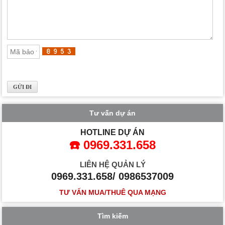
Tư vấn dự án
HOTLINE DỰ ÁN
☎️ 0969.331.658
LIÊN HỆ QUẢN LÝ
0969.331.658/ 0986537009
TƯ VẤN MUA/THUÊ QUA MẠNG
Tìm kiếm