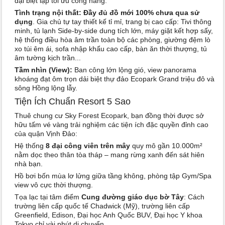
đại biệt lập tối ưu công năng.
Tình trạng nội thất:
Đầy đủ đồ mới 100% chưa qua sử
dụng
. Gia chủ tự tay thiết kế tỉ mỉ, trang bị cao cấp: Tivi thông
minh, tủ lạnh Side-by-side dung tích lớn, máy giặt kết hợp sấy,
hệ thống điều hòa âm trần toàn bộ các phòng, giường đệm lò
xo túi êm ái, sofa nhập khẩu cao cấp, bàn ăn thời thượng, tủ
âm tường kịch trần...
Tầm nhìn (View):
Ban công lớn lộng gió, view panorama
khoáng đạt ôm trọn dải biệt thự đảo Ecopark Grand triệu đô và
sông Hồng lộng lẫy.
Tiện Ích Chuẩn Resort 5 Sao
Thuê chung cư Sky Forest Ecopark, bạn đồng thời được sở
hữu tấm vé vàng trải nghiệm các tiện ích đặc quyền đỉnh cao
của quận Vịnh Đảo:
Hệ thống
8 đại công viên trên mây
quy mô gần 10.000m²
nằm dọc theo thân tòa tháp – mang rừng xanh đến sát hiên
nhà bạn.
Hồ bơi bốn mùa lơ lửng giữa tầng không, phòng tập Gym/Spa
view vô cực thời thượng.
Tọa lạc tại tâm điểm
Cung đường giáo dục bờ Tây
: Cách
trường liên cấp quốc tế Chadwick (Mỹ), trường liên cấp
Greenfield, Edison, Đại học Anh Quốc BUV, Đại học Y khoa
Tokyo chỉ vài phút di chuyển.