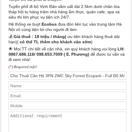
Tuyến phố đi bộ Vịnh Đảo sầm uất dài 2.5km dưới chân tòa
tháp hội tụ hàng trăm nhà hàng ẩm thực, quán cafe, spa và
siêu thị lớn phục vụ tiện ích 24/7.
Hệ thống xe buýt
Ecobus
đưa đón liên tục vào trung tâm Hà
Nội vô cùng tiện lợi cho người đi làm.
💰
Giá thuê :
18 triệu / tháng(
ưu tiên khách hàng thuê dài
hạn)(
có thể TL thêm cho khách vào sớm
)
🌟 Mọi TT chi tiết về căn nhà, xin quý khách hàng vui lòng
LH:
0867.686.116/ 098.653.7009 ( E. Phương)
để được tư vấn và
đi xem nhà!
(
*
) Required info!