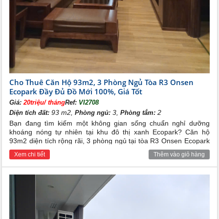
Cho Thuê Căn Hộ 93m2, 3 Phòng Ngủ Tòa R3 Onsen
Ecopark Đầy Đủ Đồ Mới 100%, Giá Tốt
Giá:
20triệu/ tháng
Ref:
VI2708
93 m2,
3,
2
Diện tích đất:
Phòng ngủ:
Phòng tắm:
Bạn đang tìm kiếm một không gian sống chuẩn nghỉ dưỡng
khoáng nóng tự nhiên tại khu đô thị xanh Ecopark? Căn hộ
93m2 diện tích rộng rãi, 3 phòng ngủ tại tòa R3 Onsen Ecopark
với đầy đủ nội thất cao cấp đang cần cho thuê gấp với mức giá
Xem chi tiết
Thêm vào giỏ hàng
ưu đãi nhất thị trường.