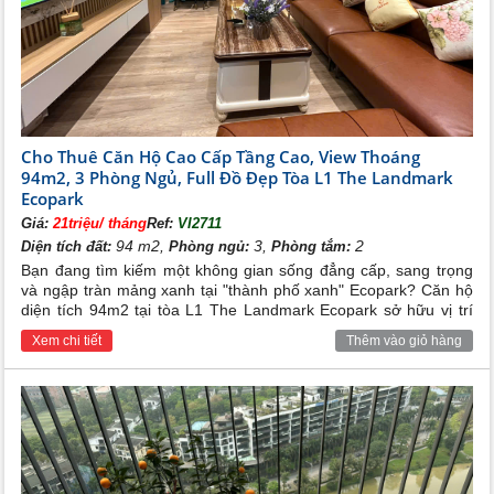
Cho Thuê Căn Hộ Cao Cấp Tầng Cao, View Thoáng
94m2, 3 Phòng Ngủ, Full Đồ Đẹp Tòa L1 The Landmark
Ecopark
Giá:
21triệu/ tháng
Ref:
VI2711
94 m2,
3,
2
Diện tích đất:
Phòng ngủ:
Phòng tắm:
Bạn đang tìm kiếm một không gian sống đẳng cấp, sang trọng
và ngập tràn mảng xanh tại "thành phố xanh" Ecopark? Căn hộ
diện tích 94m2 tại tòa L1 The Landmark Ecopark sở hữu vị trí
tầng cao view thoáng đãng cùng hệ thống full đồ nội thất đẹp
Xem chi tiết
Thêm vào giỏ hàng
lung linh chính là lựa chọn hoàn hảo dành cho gia đình bạn.