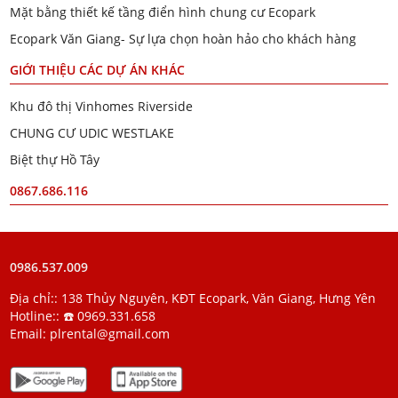
Mặt bằng thiết kế tầng điển hình chung cư Ecopark
Ecopark Văn Giang- Sự lựa chọn hoàn hảo cho khách hàng
GIỚI THIỆU CÁC DỰ ÁN KHÁC
Khu đô thị Vinhomes Riverside
CHUNG CƯ UDIC WESTLAKE
Biệt thự Hồ Tây
0867.686.116
0986.537.009
Địa chỉ:: 138 Thủy Nguyên, KĐT Ecopark, Văn Giang, Hưng Yên
Hotline::
☎️ 0969.331.658
Email:
plrental@gmail.com