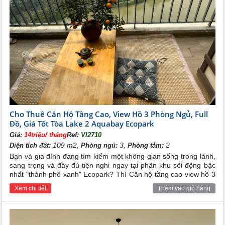
Cho Thuê Căn Hộ Tầng Cao, View Hồ 3 Phòng Ngủ, Full
Đồ, Giá Tốt Tòa Lake 2 Aquabay Ecopark
Giá:
14triệu/ tháng
Ref:
VI2710
109 m2,
3,
2
Diện tích đất:
Phòng ngủ:
Phòng tắm:
Bạn và gia đình đang tìm kiếm một không gian sống trong lành,
sang trọng và đầy đủ tiện nghi ngay tại phân khu sôi động bậc
nhất "thành phố xanh" Ecopark? Thì Căn hộ tầng cao view hồ 3
phòng ngủ tại tòa Lake 2 Aquabay Ecopark full đồ với mức giá
Xem chi tiết
Thêm vào giỏ hàng
cực kỳ hấp dẫn trên chính là lựa chọn tốt nhất cho bạn và gia
đình.