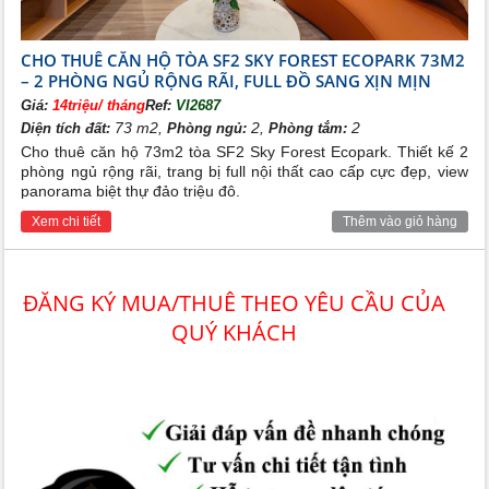
CHO THUÊ CĂN HỘ TÒA SF2 SKY FOREST ECOPARK 73M2
– 2 PHÒNG NGỦ RỘNG RÃI, FULL ĐỒ SANG XỊN MỊN
Giá:
14triệu/ tháng
Ref:
VI2687
73 m2,
2,
2
Diện tích đất:
Phòng ngủ:
Phòng tắm:
Cho thuê căn hộ 73m2 tòa SF2 Sky Forest Ecopark. Thiết kế 2
phòng ngủ rộng rãi, trang bị full nội thất cao cấp cực đẹp, view
panorama biệt thự đảo triệu đô.
Xem chi tiết
Thêm vào giỏ hàng
ĐĂNG KÝ MUA/THUÊ THEO YÊU CẦU CỦA
QUÝ KHÁCH