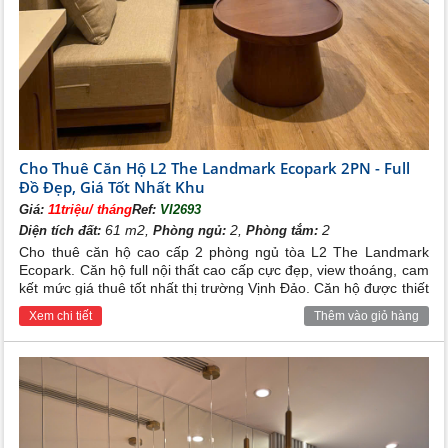
Cho Thuê Căn Hộ L2 The Landmark Ecopark 2PN - Full
Đồ Đẹp, Giá Tốt Nhất Khu
Giá:
11triệu/ tháng
Ref:
VI2693
61 m2,
2,
2
Diện tích đất:
Phòng ngủ:
Phòng tắm:
Cho thuê căn hộ cao cấp 2 phòng ngủ tòa L2 The Landmark
Ecopark. Căn hộ full nội thất cao cấp cực đẹp, view thoáng, cam
kết mức giá thuê tốt nhất thị trường Vịnh Đảo. Căn hộ được thiết
kế đẹp và hiện đại, rất phù hợp cho các hộ gia đình người việt,
Xem chi tiết
Thêm vào giỏ hàng
cho các chuyên gia người nước ngoài đang sinh sống và làm
việc vùng lân cận