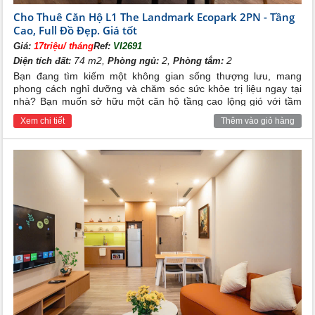
Cho Thuê Căn Hộ L1 The Landmark Ecopark 2PN - Tầng
Cao, Full Đồ Đẹp. Giá tốt
Giá:
17triệu/ tháng
Ref:
VI2691
74 m2,
2,
2
Diện tích đất:
Phòng ngủ:
Phòng tắm:
Bạn đang tìm kiếm một không gian sống thượng lưu, mang
phong cách nghỉ dưỡng và chăm sóc sức khỏe trị liệu ngay tại
nhà? Bạn muốn sở hữu một căn hộ tầng cao lộng gió với tầm
view panorama ôm trọn mảng xanh đại đô thị? Căn hộ cao cấp
Xem chi tiết
Thêm vào giỏ hàng
2 phòng ngủ tại tòa tháp L1 The Landmark Ecopark chính là tổ
ấm hoàn hảo, nơi bạn chỉ cần xách vali vào và tận hưởng cuộc
sống đẳng cấp mỗi ngày.