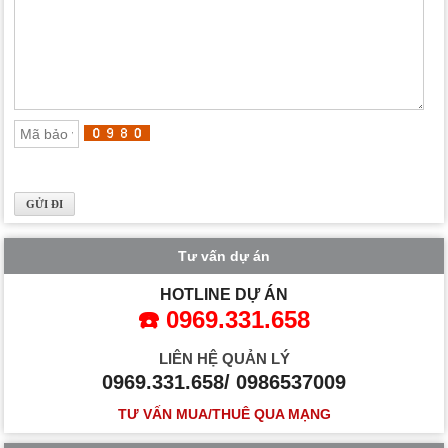
Tư vấn dự án
HOTLINE DỰ ÁN
☎️ 0969.331.658
LIÊN HỆ QUẢN LÝ
0969.331.658/ 0986537009
TƯ VẤN MUA/THUÊ QUA MẠNG