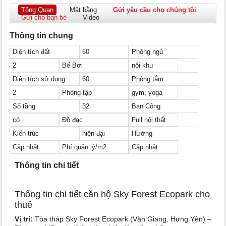
Tổng Quan
Mặt bằng
Gửi yêu cầu cho chúng tôi
Gửi cho bạn bè
Video
Thông tin chung
Diện tích đất
60
Phòng ngủ
2
Bể Bơi
nội khu
Diện tích sử dụng
60
Phòng tắm
2
Phòng tập
gym, yoga
Số tầng
32
Ban Công
có
Đồ đạc
Full nội thất
Kiến trúc
hiện đại
Hướng
Cập nhật
Phí quản lý/m2
Cập nhật
Thông tin chi tiết
Thông tin chi tiết căn hộ Sky Forest Ecopark cho
thuê
Vị trí:
Tòa tháp Sky Forest Ecopark (Văn Giang, Hưng Yên) –