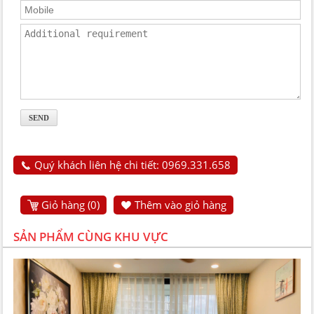
Quý khách liên hệ chi tiết: 0969.331.658
Giỏ hàng (
0
)
Thêm vào giỏ hàng
SẢN PHẨM CÙNG KHU VỰC