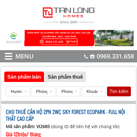
MENU
☎️ 0969.331.658
Sản phẩm bán
Sản phẩm thuê
Tìm kiếm
CHO THUÊ CĂN HỘ 2PN 2WC SKY FOREST ECOPARK - FULL NỘI
THẤT CAO CẤP
Mã sản phẩm: VI2685
(dùng ID để liên hệ với chúng tôi)
Giá:
12triệu/ tháng