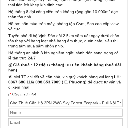
thái tiện ích khép kín đỉnh cao:
Hệ thống 8 đại công viên trên không rộng gần 10.000m² dọc
thân tòa nhà.
Hồ bơi bốn mùa trên mây, phòng tập Gym, Spa cao cấp view
vô cực.
Tuyến phố đi bộ Vịnh Đảo dài 2.5km sầm uất ngay dưới chân
tòa tháp với hàng loạt nhà hàng ẩm thực, quán cafe, siêu thị,
trung tâm mua sắm nhộn nhịp.
Hệ thống an ninh 3 lớp nghiêm ngặt, sảnh đón sang trọng có
lễ tân trực 24/7
💰
Giá thuê :
12 triệu / tháng( ưu tiên khách hàng thuê dài
hạn)
🌟 Mọi TT chi tiết về căn nhà, xin quý khách hàng vui lòng
LH:
0867.686.116/ 098.653.7009 ( E. Phương)
để được tư vấn và
đi xem nhà!
(
*
) Required info!