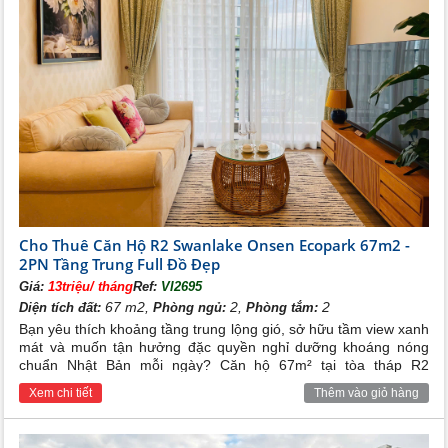
Cho Thuê Căn Hộ R2 Swanlake Onsen Ecopark 67m2 -
2PN Tầng Trung Full Đồ Đẹp
Giá:
13triệu/ tháng
Ref:
VI2695
67 m2,
2,
2
Diện tích đất:
Phòng ngủ:
Phòng tắm:
Bạn yêu thích khoảng tầng trung lộng gió, sở hữu tầm view xanh
mát và muốn tận hưởng đặc quyền nghỉ dưỡng khoáng nóng
chuẩn Nhật Bản mỗi ngày? Căn hộ 67m² tại tòa tháp R2
Swanlake Onsen Ecopark chính là tổ ấm hoàn hảo dành cho
Xem chi tiết
Thêm vào giỏ hàng
bạn – nhà cực đẹp, đầy đủ tiện nghi, chỉ cần xách vali vào ở
ngay.