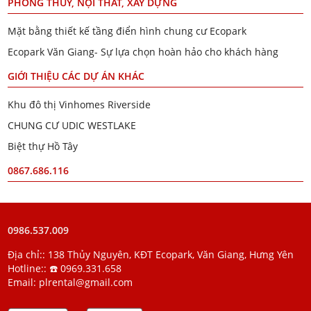
PHONG THỦY, NỘI THẤT, XÂY DỰNG
Mặt bằng thiết kế tầng điển hình chung cư Ecopark
Ecopark Văn Giang- Sự lựa chọn hoàn hảo cho khách hàng
GIỚI THIỆU CÁC DỰ ÁN KHÁC
Khu đô thị Vinhomes Riverside
CHUNG CƯ UDIC WESTLAKE
Biệt thự Hồ Tây
0867.686.116
0986.537.009
Địa chỉ:: 138 Thủy Nguyên, KĐT Ecopark, Văn Giang, Hưng Yên
Hotline::
☎️ 0969.331.658
Email:
plrental@gmail.com