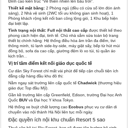
Đỉnh cao kiến trúc "Vẽ thiên nhiên lên bầu trời".
Thiết kế mặt bằng:
2 Phòng ngủ (đều có cửa sổ lớn đón ánh
sáng), 2 Nhà vệ sinh (2WC tối ưu không gian sinh hoạt), 1
Phòng khách rộng kết nối ban công lộng gió, 1 Khu bếp hiện
đại biệt lập.
Tình trạng nội thất:
Full nội thất cao cấp
được thiết kế theo
phong cách hiện đại, tinh tế. Chủ nhà sắm sửa toàn bộ trang
thiết bị chính hãng: Hệ thống điều hòa âm trần đa điểm, tivi
thông minh, tủ lạnh side-by-side, máy giặt sấy, bếp từ hút mùi
đồng bộ, sofa da cao cấp, giường đệm lò xo túi, tủ quần áo
kịch trần...
Vị trí tâm điểm kết nối giáo dục quốc tế
Cư dân Sky Forest chỉ mất vài phút để tiếp cận chuỗi tiện ích
đẳng cấp hàng đầu khu đô thị:
Nằm ngay sát trường liên cấp quốc tế
Chadwick
(thương hiệu
giáo dục Top đầu Mỹ).
Gần kề trường liên cấp Greenfield, Edison, trường Đại học Anh
Quốc
BUV
và Đại học Y khoa Tokyo.
Hệ thống xe buýt chất lượng cao
Ecobus
phục vụ cư dân di
chuyển vào nội thành Hà Nội liên tục mỗi ngày.
Đặc quyền ích nội khu chuẩn Resort 5 sao
Thuê căn hộ tại Sky Forest, bạn sẽ được tận hưởng hệ sinh