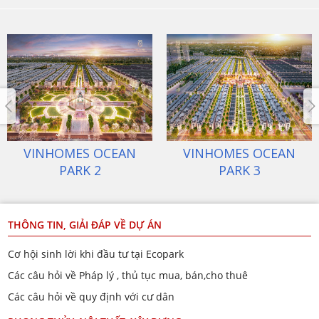
ECOPARK VĂN GIANG
VINHOMES OCEAN
PARK 1
THÔNG TIN, GIẢI ĐÁP VỀ DỰ ÁN
Cơ hội sinh lời khi đầu tư tại Ecopark
Các câu hỏi về Pháp lý , thủ tục mua, bán,cho thuê
Các câu hỏi về quy định với cư dân