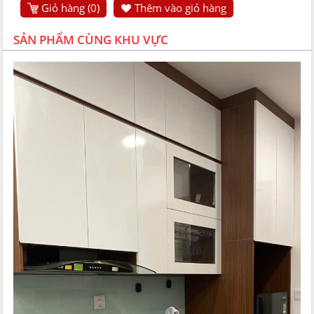
Giỏ hàng (
0
)
Thêm vào giỏ hàng
SẢN PHẨM CÙNG KHU VỰC