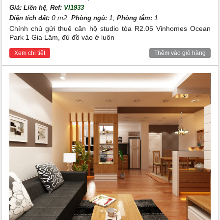
,
Giá:
Liên hệ
Ref:
VI1933
0 m2,
1,
1
Diện tích đất:
Phòng ngủ:
Phòng tắm:
Chính chủ gửi thuê căn hộ studio tòa R2.05 Vinhomes Ocean
Park 1 Gia Lâm, đủ đồ vào ở luôn
Xem chi tiết
Thêm vào giỏ hàng