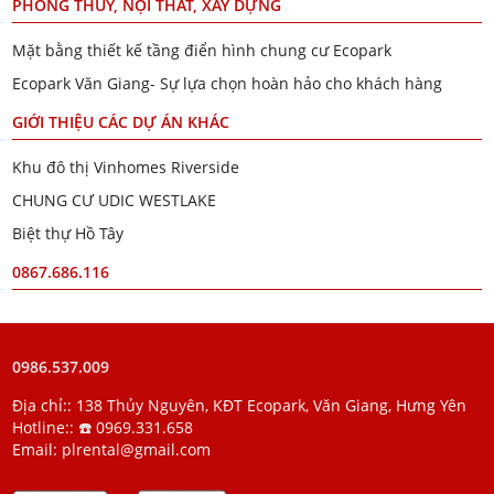
PHONG THỦY, NỘI THẤT, XÂY DỰNG
Mặt bằng thiết kế tầng điển hình chung cư Ecopark
Ecopark Văn Giang- Sự lựa chọn hoàn hảo cho khách hàng
GIỚI THIỆU CÁC DỰ ÁN KHÁC
Khu đô thị Vinhomes Riverside
CHUNG CƯ UDIC WESTLAKE
Biệt thự Hồ Tây
0867.686.116
0986.537.009
Địa chỉ:: 138 Thủy Nguyên, KĐT Ecopark, Văn Giang, Hưng Yên
Hotline::
☎️ 0969.331.658
Email:
plrental@gmail.com