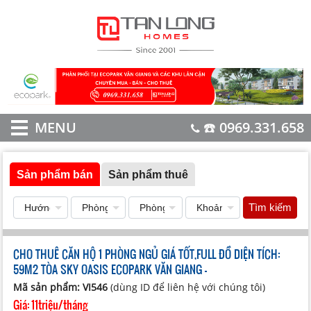
MENU
☎️ 0969.331.658
Sản phẩm bán
Sản phẩm thuê
Tìm kiếm
CHO THUÊ CĂN HỘ 1 PHÒNG NGỦ GIÁ TỐT,FULL ĐỒ DIỆN TÍCH:
59M2 TÒA SKY OASIS ECOPARK VĂN GIANG -
Mã sản phẩm: VI546
(dùng ID để liên hệ với chúng tôi)
Giá:
11triệu/tháng