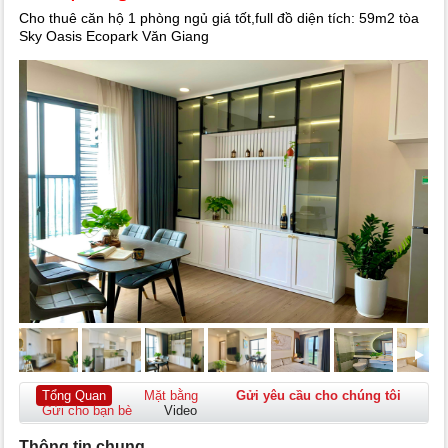
Cho thuê căn hộ 1 phòng ngủ giá tốt,full đồ diện tích: 59m2 tòa
Sky Oasis Ecopark Văn Giang
Tổng Quan
Mặt bằng
Gửi yêu cầu cho chúng tôi
Gửi cho bạn bè
Video
Thông tin chung