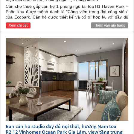
Cần cho thuê gấp căn hộ 1 phòng ngủ tại tòa H1 Haven Park –
Phân khu được mệnh danh là "Công viên trong đại công viên"
của Ecopark. Căn hộ được thiết kế và bố trí hợp lý, với đầy đủ
các trang thiết bị nội thất cho các phòng. Rất phù hợp cho các
Xem chi tiết
Thêm vào giỏ hàng
hộ gia đình trẻ
Bán căn hộ studio đầy đủ nội thất, hướng Nam tòa
R2.12 Vinhomes Ocean Park Gia Lâm, view tầng trung