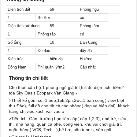
Diện tích đất
59
Phòng ngủ
1
Bể Bơi
có
Diện tích sử dụng
59
Phòng tắm
1
Phòng tập
có
Số tầng
10
Ban Công
1
Đồ đạc
đầy đủ
Kiến trúc
hiện đại
Hướng
Đông Nam
Phí quản lý/m2
Cập nhật
Thông tin chi tiết
Cho thuê căn hộ 1 phòng ngủ giá tốt,full đồ diện tích: 59m2
tòa Sky Oasis Ecopark Văn Giang -
>Thiết kế gồm có: 1 bếp,1pk,2pn,2wc,1 ban công( view biệt
thự Đảo), full đồ cho tất cả các phòng( đẹp và hiện đại). khách
hàng chỉ việc xách vali vào ở.
>Tiện ích: Gần trường học liên cấp( cấp 1,2,3), nhà trẻ, siêu
thị, nhà hàng, quán cà phê, công viên, khu vui chơi giải trí,
ngân hàng( VCB, Tech...),bể bơi, sân tennis, sân golf...
>Giá thuê: 11tr/ tháng