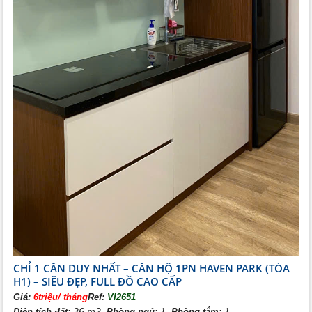
CHỈ 1 CĂN DUY NHẤT – CĂN HỘ 1PN HAVEN PARK (TÒA
H1) – SIÊU ĐẸP, FULL ĐỒ CAO CẤP
Giá:
6triệu/ tháng
Ref:
VI2651
36 m2,
1,
1
Diện tích đất:
Phòng ngủ:
Phòng tắm: