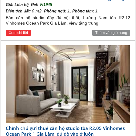
,
Giá:
Liên hệ
Ref:
VI1945
0 m2,
1,
1
Diện tích đất:
Phòng ngủ:
Phòng tắm:
Bán căn hộ studio đầy đủ nội thất, hướng Nam tòa R2.12
Vinhomes Ocean Park Gia Lâm, view tầng trung
Xem chi tiết
Thêm vào giỏ hàng
Chính chủ gửi thuê căn hộ studio tòa R2.05 Vinhomes
Ocean Park 1 Gia Lâm, đủ đồ vào ở luôn