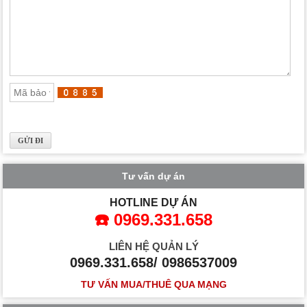
Tư vấn dự án
HOTLINE DỰ ÁN
☎️ 0969.331.658
LIÊN HỆ QUẢN LÝ
0969.331.658/ 0986537009
TƯ VẤN MUA/THUÊ QUA MẠNG