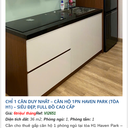
CHỈ 1 CĂN DUY NHẤT – CĂN HỘ 1PN HAVEN PARK (TÒA
H1) – SIÊU ĐẸP, FULL ĐỒ CAO CẤP
Giá:
6triệu/ tháng
Ref:
VI2651
36 m2,
1,
1
Diện tích đất:
Phòng ngủ:
Phòng tắm:
Cần cho thuê gấp căn hộ 1 phòng ngủ tại tòa H1 Haven Park –