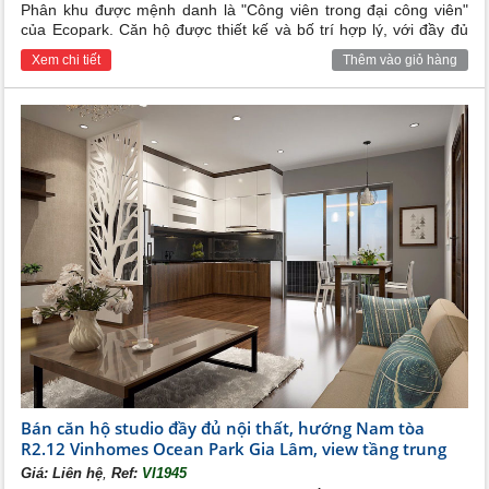
Phân khu được mệnh danh là "Công viên trong đại công viên"
của Ecopark. Căn hộ được thiết kế và bố trí hợp lý, với đầy đủ
các trang thiết bị nội thất cho các phòng. Rất phù hợp cho các
Xem chi tiết
Thêm vào giỏ hàng
hộ gia đình trẻ
Bán căn hộ studio đầy đủ nội thất, hướng Nam tòa
R2.12 Vinhomes Ocean Park Gia Lâm, view tầng trung
,
Giá:
Liên hệ
Ref:
VI1945