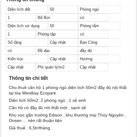
Diện tích đất
50
Phòng ngủ
1
Bể Bơi
có
Diện tích sử dụng
50
Phòng tắm
1
Phòng tập
có
Số tầng
Cập nhật
Ban Công
có
Đồ đạc
đầy đủ
Kiến trúc
Cập nhật
Hướng
Cập nhật
Phí quản lý/m2
Cập nhật
Thông tin chi tiết
Cho thuê căn hộ 1 phòng ngủ diện tích 50m2 đầy đủ nội thất
tại tòa Westbay Ecopark
Diện tích 50m2, 2 phòng ngủ , 1 vệ sinh
Căn hộ có đầy đủ nôi thất mới , sạch sẽ
Khu vực gần trường Edison , khu thương mại Thủy Nguyên ,
Onsen ... nên rất thuận tiện
Giá thuê : 6,5tr/tháng