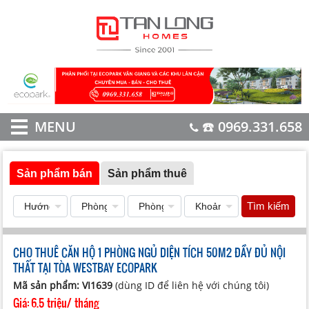
MENU
☎️ 0969.331.658
Sản phẩm bán
Sản phẩm thuê
Tìm kiếm
CHO THUÊ CĂN HỘ 1 PHÒNG NGỦ DIỆN TÍCH 50M2 ĐẦY ĐỦ NỘI
THẤT TẠI TÒA WESTBAY ECOPARK
Mã sản phẩm: VI1639
(dùng ID để liên hệ với chúng tôi)
Giá:
6.5 triệu/ tháng