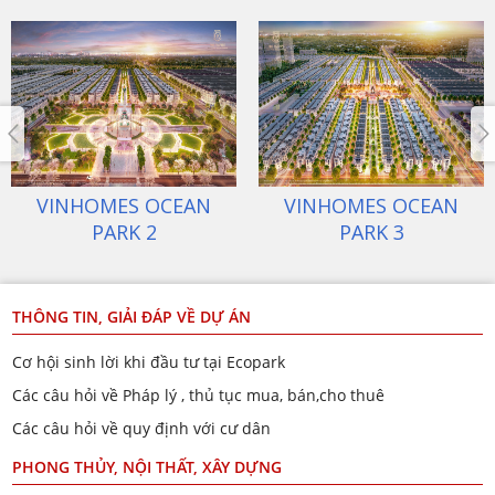
ECOPARK VĂN GIANG
VINHOMES OCEAN
PARK 1
THÔNG TIN, GIẢI ĐÁP VỀ DỰ ÁN
Cơ hội sinh lời khi đầu tư tại Ecopark
Các câu hỏi về Pháp lý , thủ tục mua, bán,cho thuê
Các câu hỏi về quy định với cư dân
PHONG THỦY, NỘI THẤT, XÂY DỰNG