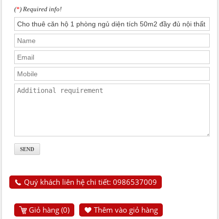
(
*
) Required info!
Quý khách liên hệ chi tiết: 0986537009
Giỏ hàng (
0
)
Thêm vào giỏ hàng