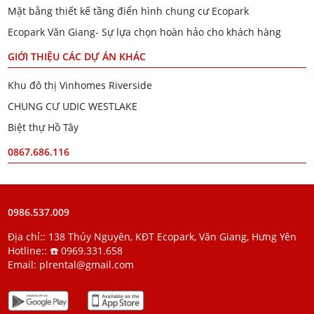
Mặt bằng thiết kế tầng điển hình chung cư Ecopark
Ecopark Văn Giang- Sự lựa chọn hoàn hảo cho khách hàng
GIỚI THIỆU CÁC DỰ ÁN KHÁC
Khu đô thị Vinhomes Riverside
CHUNG CƯ UDIC WESTLAKE
Biệt thự Hồ Tây
0867.686.116
0986.537.009
Địa chỉ:: 138 Thủy Nguyên, KĐT Ecopark, Văn Giang, Hưng Yên
Hotline::
☎️ 0969.331.658
Email:
plrental@gmail.com