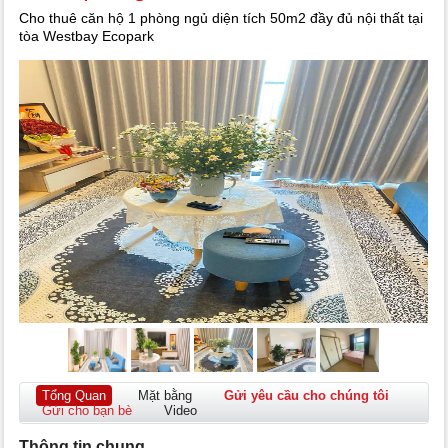
Cho thuê căn hộ 1 phòng ngủ diện tích 50m2 đầy đủ nội thất tại
tòa Westbay Ecopark
Tổng Quan
Mặt bằng
Gửi yêu cầu cho chúng tôi
Gửi cho bạn bè
Video
Thông tin chung