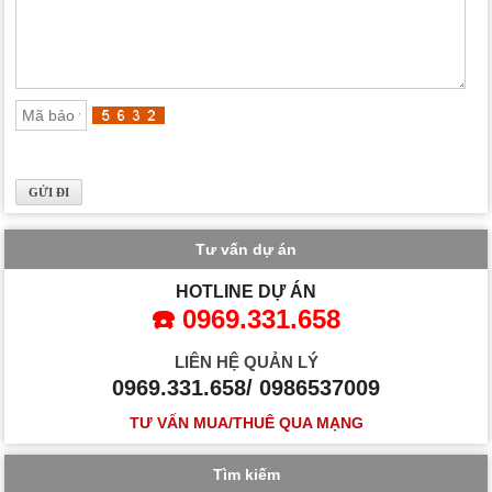
Tư vấn dự án
HOTLINE DỰ ÁN
☎️ 0969.331.658
LIÊN HỆ QUẢN LÝ
0969.331.658/ 0986537009
TƯ VẤN MUA/THUÊ QUA MẠNG
Tìm kiếm