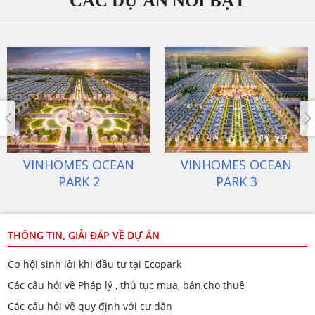
CÁC DỰ ÁN NỔI BẬT
ECOPARK VĂN GIANG
VINHOMES OCEAN
PARK 1
THÔNG TIN, GIẢI ĐÁP VỀ DỰ ÁN
Cơ hội sinh lời khi đầu tư tại Ecopark
Các câu hỏi về Pháp lý , thủ tục mua, bán,cho thuê
Các câu hỏi về quy định với cư dân