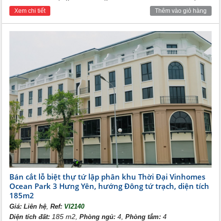
nhà. Hiện trạng ( bàn giao theo CĐT)
Xem chi tiết
Thêm vào giỏ hàng
Bán cắt lỗ biệt thự tứ lập phân khu Thời Đại Vinhomes
Ocean Park 3 Hưng Yên, hướng Đông tứ trạch, diện tích
185m2
,
Giá:
Liên hệ
Ref:
VI2140
185 m2,
4,
4
Diện tích đất:
Phòng ngủ:
Phòng tắm: