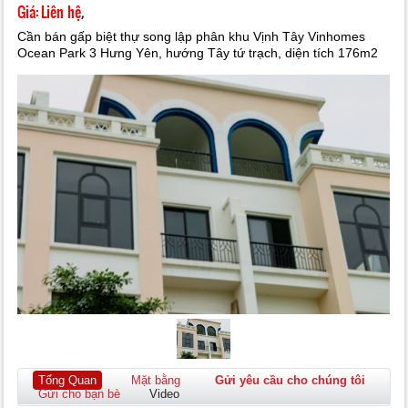
Giá:
Liên hệ
,
Cần bán gấp biệt thự song lập phân khu Vịnh Tây Vinhomes
Ocean Park 3 Hưng Yên, hướng Tây tứ trạch, diện tích 176m2
Tổng Quan
Mặt bằng
Gửi yêu cầu cho chúng tôi
Gửi cho bạn bè
Video