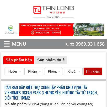
MENU
☎️ 0969.331.658
Sản phẩm bán
Sản phẩm thuê
Tìm kiếm
CẦN BÁN GẤP BIỆT THỰ SONG LẬP PHÂN KHU VỊNH TÂY
VINHOMES OCEAN PARK 3 HƯNG YÊN, HƯỚNG TÂY TỨ TRẠCH,
DIỆN TÍCH 176M2
Mã sản phẩm: VI2154
(dùng ID để liên hệ với chúng tôi)