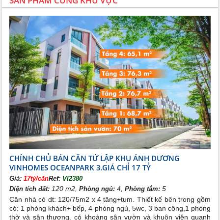
SẢN PHẨM CÙNG KHU VỰC
CHÍNH CHỦ BÁN CĂN TỨ LẬP KHU ÁNH DƯƠNG
VINHOMES OCEANPARK 3.GIÁ CHỈ 17 TỶ
Giá:
17tỷ/căn
Ref:
VI2380
120 m2,
4,
5
Diện tích đất:
Phòng ngủ:
Phòng tắm:
Căn nhà có dt: 120/75m2 x 4 tâng+tum. Thiết kế bên trong gồm
có: 1 phòng khách+ bếp, 4 phòng ngủ, 5wc, 3 ban công,1 phòng
thờ và sân thượng. có khoảng sân vườn và khuôn viên quanh