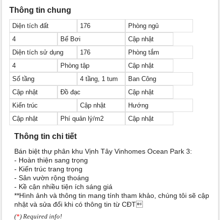
Thông tin chung
Diện tích đất
176
Phòng ngủ
4
Bể Bơi
Cập nhật
Diện tích sử dụng
176
Phòng tắm
4
Phòng tập
Cập nhật
Số tầng
4 tầng, 1 tum
Ban Công
Cập nhật
Đồ đạc
Cập nhật
Kiến trúc
Cập nhật
Hướng
Cập nhật
Phí quản lý/m2
Cập nhật
Thông tin chi tiết
Bán biệt thự phân khu Vịnh Tây Vinhomes Ocean Park 3:
- Hoàn thiện sang trọng
- Kiến trúc trang trọng
- Sân vườn rộng thoáng
- Kề cận nhiều tiện ích sáng giá
**Hình ảnh và thông tin mang tính tham khảo, chúng tôi sẽ cập
nhật và sửa đổi khi có thông tin từ CĐT
(
*
) Required info!