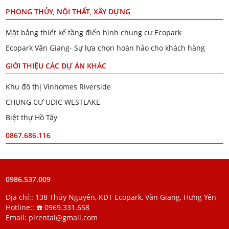
PHONG THỦY, NỘI THẤT, XÂY DỰNG
Mặt bằng thiết kế tầng điển hình chung cư Ecopark
Ecopark Văn Giang- Sự lựa chọn hoàn hảo cho khách hàng
GIỚI THIỆU CÁC DỰ ÁN KHÁC
Khu đô thị Vinhomes Riverside
CHUNG CƯ UDIC WESTLAKE
Biệt thự Hồ Tây
0867.686.116
0986.537.009
Địa chỉ:: 138 Thủy Nguyên, KĐT Ecopark, Văn Giang, Hưng Yên
Hotline::
☎️ 0969.331.658
Email:
plrental@gmail.com