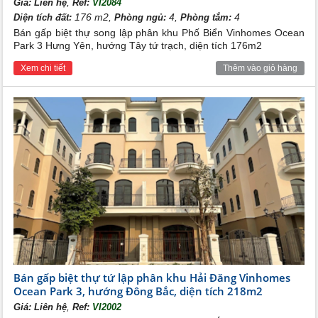
,
Giá:
Liên hệ
Ref:
VI2084
176 m2,
4,
4
Diện tích đất:
Phòng ngủ:
Phòng tắm:
Bán gấp biệt thự song lập phân khu Phố Biển Vinhomes Ocean
Park 3 Hưng Yên, hướng Tây tứ trạch, diện tích 176m2
Xem chi tiết
Thêm vào giỏ hàng
Bán gấp biệt thự tứ lập phân khu Hải Đăng Vinhomes
Ocean Park 3, hướng Đông Bắc, diện tích 218m2
,
Giá:
Liên hệ
Ref:
VI2002