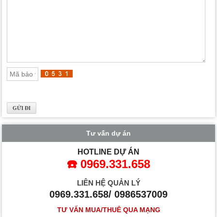
Tư vấn dự án
HOTLINE DỰ ÁN
☎️ 0969.331.658
LIÊN HỆ QUẢN LÝ
0969.331.658/ 0986537009
TƯ VẤN MUA/THUÊ QUA MẠNG