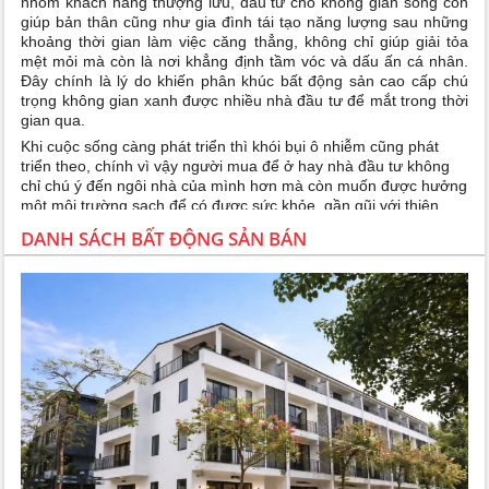
nhóm khách hàng thượng lưu, đầu tư cho không gian sống còn
giúp bản thân cũng như gia đình tái tạo năng lượng sau những
khoảng thời gian làm việc căng thẳng, không chỉ giúp giải tỏa
mệt mỏi mà còn là nơi khẳng định tầm vóc và dấu ấn cá nhân.
Đây chính là lý do khiến phân khúc bất động sản cao cấp chú
trọng không gian xanh được nhiều nhà đầu tư để mắt trong thời
gian qua.
Khi cuộc sống càng phát triển thì khói bụi ô nhiễm cũng phát
triển theo, chính vì vậy người mua để ở hay nhà đầu tư không
chỉ chú ý đến ngôi nhà của mình hơn mà còn muốn được hưởng
một môi trường sạch để có được sức khỏe, gần gũi với thiên
nhiên và tiện ích sống xung quanh. Họ cũng chú trọng nhiều vào
DANH SÁCH BẤT ĐỘNG SẢN BÁN
chất lượng quản lý dự án, theo hướng tăng cường các hoạt
động giữ gìn vệ sinh chung và các yếu tố liên quan đến sức
khỏe khác. Có thể khẳng định rằng các căn hộ chung cư
Ecopark đáp ứng được tất cả các điều đó…
Nhắc đến khu đô thị Ecopark là đồng nghĩa với việc bạn đang
nói tới một ” thành phố ” xanh tươi đáng sống bậc nhất miền
Bắc. Khi đến với khu đô thị Ecopark, thứ không thể thiếu đó
chính là cây xanh. Tại nơi đây, các khu căn hộ chung cư
Ecopark được bao quanh bởi một màu xanh tươi mát của các
loại cây trồng lớn nhỏ. Ở Ecopark, không gian cây xanh, mặt
nước có diện tích lên tới 110ha, đạt tỷ lệ 125 cây/người. Ngoài
không gian sống tràn ngập màu xanh, Ecopark còn có hệ thống
an ninh đảm bảo, chất lượng không khí trong lành, hệ thống