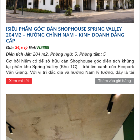
giáo dục chuẩn quốc tế và đa dạng tiện ích hiện đại sẽ khiến tất
cả các cư dân hài lòng khi sống ở nơi đây…
[SIÊU PHẨM GÓC] BÁN SHOPHOUSE SPRING VALLEY
204M2 – HƯỚNG CHÍNH NAM – KINH DOANH ĐẲNG
CẤP
Giá:
34,x tỷ
Ref:
VI2668
204 m2,
5,
5
Diện tích đất:
Phòng ngủ:
Phòng tắm:
Cơ hội hiếm có để sở hữu căn Shophouse góc diện tích khủng
tại phân khu Spring Valley (Khu 1C) – trái tim xanh của Ecopark
Văn Giang. Với vị trí đắc địa và hướng Nam lý tưởng, đây là tài
sản giữ tiền và sinh lời bền vững cho các nhà đầu tư tầm cỡ.
Xem chi tiết
Thêm vào giỏ hàng
Tổng quan chung cư Ecopark Văn Giang
I. TỔNG QUAN DỰ ÁN ECOPARK VĂN GIANG,
HƯNG YÊN
Dự án
chung cư Ecopark Văn Giang
, Hưng Yên tọa lạc
trên khu đất rộng gần 500 ha, được khởi công xây dựng