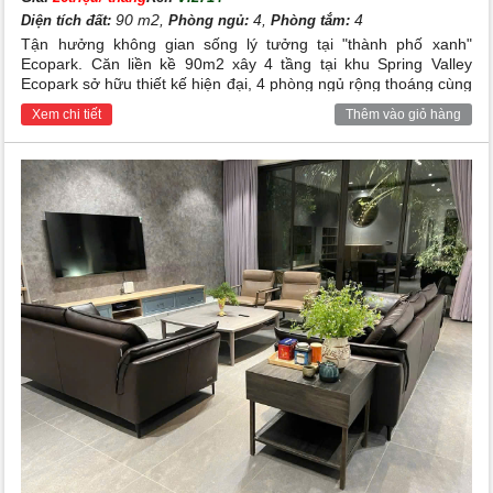
-
204 căn biệt thự Vườn Tùng, cùng với khu nhà
90 m2,
4,
4
Diện tích đất:
Phòng ngủ:
Phòng tắm:
phố Trúc.
Tận hưởng không gian sống lý tưởng tại "thành phố xanh"
Ecopark. Căn liền kề 90m2 xây 4 tầng tại khu Spring Valley
Ecopark sở hữu thiết kế hiện đại, 4 phòng ngủ rộng thoáng cùng
II. VỊ TRÍ DỰ ÁN ECOPARK VĂN GIANG
nội thất full đồ đẹp, đáp ứng hoàn hảo nhu cầu an cư lâu dài
1. Vị trí
Xem chi tiết
Thêm vào giỏ hàng
hoặc làm văn phòng chuyên nghiệp.
Chung cư
được quy hoạch về phía
Ecopark Văn Giang
Đông Nam thành phố Hà Nội, nằm tại huyện Văn
Giang, tỉnh Hưng Yên, liền kề làng gốm Bát Tràng,
cách trung tâm
12.8 km.
thủ đô Hà Nội