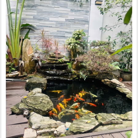
xanh Ecopark.
Đặc biệt, cư dân ở Khu căn hộ Landmark Onsen còn được
hưởng tắm nước suối khoáng nóng với nhiều khoáng chất đưa
lên tận căn hộ, ngoài ra các cư dân ở Landmark Onsen rất
thuận tiện khi có một dãy phố kinh doanh sầm uất trải dài 7,5km
đáp ứng các nhu cầu mua sắm, ẩm thực giải trí…
Bên cạnh đó, các công trình tiện ích khác như trường học quốc
tế, trung tâm y tế, khu vui chơi cho trẻ em, câu lạc bộ giải trí, bể
bơi, sân tennis, công viên cây xanh… sẽ đảm bảo, đáp ứng cho
cư dân tận hưởng môi trường sống sinh thái trong một thành
phố chức năng với đầy đủ tiện nghi đạt tiêu chuẩn quốc tế.
- Có 2 Tòa căn hộ (
tòa
Landmark
L1 – L2)
+Các loại diện tích điển hình: Sudio(31-32m2), 1PN
1WC (35-36m2), 2PN 2WC (58-60-72m2), 3PN 2WC
(85 -91-114-123m2). Có căn Penhouse, Duplex,
Garden
+
loại căn hộ đặc biệt:
Garden Villa (trần cao 6m), Mezza tầng
19(trần cao 7m), Sky Villa tầng 21 (trần cao 6m), Penthouse
tầng 38,39 (trần cao 9m)
*
Khu Căn Hộ Sky Oasis
Khu căn hộ
Chung cư Sky Oasis Ecopark
Residences Ecopark