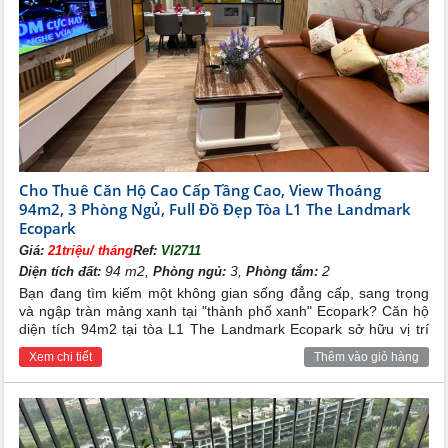
Giang
2. Tiện ích tuyệt hảo
Song song với việc hoàn thiện các căn hộ, những tiện
ích đi kèm như bệnh viện. Trường học Đoàn thị điểm
Ecopark, khu trung tâm thương mại, bể bơi, sân tennis,
câu lạc bộ, công viên cây xanh, sân chơi trẻ em đều
được tiến hành đồng bộ ngay trong giai đoạn 1 nhằm
mang lại sự yên tâm, thoải mái, đầy đủ tiện nghi cho
dân cư tới sống tại đây.
Cho Thuê Căn Hộ Cao Cấp Tầng Cao, View Thoáng
94m2, 3 Phòng Ngủ, Full Đồ Đẹp Tòa L1 The Landmark
Ecopark
Giá:
21triệu/ tháng
Ref:
VI2711
94 m2,
3,
2
Diện tích đất:
Phòng ngủ:
Phòng tắm:
Bạn đang tìm kiếm một không gian sống đẳng cấp, sang trọng
và ngập tràn mảng xanh tại "thành phố xanh" Ecopark? Căn hộ
diện tích 94m2 tại tòa L1 The Landmark Ecopark sở hữu vị trí
tầng cao view thoáng đãng cùng hệ thống full đồ nội thất đẹp
Xem chi tiết
Thêm vào giỏ hàng
lung linh chính là lựa chọn hoàn hảo dành cho gia đình bạn.