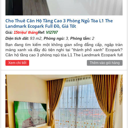
Cho Thuê Căn Hộ Tầng Cao 3 Phòng Ngủ Tòa L1 The
Landmark Ecopark Full Đồ, Giá Tốt
Giá:
15triệu/ tháng
Ref:
VI2707
93 m2,
3,
2
Diện tích đất:
Phòng ngủ:
Phòng tắm:
Bạn đang tìm kiếm một không gian sống đẳng cấp, ngập tràn
mảng xanh và đầy đủ tiện nghi tại "thành phố xanh" Ecopark?
Căn hộ tầng cao 3 phòng ngủ tòa L1 The Landmark Ecopark full
đồ với mức giá cho thuê cực kỳ hấp dẫn chính là sự lựa chọn
Xem chi tiết
Thêm vào giỏ hàng
hoàn hảo dành cho gia đình bạn.