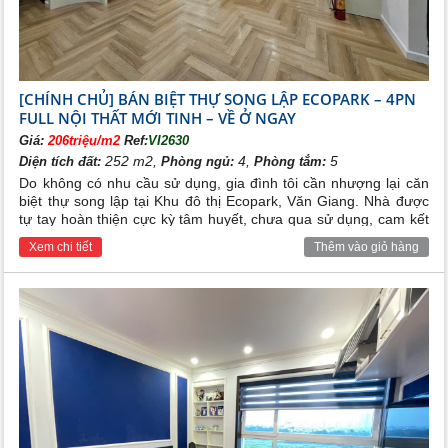
mại Thủy Nguyên.
Với vị trí ngay sát trung tâm của phân khu Aqua Bay, chủ nhân
các
căn hộ Ecopark
West Bay tận hưởng toàn bộ các tiện ích
lân cận như:
1. Học viện Golf EPGA
[CHÍNH CHỦ] BÁN BIỆT THỰ SONG LẬP ECOPARK – 4PN
FULL NỘI THẤT MỚI TINH – VỀ Ở NGAY
2. Khu công viên ven hồ Marina Waterfront Part
Giá:
206triệu/m2
Ref:
VI2630
3. Khu liên hợp thể thao Ecopark Sports Arena
252 m2,
4,
5
Diện tích đất:
Phòng ngủ:
Phòng tắm:
4. Trường liên cấp Nguyễn Siêu
Do không có nhu cầu sử dụng, gia đình tôi cần nhượng lại căn
5. Khu trung tâm thương mại mặt hồ
biệt thự song lập tại Khu đô thị Ecopark, Văn Giang. Nhà được
Với hàng loạt các tiện ích thiết yếu khác như: an ninh 24/24,
tự tay hoàn thiện cực kỳ tâm huyết, chưa qua sử dụng, cam kết
khu nhà Câu lạc bộ với bể bơi, gym, sauna, chuỗi siệu thị tiện
ảnh thật 100%.
Xem chi tiết
Thêm vào giỏ hàng
ích, chợ ướt truyền thống, phòng khám y tế cộng đồng, xe bus
Ecopark, 2 trường liên cấp song ngữ quốc tế Well Spring và
trường Edison cùng hàng loạt hệ thống trường mầm non.
- 4 tòa Căn hộ ( Tòa A-B-C-D).Các loại diện tích điển
hình: 45m2, 50m2, 55m2,60m2, 65m2, 90m2