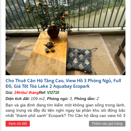
Tiện ích hoàn hảo khu chung cư Ecopark Văn Giang
Cho Thuê Căn Hộ Tầng Cao, View Hồ 3 Phòng Ngủ, Full
Đồ, Giá Tốt Tòa Lake 2 Aquabay Ecopark
Giá:
14triệu/ tháng
Ref:
VI2710
109 m2,
3,
2
Diện tích đất:
Phòng ngủ:
Phòng tắm:
Bạn và gia đình đang tìm kiếm một không gian sống trong lành,
sang trọng và đầy đủ tiện nghi ngay tại phân khu sôi động bậc
nhất "thành phố xanh" Ecopark? Thì Căn hộ tầng cao view hồ 3
phòng ngủ tại tòa Lake 2 Aquabay Ecopark full đồ với mức giá
Xem chi tiết
Thêm vào giỏ hàng
cực kỳ hấp dẫn trên chính là lựa chọn tốt nhất cho bạn và gia