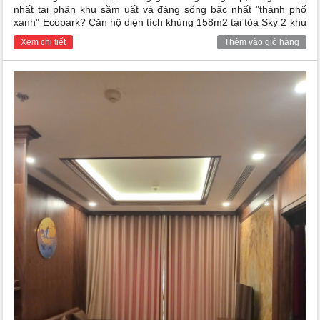
nhất tại phân khu sầm uất và đáng sống bậc nhất "thành phố
xanh" Ecopark? Căn hộ diện tích khủng 158m2 tại tòa Sky 2 khu
Aquabay Ecopark sở hữu vị trí tầng cao view hồ thoáng đạt, full
Xem chi tiết
Thêm vào giỏ hàng
nội thất sang trọng chính là lựa chọn hoàn hảo cho gia đình đa
thế hệ hoặc các chuyên gia nước ngoài.