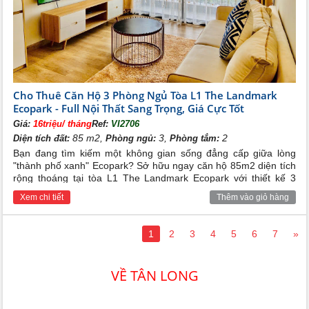
Cho Thuê Căn Hộ 3 Phòng Ngủ Tòa L1 The Landmark
Ecopark - Full Nội Thất Sang Trọng, Giá Cực Tốt
Giá:
16triệu/ tháng
Ref:
VI2706
85 m2,
3,
2
Diện tích đất:
Phòng ngủ:
Phòng tắm:
Bạn đang tìm kiếm một không gian sống đẳng cấp giữa lòng
"thành phố xanh" Ecopark? Sở hữu ngay căn hộ 85m2 diện tích
rộng thoáng tại tòa L1 The Landmark Ecopark với thiết kế 3
phòng ngủ hiện đại, full nội thất sang trọng và mức giá cho thuê
Xem chi tiết
Thêm vào giỏ hàng
vô cùng hấp dẫn.
1
2
3
4
5
6
7
»
VỀ TÂN LONG