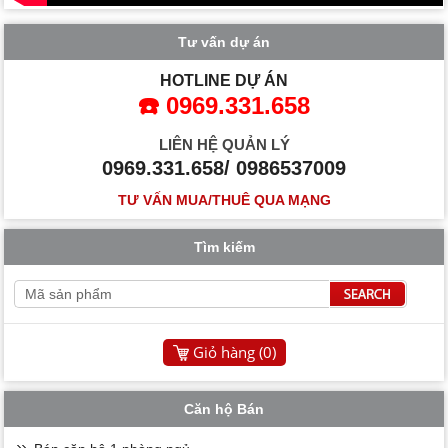
Tư vấn dự án
HOTLINE DỰ ÁN
☎️ 0969.331.658
LIÊN HỆ QUẢN LÝ
0969.331.658/ 0986537009
TƯ VẤN MUA/THUÊ QUA MẠNG
Tìm kiếm
Giỏ hàng (
0
)
Căn hộ Bán