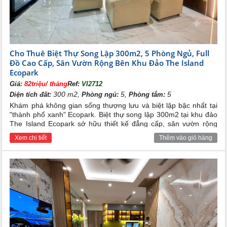
xanh, gần gũi với thiên nhiên và hệ thống dịch vụ tiện
ích hoàn hảo. Khu chung cư Rừng cọ hứa hẹn sẽ cho
bạn thay đổi cách nhìn về chung cư truyền thống, cuộc
sống tiện nghi nhất.
III. DỊCH VỤ KHU ĐÔ THỊ ECOPARK VĂN
Cho Thuê Biệt Thự Song Lập 300m2, 5 Phòng Ngủ, Full
GIANG
Đồ Cao Cấp, Sân Vườn Rộng Bên Khu Đảo The Island
1. Khu nhà hàng và mua sắm
Ecopark
Giá:
82triệu/ tháng
Ref:
VI2712
Với quy mô lớn, thiết kế hài hòa, phục vụ nhu cầu mua
300 m2,
5,
5
sắm cho cư dân sinh sống, với chỗi thiết kế sự kiện gắn
Diện tích đất:
Phòng ngủ:
Phòng tắm:
kết cộng đồng.
Khám phá không gian sống thượng lưu và biệt lập bậc nhất tại
"thành phố xanh" Ecopark. Biệt thự song lập 300m2 tại khu đảo
The Island Ecopark sở hữu thiết kế đẳng cấp, sân vườn rộng
thoáng cùng nội thất full đồ cao cấp, mang đến trải nghiệm nghỉ
Xem chi tiết
Thêm vào giỏ hàng
dưỡng 6 sao hoàn hảo cho gia đình bạn.
Hệ thống nhà hàng và mua sắm chung cư
Ecopark Văn