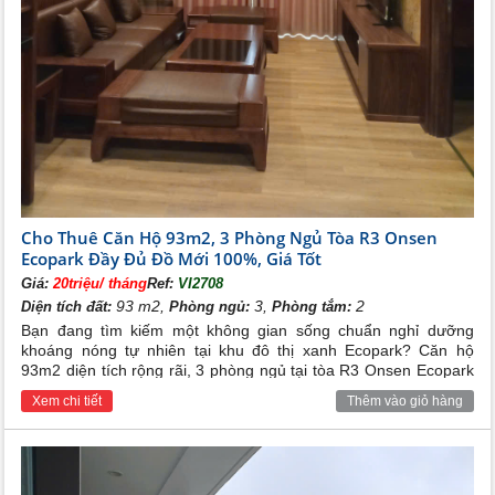
Cho Thuê Căn Hộ 93m2, 3 Phòng Ngủ Tòa R3 Onsen
Ecopark Đầy Đủ Đồ Mới 100%, Giá Tốt
Giá:
20triệu/ tháng
Ref:
VI2708
93 m2,
3,
2
Diện tích đất:
Phòng ngủ:
Phòng tắm:
Bạn đang tìm kiếm một không gian sống chuẩn nghỉ dưỡng
khoáng nóng tự nhiên tại khu đô thị xanh Ecopark? Căn hộ
93m2 diện tích rộng rãi, 3 phòng ngủ tại tòa R3 Onsen Ecopark
với đầy đủ nội thất cao cấp đang cần cho thuê gấp với mức giá
Xem chi tiết
Thêm vào giỏ hàng
ưu đãi nhất thị trường.