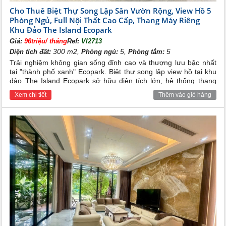
Cho Thuê Biệt Thự Song Lập Sân Vườn Rộng, View Hồ 5
Phòng Ngủ, Full Nội Thất Cao Cấp, Thang Máy Riêng
Khu Đảo The Island Ecopark
Giá:
96triệu/ tháng
Ref:
VI2713
300 m2,
5,
5
Diện tích đất:
Phòng ngủ:
Phòng tắm:
Trải nghiệm không gian sống đỉnh cao và thượng lưu bậc nhất
tại "thành phố xanh" Ecopark. Biệt thự song lập view hồ tại khu
đảo The Island Ecopark sở hữu diện tích lớn, hệ thống thang
máy hiện đại, sân vườn rộng thoáng cùng nội thất full đồ cao
Xem chi tiết
Thêm vào giỏ hàng
cấp chính là chốn an cư hoàn hảo dành cho giới tinh hoa.
Vị trí chung cư Rừng Cọ Ecopark Văn Giang
Nằm ở thượng lưu sông Bắc Hưng Hải và được kết nối
với cầu Thanh Trì, đường vành đai 3, cầu Vĩnh Tuy,
cầu Chương Dương, cách quốc lộ 1A xuyên Bắc Nam
4km, thuận lợi cho giao thương.
Khu đô thị cao cấp Ecopark Văn Giang
Khu chung cư cao cấp Ecopark Văn Giang là khu căn
hộ hiện đại đầu tiên được triển khai trong
khu đô thị
Ecopark
. Với mô hình thiết kế thông minh, không gian