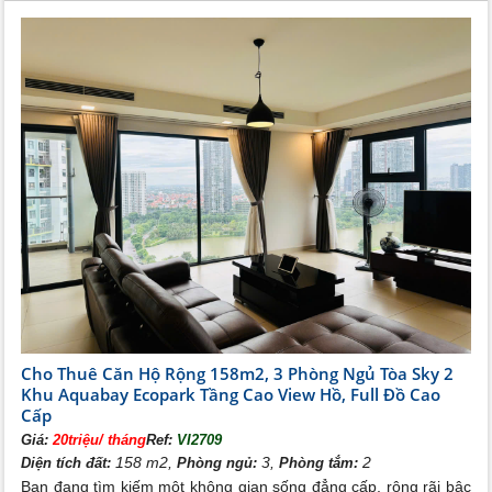
đình.
Cho Thuê Căn Hộ Rộng 158m2, 3 Phòng Ngủ Tòa Sky 2
Khu Aquabay Ecopark Tầng Cao View Hồ, Full Đồ Cao
Cấp
Giá:
20triệu/ tháng
Ref:
VI2709
158 m2,
3,
2
Diện tích đất:
Phòng ngủ:
Phòng tắm:
Bạn đang tìm kiếm một không gian sống đẳng cấp, rộng rãi bậc