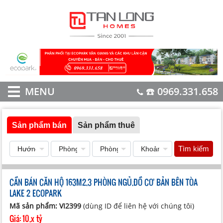
MENU
☎️ 0969.331.658
Sản phẩm bán
Sản phẩm thuê
Tìm kiếm
CẦN BÁN CĂN HỘ 163M2,3 PHÒNG NGỦ,ĐỒ CƠ BẢN BÊN TÒA
LAKE 2 ECOPARK
Mã sản phẩm: VI2399
(dùng ID để liên hệ với chúng tôi)
Giá:
10,x tỷ