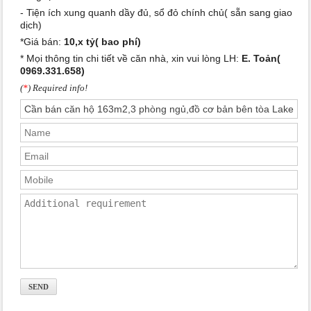
- Tiện ích xung quanh dầy đủ, sổ đỏ chính chủ( sẵn sang giao
dịch)
*Giá bán:
10,x tỷ( bao phí)
* Mọi thông tin chi tiết về căn nhà, xin vui lòng LH:
E. Toản(
0969.331.658)
(
*
) Required info!