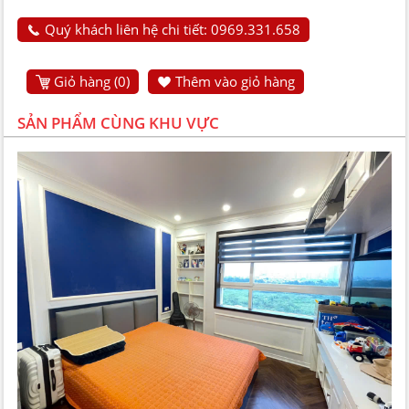
Quý khách liên hệ chi tiết: 0969.331.658
Giỏ hàng (
0
)
Thêm vào giỏ hàng
SẢN PHẨM CÙNG KHU VỰC