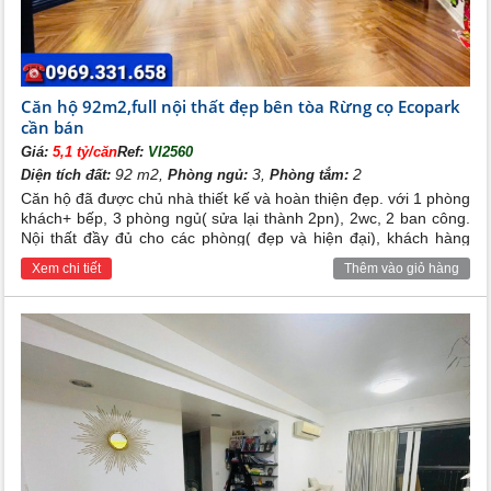
Căn hộ 92m2,full nội thất đẹp bên tòa Rừng cọ Ecopark
cần bán
Giá:
5,1 tỷ/căn
Ref:
VI2560
92 m2,
3,
2
Diện tích đất:
Phòng ngủ:
Phòng tắm:
Căn hộ đã được chủ nhà thiết kế và hoàn thiện đẹp. với 1 phòng
khách+ bếp, 3 phòng ngủ( sửa lại thành 2pn), 2wc, 2 ban công.
Nội thất đầy đủ cho các phòng( đẹp và hiện đại), khách hàng
mua về chỉ việc mang vali cá nhân vào ở. Tiện ích xung quanh
Xem chi tiết
Thêm vào giỏ hàng
đầy đủ, an ninh tốt, dân trí cao