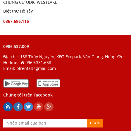
CHUNG CƯ UDIC WESTLAKE
Biệt thự Hồ Tây
0867.686.116
0986.537.009
Địa chỉ:: 138 Thủy Nguyên, KĐT Ecopark, Văn Giang, Hưng Yên
Hotline::
☎️ 0969.331.658
Email:
plrental@gmail.com
Chúng tôi trên Facebook
Gửi đi