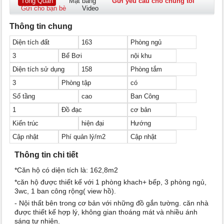
Tổng Quan
Mặt bằng
Gửi yêu cầu cho chúng tôi
Gửi cho bạn bè
Video
Thông tin chung
Diện tích đất
163
Phòng ngủ
3
Bể Bơi
nội khu
Diện tích sử dụng
158
Phòng tắm
3
Phòng tập
có
Số tầng
cao
Ban Công
1
Đồ đạc
cơ bản
Kiến trúc
hiện đại
Hướng
Cập nhật
Phí quản lý/m2
Cập nhật
Thông tin chi tiết
*Căn hộ có diện tích là: 162,8m2
*căn hộ được thiết kế với 1 phòng khach+ bếp, 3 phòng ngủ,
3wc, 1 ban công rộng( view hồ).
- Nội thất bên trong cơ bản với những đồ gắn tường. căn nhà
được thiết kế hợp lý, không gian thoáng mát và nhiều ánh
sáng tự nhiên.