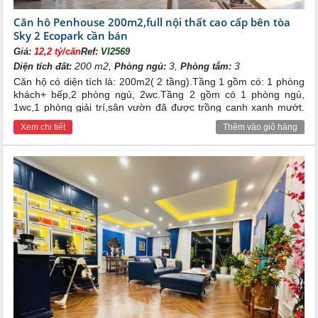
Căn hô Penhouse 200m2,full nội thất cao cấp bên tòa
Sky 2 Ecopark cần bán
Giá:
12,2 tỷ/căn
Ref:
VI2569
200 m2,
3,
3
Diện tích đất:
Phòng ngủ:
Phòng tắm:
Căn hộ có diện tích là: 200m2( 2 tầng).Tầng 1 gồm có: 1 phòng
khách+ bếp,2 phòng ngủ, 2wc.Tầng 2 gồm có 1 phòng ngủ,
1wc,1 phòng giải trí,sân vườn đã được trồng canh xanh mướt.
Nội thất bên trong đã được chủ nhà trang bị đầy đủ cho các
Xem chi tiết
Thêm vào giỏ hàng
phòng( đẹp và cao cấp), khách hàng mua về chỉ cần mang vali
cá nhân vào ở. Tiện ích xung quanh đày đủ, dân trí cao ,an ninh
tốt, bảo vệ 24/24h