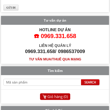
Tư vấn dự án
HOTLINE DỰ ÁN
☎️ 0969.331.658
LIÊN HỆ QUẢN LÝ
0969.331.658/ 0986537009
TƯ VẤN MUA/THUÊ QUA MẠNG
Tìm kiếm
Giỏ hàng (
0
)