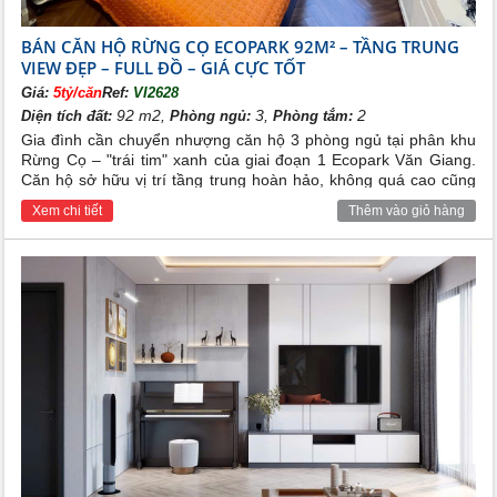
BÁN CĂN HỘ RỪNG CỌ ECOPARK 92M² – TẦNG TRUNG
VIEW ĐẸP – FULL ĐỒ – GIÁ CỰC TỐT
Giá:
5tỷ/căn
Ref:
VI2628
92 m2,
3,
2
Diện tích đất:
Phòng ngủ:
Phòng tắm:
Gia đình cần chuyển nhượng căn hộ 3 phòng ngủ tại phân khu
Rừng Cọ – "trái tim" xanh của giai đoạn 1 Ecopark Văn Giang.
Căn hộ sở hữu vị trí tầng trung hoàn hảo, không quá cao cũng
không quá thấp, tầm nhìn bao trọn mảng xanh đại ngàn.
Xem chi tiết
Thêm vào giỏ hàng