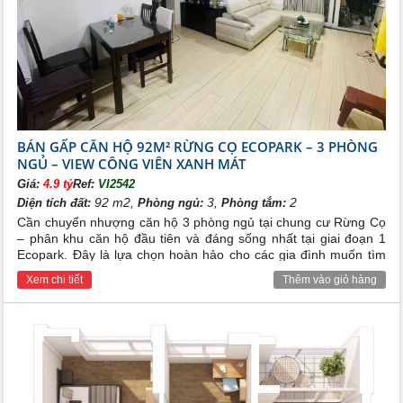
BÁN GẤP CĂN HỘ 92M² RỪNG CỌ ECOPARK – 3 PHÒNG
NGỦ – VIEW CÔNG VIÊN XANH MÁT
Giá:
4.9 tỷ
Ref:
VI2542
92 m2,
3,
2
Diện tích đất:
Phòng ngủ:
Phòng tắm:
Cần chuyển nhượng căn hộ 3 phòng ngủ tại chung cư Rừng Cọ
– phân khu căn hộ đầu tiên và đáng sống nhất tại giai đoạn 1
Ecopark. Đây là lựa chọn hoàn hảo cho các gia đình muốn tìm
kiếm không gian sống xanh, yên tĩnh và đầy đủ tiện ích.
Xem chi tiết
Thêm vào giỏ hàng