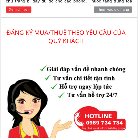
chủ trang bị đầy đủ đồ cho các phòng. Thuộc tầng trung tòa
nhà, view nhìn ra Vinhomes ocean park 1. Tiện ích xung quanh
Xem chi tiết
Thêm vào giỏ hàng
đầy đủ, an ninh và bảo vệ 24/24h
ĐĂNG KÝ MUA/THUÊ THEO YÊU CẦU CỦA
QUÝ KHÁCH