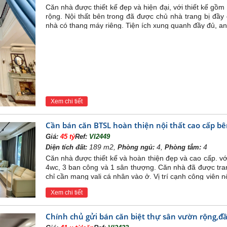
Căn nhà được thiết kế đẹp và hiện đại, với thiết kế g
rộng. Nội thất bên trong đã được chủ nhà trang bị đầ
nhà có thang máy riêng. Tiện ích xung quanh đầy đủ, a
Xem chi tiết
Cần bán căn BTSL hoàn thiện nội thất cao cấp b
Giá:
45 tỷ
Ref:
VI2449
189 m2,
4,
4
Diện tích đất:
Phòng ngủ:
Phòng tắm:
Căn nhà được thiết kế và hoàn thiện đẹp và cao cấp. v
4wc, 3 ban công và 1 sân thượng. Căn nhà đã được tran
chỉ cần mang vali cá nhân vào ở. Vị trí cạnh công viên 
24/24h
Xem chi tiết
Chính chủ gửi bán căn biệt thự sân vườn rộng,đ