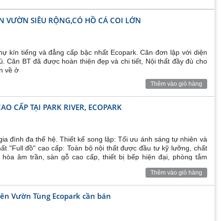
N VƯỜN SIÊU RỘNG,CÓ HỒ CÁ COI LỚN
hự kín tiếng và đẳng cấp bậc nhất Ecopark. Căn đơn lập với diện
hủ. Căn BT đã được hoàn thiện đẹp và chi tiết, Nội thất đầy đủ cho
n về ở
Thêm vào giỏ hàng
AO CẤP TẠI PARK RIVER, ECOPARK
gia đình đa thế hệ. Thiết kế song lập: Tối ưu ánh sáng tự nhiên và
hất "Full đồ" cao cấp: Toàn bộ nội thất được đầu tư kỹ lưỡng, chất
u hòa âm trần, sàn gỗ cao cấp, thiết bị bếp hiện đại, phòng tắm
nh kỳ, sẵn sàng bàn giao ngay. Pháp lý: Sổ đỏ chính chủ, giao dịch
Thêm vào giỏ hàng
di chuyển đến các tiện ích chung của KĐT Ecopark: Công viên Hồ
Edison, Greenfiled, bệnh viện
bên Vườn Tùng Ecopark cần bán