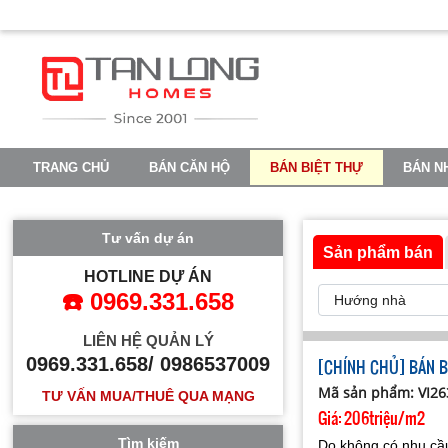
TRANG CHỦ
BÁN CĂN HỘ
BÁN BIỆT THỰ
BÁN N
VINHOMES OCEAN PARK 2
VINHOMES OCEAN PARK 3
Tư vấn dự án
Sản phẩm bán
HOTLINE DỰ ÁN
☎️ 0969.331.658
LIÊN HỆ QUẢN LÝ
0969.331.658/ 0986537009
[CHÍNH CHỦ] BÁN BI
Mã sản phẩm: VI2
TƯ VẤN MUA/THUÊ QUA MẠNG
Giá:
206triệu/m2
Tìm kiếm
Do không có nhu cầu 