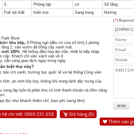
5
Phòng tập
có
Số tầng
Full nội thất
Kiến trúc
Sang trọng
Hướng
(
*
) Required
 Park River
hách+ khu bếp,
4 Phòng ngủ (đều có cửa sổ lớn),1 phòng
 tầng 2, sân vườn đã trồng cây xanh mát.
ất mới 100%
. Hệ thống điều hòa âm trần, thiết bị bếp nhập
o cấp. Khách chỉ việc xách vali về ở.
y, sẵn sàng giao dịch ngay trong ngày
ăn biệt thự này?
 tiện ích xanh, trường học quốc tế và hệ thống Công viên
 tĩnh, an ninh lớp lớp, không khí trong lành đặc trưng của
ự song lập luôn là phân khu có tính thanh khoản và tiềm năng
vực.
gia lộc cho khách thiện chí, bao phí sang tên)
 hệ chi tiết: 0969.331.658
Giỏ hàng (
0
)
Thêm vào gi