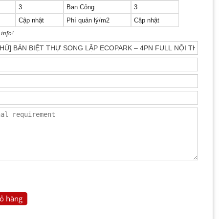
3
Ban Công
3
Cập nhật
Phí quản lý/m2
Cập nhật
 info!
ỏ hàng