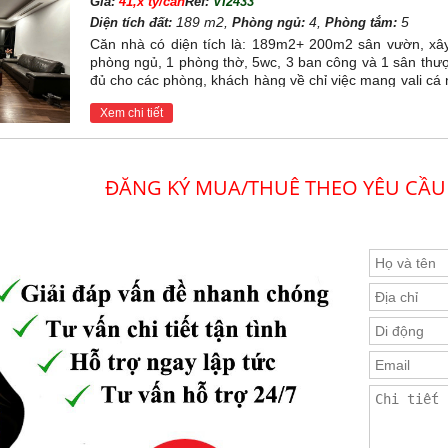
Giá:
41,x tỷ/căn
Ref:
VI2433
189 m2,
4,
5
Diện tích đất:
Phòng ngủ:
Phòng tắm:
Căn nhà có diện tích là: 189m2+ 200m2 sân vườn, xây
phòng ngủ, 1 phòng thờ, 5wc, 3 ban công và 1 sân thượ
đủ cho các phòng, khách hàng về chỉ việc mang vali cá
ngặt 24/24h.
Xem chi tiết
ĐĂNG KÝ MUA/THUÊ THEO YÊU CẦU