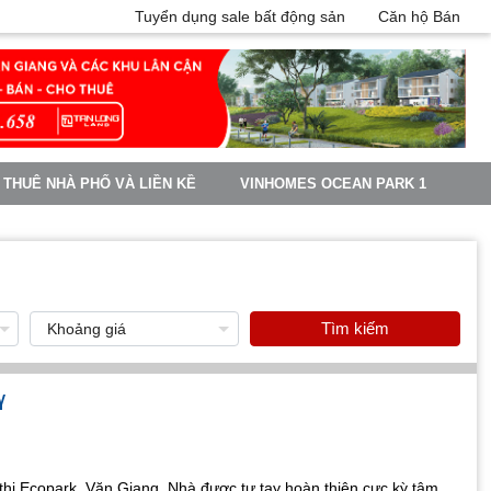
Tuyển dụng sale bất động sản
Căn hộ Bán
 THUÊ NHÀ PHỐ VÀ LIỀN KỀ
VINHOMES OCEAN PARK 1
Tìm kiếm
Y
 thị Ecopark, Văn Giang. Nhà được tự tay hoàn thiện cực kỳ tâm