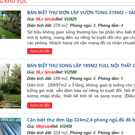
G KHU VỰC
BÁN BIỆT THỰ ĐƠN LẬP VƯỜN TÙNG 378M2 – SÂ
Giá:
68,x tỷ/căn
Ref:
VI2625
378 m2,
4,
4
Diện tích đất:
Phòng ngủ:
Phòng tắm:
Sở hữu không gian sống thượng lưu tại phân khu biệt t
tích lý tưởng, mang đến sự riêng tư tuyệt đối cho gia c
các phòng. Khách hàng chỉ cần mang đồ cá nhân chuyể
Xem chi tiết
BÁN BIỆT THỰ SONG LẬP 189M2 FULL NỘI THẤT C
Giá:
38,x tỷ/căn
Ref:
VI2588
189 m2,
4,
5
Diện tích đất:
Phòng ngủ:
Phòng tắm:
Diện tích : 189/97m2 x 3 tầng, không gian lý tưởng cho 
luồng gió mát, vẫn đảm bảo sự riêng tư tuyệt đối. Nội t
lượng nhập khẩu, thiết kế tinh tế và sang trọng. (Điề
Master tiện nghi...). Tình trạng: Nhà đẹp, bảo dưỡng đị
Xem chi tiết
an toàn và nhanh chóng. Kết nối thuận tiện: Dễ dàng 
Thiên Nga, TTTM, khu phố ẩm thực, trường học quốc tế 
Căn biệt thự đơn lập 324m2,4 phòng ngủ,đủ đồ 
Giá:
56tỷ/căn
Ref:
VI2459
324 m2,
4,
4
Diện tích đất:
Phòng ngủ:
Phòng tắm: