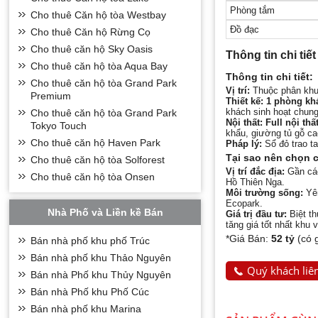
Phòng tắm
Cho thuê Căn hộ tòa Westbay
Đồ đạc
Cho thuê Căn hộ Rừng Cọ
Cho thuê căn hộ Sky Oasis
Thông tin chi tiết
Cho thuê căn hộ tòa Aqua Bay
Thông tin chi tiết:
Cho thuê căn hộ tòa Grand Park
Vị trí:
Thuộc phân khu
Premium
Thiết kế: 1 phòng k
khách sinh hoạt chung
Cho thuê căn hộ tòa Grand Park
Nội thất:
Full nội th
Tokyo Touch
khẩu, giường tủ gỗ ca
Cho thuê căn hộ Haven Park
Pháp lý:
Sổ đỏ trao ta
Tại sao nên chọn c
Cho thuê căn hộ tòa Solforest
Vị trí đắc địa:
Gần các
Cho thuê căn hộ tòa Onsen
Hồ Thiên Nga.
Môi trường sống:
Yên
Ecopark.
Nhà Phố và Liền kề Bán
Giá trị đầu tư:
Biệt th
tăng giá tốt nhất khu 
*Giá Bán:
52 tỷ
(có 
Bán nhà phố khu phố Trúc
Bán nhà phố khu Thảo Nguyên
Quý khách liên
Bán nhà Phố khu Thủy Nguyên
Bán nhà Phố khu Phố Cúc
Bán nhà phố khu Marina