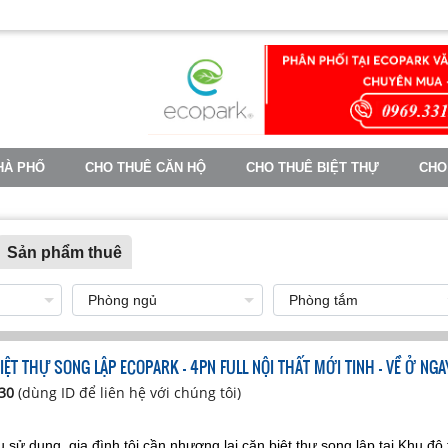
HÀ PHỐ
CHO THUÊ CĂN HỘ
CHO THUÊ BIỆT THỰ
CHO
TIN TỨC
Sản phẩm thuê
ỆT THỰ SONG LẬP ECOPARK – 4PN FULL NỘI THẤT MỚI TINH – VỀ Ở NGA
630
(dùng ID để liên hệ với chúng tôi)
sử dụng, gia đình tôi cần nhượng lại căn biệt thự song lập tại Khu đô