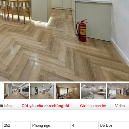
ặt bằng
Gửi yêu cầu cho chúng tôi
Gửi cho bạn bè
Video
252
Phòng ngủ
4
Bể Bơi