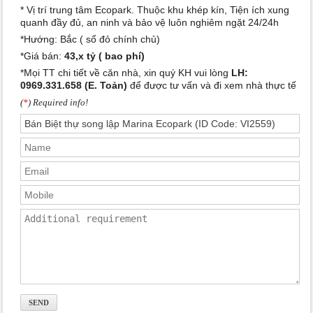
* Vị trí trung tâm Ecopark. Thuộc khu khép kín, Tiện ích xung
quanh đầy đủ, an ninh và bảo vệ luôn nghiêm ngặt 24/24h
*Hướng: Bắc ( sổ đỏ chính chủ)
*Giá bán:
43,x tỷ ( bao phí)
*Mọi TT chi tiết về căn nhà, xin quý KH vui lòng
LH:
0969.331.658 (E. Toản)
để được tư vấn và đi xem nhà thực tế
(
*
) Required info!