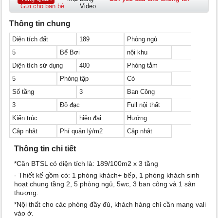
Gửi cho bạn bè
Video
Thông tin chung
Diện tích đất
189
Phòng ngủ
5
Bể Bơi
nội khu
Diện tích sử dụng
400
Phòng tắm
5
Phòng tập
Có
Số tầng
3
Ban Công
3
Đồ đạc
Full nội thất
Kiến trúc
hiện đại
Hướng
Cập nhật
Phí quản lý/m2
Cập nhật
Thông tin chi tiết
*Căn BTSL có diện tích là: 189/100m2 x 3 tầng
- Thiết kế gồm có: 1 phòng khách+ bếp, 1 phòng khách sinh
hoạt chung tầng 2, 5 phòng ngủ, 5wc, 3 ban công và 1 sân
thượng.
*Nội thất cho các phòng đầy đủ, khách hàng chỉ cần mang vali
vào ở.