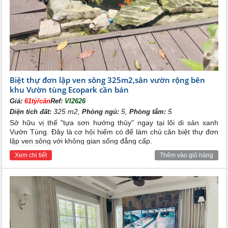
Biệt thự đơn lập ven sông 325m2,sân vườn rộng bên
khu Vườn tùng Ecopark cần bán
Giá:
61tỷ/căn
Ref:
VI2626
325 m2,
5,
5
Diện tích đất:
Phòng ngủ:
Phòng tắm:
Sở hữu vị thế "tựa sơn hướng thủy" ngay tại lõi di sản xanh
Vườn Tùng. Đây là cơ hội hiếm có để làm chủ căn biệt thự đơn
lập ven sông với không gian sống đẳng cấp.
Xem chi tiết
Thêm vào giỏ hàng