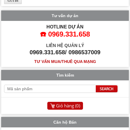
Tư vấn dự án
HOTLINE DỰ ÁN
☎️ 0969.331.658
LIÊN HỆ QUẢN LÝ
0969.331.658/ 0986537009
TƯ VẤN MUA/THUÊ QUA MẠNG
Tìm kiếm
Giỏ hàng (
0
)
Căn hộ Bán