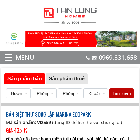
MENU
☎️ 0969.331.658
Sản phẩm bán
Sản phẩm thuê
Tìm kiếm
BÁN BIỆT THỰ SONG LẬP MARINA ECOPARK
Mã sản phẩm: VI2559
(dùng ID để liên hệ với chúng tôi)
Giá:
43,x tỷ
căn nhà đã được hoàn thiện full nội thất, với thiết kế gồm có: 1