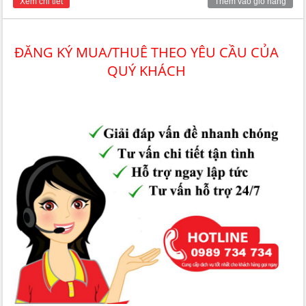
Xem chi tiết
Thêm vào giỏ hàng
trạng hoàn thiện bên ngoài, thô bên trong. Vị trí trung tâm, giao
thông thuận tiện, an ninh và bảo vệ nghiêm ngặt 24/24h. Tiện
ích xung quanh đầy đủ
ĐĂNG KÝ MUA/THUÊ THEO YÊU CẦU CỦA
QUÝ KHÁCH