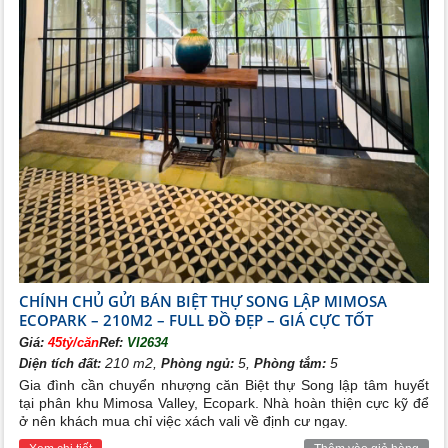
CHÍNH CHỦ GỬI BÁN BIỆT THỰ SONG LẬP MIMOSA
ECOPARK – 210M2 – FULL ĐỒ ĐẸP – GIÁ CỰC TỐT
Giá:
45tỷ/căn
Ref:
VI2634
210 m2,
5,
5
Diện tích đất:
Phòng ngủ:
Phòng tắm:
Gia đình cần chuyển nhượng căn Biệt thự Song lập tâm huyết
tại phân khu Mimosa Valley, Ecopark. Nhà hoàn thiện cực kỹ để
ở nên khách mua chỉ việc xách vali về định cư ngay.