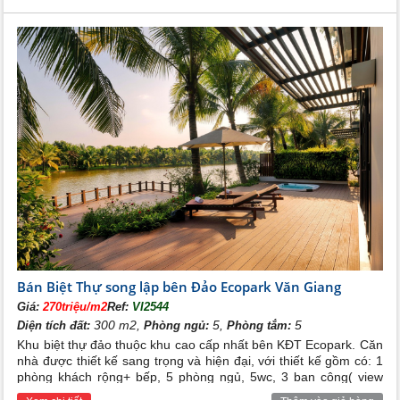
ích xung quanh đầy đủ, an ninh tốt, bảo vệ 24/24h
Bán Biệt Thự song lập bên Đảo Ecopark Văn Giang
Giá:
270triệu/m2
Ref:
VI2544
300 m2,
5,
5
Diện tích đất:
Phòng ngủ:
Phòng tắm:
Khu biệt thự đảo thuộc khu cao cấp nhất bên KĐT Ecopark. Căn
nhà được thiết kế sang trọng và hiện đại, với thiết kế gồm có: 1
phòng khách rộng+ bếp, 5 phòng ngủ, 5wc, 3 ban công( view
hồ),1 sân thượng, có sân vườn trước và sau( cạnh sông). Hiện