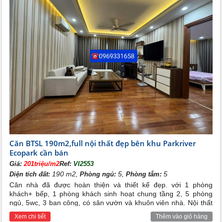
Căn BTSL 190m2,full nội thất đẹp bên khu Parkriver
Ecopark cần bán
Giá:
201triệu/m2
Ref:
VI2553
190 m2,
5,
5
Diện tích đất:
Phòng ngủ:
Phòng tắm:
Căn nhà đã được hoàn thiện và thiết kế đẹp. với 1 phòng
khách+ bếp, 1 phòng khách sinh hoạt chung tầng 2, 5 phòng
ngủ, 5wc, 3 ban công, có sân vườn và khuôn viên nhà. Nội thất
bên trong đã được gia chủ trang bị đầy đủ cho các phòng( đẹp
Xem chi tiết
Thêm vào giỏ hàng
và hiện đại), khách hàng chỉ cần mang vali cá nhân vào ở. Tiện