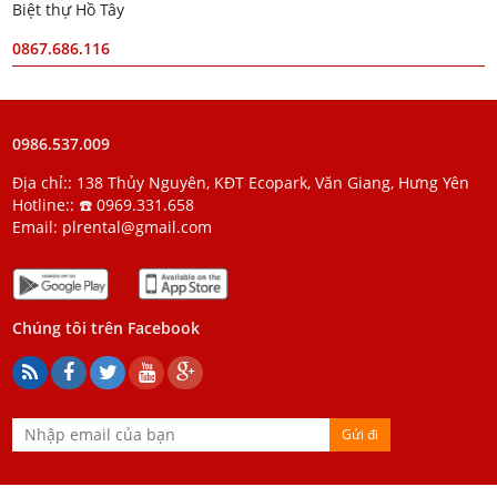
Biệt thự Hồ Tây
0867.686.116
0986.537.009
Địa chỉ:: 138 Thủy Nguyên, KĐT Ecopark, Văn Giang, Hưng Yên
Hotline::
☎️ 0969.331.658
Email:
plrental@gmail.com
Chúng tôi trên Facebook
Gửi đi