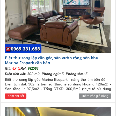
Biệt thự song lập căn góc, sân vườn rộng bên khu
Marina Ecopark cần bán
Giá:
6X tỷ
Ref:
VI2568
302 m2,
5,
5
Diện tích đất:
Phòng ngủ:
Phòng tắm:
Biệt thự song lập góc Marina Ecopark - nàng thơ tìm bến đỗ... -
Diện tích đất: 302m2 trên sổ (thực tế sử dụng khoảng 420m2) -
Sàn tầng 1: 97,5m2 - Tổng DTXD: 300,5m2 (thực tế sử dụng
gần 400m2) - Hoàn thiện 5pn4vs full nội thất cao cấp: hệ thống
Xem chi tiết
Thêm vào giỏ hàng
cửa Tostem Nhật, sàn gạch Ý và gỗ tự nhiên, thiết bị bếp Bosch
và vệ sinh Grohe Quý anh chị xem nhà liên hệ em Toản:
0969.331.658